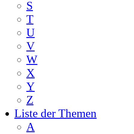
S
T
U
V
W
X
Y
Z
Liste der Themen
A