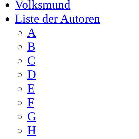
Volksmund
Liste der Autoren
A
B
C
D
E
F
G
H