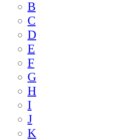
B
C
D
E
F
G
H
I
J
K