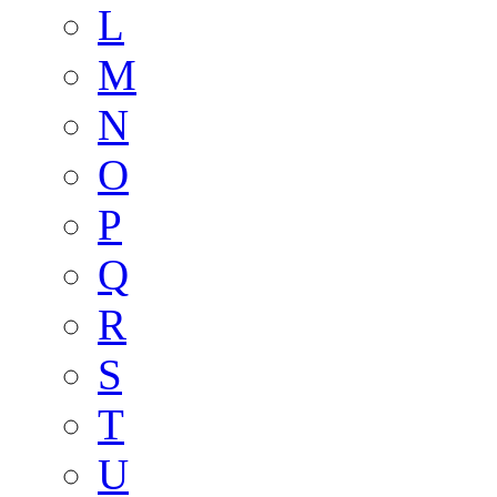
L
M
N
O
P
Q
R
S
T
U