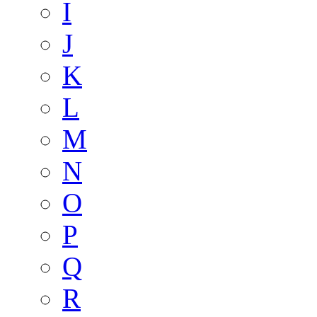
I
J
K
L
M
N
O
P
Q
R