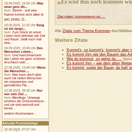
„
Es wird ihm noch kommen wie 
19.09.2025, 16:09 Uhr
Was
einer gern ißt...
hsm
:
Stimmt - und eine
Kalorie kommt nicht allein.☕
Zitat mailen, kommentieren etc. ...
&#1 29360; 🙃...
18.09.2025, 11:50 Uhr
Ewig
ist ein lange...
Alle
Zitate zum Thema Kommen
durchblätter
hsm
:
Zum Glück ist unser
Leben nicht dehnbar wie Zeit
Weitere Zitate
und Raum. Stellt euch mal
eine...
04.09.2025, 10:46 Uhr
Des
Kommt's, so kommt's; kommt's aber nic
Menschen Leben...
Es kommt ihm wie den Bauern das Ade
hsm
:
Und manchmal kann
Wie du kommst, so gehst du. ...
das Leben ein ganz schönes
[Spric
Arschloch sein....
Es kommt ihm -- wie dem alten Weibe 
Es kommt, sagte der Bauer, da hatt' er 
22.08.2025, 13:49 Uhr
Wenn
die Menschen ...
hsm
:
Man kann doch aber
auch mit netten Menschen
ein entspanntes und
gemütliches Pla...
22.08.2025, 09:30 Uhr
Nur
wer sein Ziel ...
hsm
:
Allerdings: Umwege
erhöhen die Ortskenntnisse -
und sie sind wertvoll und
bereic...
weitere Kommentare ...
Aktuelle Forenbeiträge
20.09.2024, 07:07 Uhr