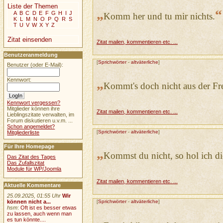
Liste der Themen
„
“
A
B
C
D
E
F
G
H
I
J
Komm her und tu mir nichts.
K
L
M
N
O
P
Q
R
S
T
U
V
W
X
Y
Z
Zitat einsenden
Zitat mailen, kommentieren etc. ...
Benutzeranmeldung
[
Sprichwörter
-
altväterliche
]
Benutzer (oder E-Mail):
„
Kennwort:
Kommt's doch nicht aus der Fr
Kennwort vergessen?
Mitglieder können ihre
Zitat mailen, kommentieren etc. ...
Lieblingszitate verwalten, im
Forum diskutieren u.v.m. ...
Schon angemeldet?
[
Sprichwörter
-
altväterliche
]
Mitgliederliste
Für Ihre Homepage
„
Kommst du nicht, so hol ich di
Das Zitat des Tages
Das Zufallszitat
Module für WP/Joomla
Zitat mailen, kommentieren etc. ...
Aktuelle Kommentare
25.09.2025, 01:55 Uhr
Wir
können nicht a...
[
Sprichwörter
-
altväterliche
]
hsm
:
Oft ist es besser etwas
zu lassen, auch wenn man
es tun könnte....