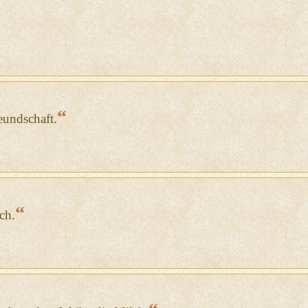
“
eundschaft.
“
ch.