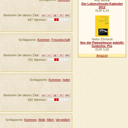
Rolf Merkle
Der Lebensfreude-Kalender
2012
EUR 6,24
Bewerten Sie dieses Zitat:
697 Stimmen:
Heinz Ehrhardt
Schlagworte:
Kommen
,
Freundschaft
Von der Pampelmuse geküßt:
Gedichte, Pro
EUR 3,00
Bewerten Sie dieses Zitat:
Amazon
701 Stimmen:
Schlagworte:
Kommen
,
holen
Bewerten Sie dieses Zitat:
692 Stimmen:
Schlagworte:
Kommen
,
Weib
,
Milch
,
Vergeblich