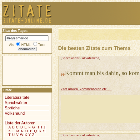
Zitat des Tages
Als
HTML
Text
Die besten Zitate zum Thema
[
Sprichwörter
-
altväterliche
]
„
Kommt man bis dahin, so komm
Zitat mailen, kommentieren etc. ...
Zitate
Literaturzitate
Sprichwörter
Sprüche
Volksmund
Liste der Autoren
A
B
C
D
E
F
G
H
I
J
K
L
M
N
O
P
Q
R
S
T
U
V
W
X
Y
Z
[
Sprichwörter
-
altväterliche
]