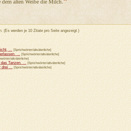
“
dem alten Weibe die Milch.
n. (Es werden je 10 Zitate pro Seite angezeigt.)
ht, ...
[Sprichwörter/altväterliche]
rlassen. ...
[Sprichwörter/altväterliche]
hwörter/altväterliche]
das Tanzen. ...
[Sprichwörter/altväterliche]
drei ...
[Sprichwörter/altväterliche]