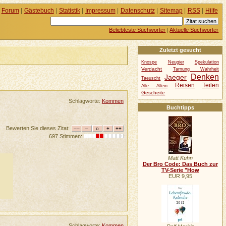
Forum
|
Gästebuch
|
Statistik
|
Impressum
|
Datenschutz
|
Sitemap
|
RSS
|
Hilfe
Beliebteste Suchwörter
|
Aktuelle Suchwörter
Zuletzt gesucht
Knospe
Neugier
Spekulation
Verdacht
Tarnung Wahrheit
Denken
Jaeger
Taeuscht
Reisen
Teilen
Alle Allein
Gescheite
Schlagworte:
Kommen
Buchtipps
Bewerten Sie dieses Zitat:
697 Stimmen:
Matt Kuhn
Der Bro Code: Das Buch zur
TV-Serie "How
EUR 9,95
Schlagworte:
Kommen