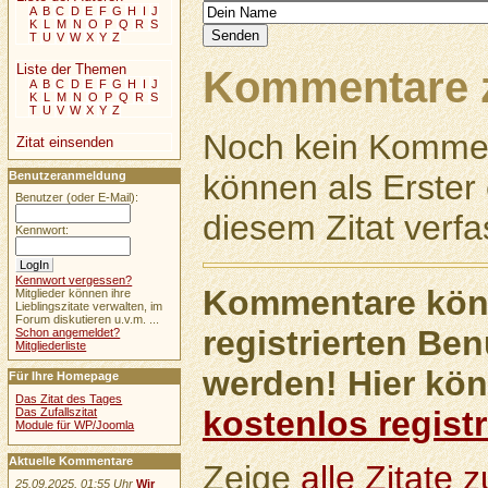
A
B
C
D
E
F
G
H
I
J
K
L
M
N
O
P
Q
R
S
T
U
V
W
X
Y
Z
Liste der Themen
Kommentare z
A
B
C
D
E
F
G
H
I
J
K
L
M
N
O
P
Q
R
S
T
U
V
W
X
Y
Z
Noch kein Kommen
Zitat einsenden
können als Erste
Benutzeranmeldung
Benutzer (oder E-Mail):
diesem Zitat verfa
Kennwort:
Kennwort vergessen?
Kommentare könn
Mitglieder können ihre
Lieblingszitate verwalten, im
Forum diskutieren u.v.m. ...
registrierten Ben
Schon angemeldet?
Mitgliederliste
werden! Hier kön
Für Ihre Homepage
Das Zitat des Tages
kostenlos registr
Das Zufallszitat
Module für WP/Joomla
Aktuelle Kommentare
Zeige
alle Zitate
25.09.2025, 01:55 Uhr
Wir