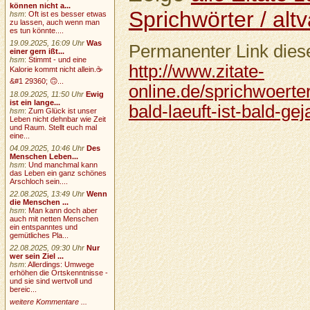
können nicht a...
Sprichwörter / altv
hsm
:
Oft ist es besser etwas
zu lassen, auch wenn man
es tun könnte....
19.09.2025, 16:09 Uhr
Was
Permanenter Link diese
einer gern ißt...
hsm
:
Stimmt - und eine
http://www.zitate-
Kalorie kommt nicht allein.☕
&#1 29360; 🙃...
online.de/sprichwoerter
18.09.2025, 11:50 Uhr
Ewig
ist ein lange...
bald-laeuft-ist-bald-gej
hsm
:
Zum Glück ist unser
Leben nicht dehnbar wie Zeit
und Raum. Stellt euch mal
eine...
04.09.2025, 10:46 Uhr
Des
Menschen Leben...
hsm
:
Und manchmal kann
das Leben ein ganz schönes
Arschloch sein....
22.08.2025, 13:49 Uhr
Wenn
die Menschen ...
hsm
:
Man kann doch aber
auch mit netten Menschen
ein entspanntes und
gemütliches Pla...
22.08.2025, 09:30 Uhr
Nur
wer sein Ziel ...
hsm
:
Allerdings: Umwege
erhöhen die Ortskenntnisse -
und sie sind wertvoll und
bereic...
weitere Kommentare ...