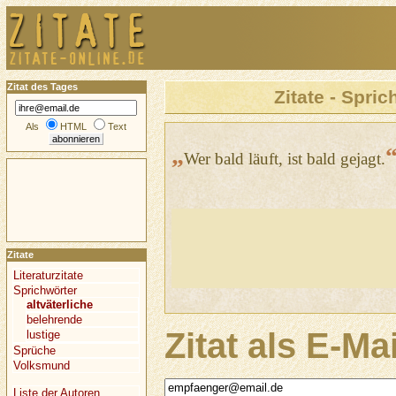
Zitat des Tages
Zitate - Spric
Als
HTML
Text
„
Wer bald läuft, ist bald gejagt.
Zitate
Literaturzitate
Sprichwörter
altväterliche
belehrende
Zitat als E-Ma
lustige
Sprüche
Volksmund
Liste der Autoren