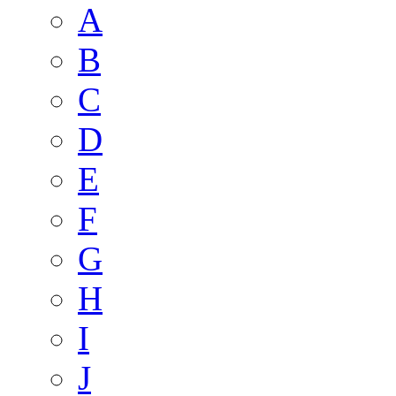
A
B
C
D
E
F
G
H
I
J