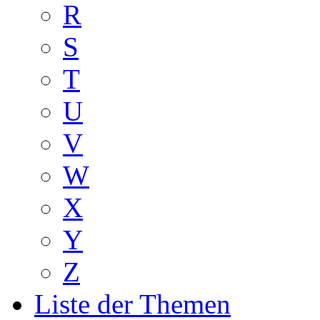
R
S
T
U
V
W
X
Y
Z
Liste der Themen