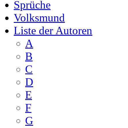
Sprüche
Volksmund
Liste der Autoren
A
B
C
D
E
F
G