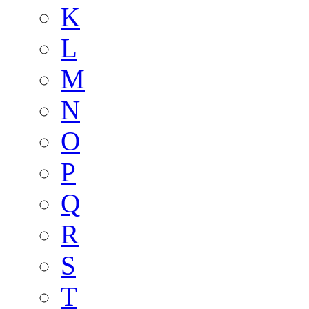
K
L
M
N
O
P
Q
R
S
T