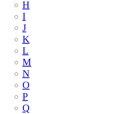
H
I
J
K
L
M
N
O
P
Q