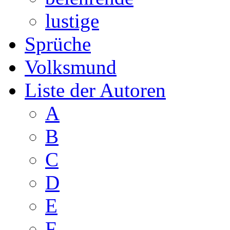
lustige
Sprüche
Volksmund
Liste der Autoren
A
B
C
D
E
F