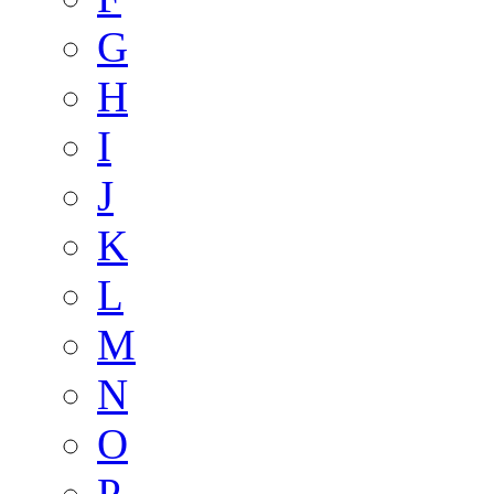
G
H
I
J
K
L
M
N
O
P