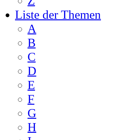
Z
Liste der Themen
A
B
C
D
E
F
G
H