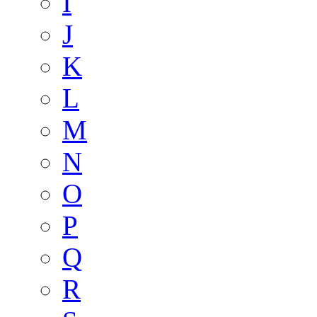
I
J
K
L
M
N
O
P
Q
R