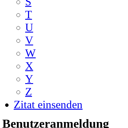
S
T
U
V
W
X
Y
Z
Zitat einsenden
Benutzeranmeldung