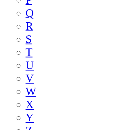
Q
R
S
T
U
V
W
X
Y