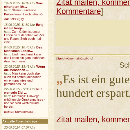
Zitat mailen, komment
19.09.2025, 16:09 Uhr
Was
einer gern ißt...
Kommentare
]
hsm
:
Stimmt - und eine
Kalorie kommt nicht allein.☕
&#1 29360; 🙃...
18.09.2025, 11:50 Uhr
Ewig
ist ein lange...
hsm
:
Zum Glück ist unser
Leben nicht dehnbar wie Zeit
und Raum. Stellt euch mal
eine...
04.09.2025, 10:46 Uhr
Des
Menschen Leben...
hsm
:
Und manchmal kann
das Leben ein ganz schönes
[
Sprichwörter
-
altväterliche
]
Arschloch sein....
Sc
22.08.2025, 13:49 Uhr
Wenn
die Menschen ...
hsm
:
Man kann doch aber
„
Es ist ein gut
auch mit netten Menschen
ein entspanntes und
gemütliches Pla...
hundert erspart
22.08.2025, 09:30 Uhr
Nur
wer sein Ziel ...
hsm
:
Allerdings: Umwege
erhöhen die Ortskenntnisse -
und sie sind wertvoll und
bereic...
weitere Kommentare ...
Zitat mailen, komment
Aktuelle Forenbeiträge
20.09.2024, 07:07 Uhr