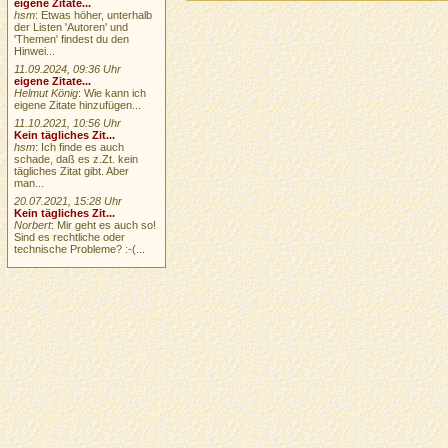
eigene Zitate...
hsm
: Etwas höher, unterhalb
der Listen 'Autoren' und
'Themen' findest du den
Hinwei...
11.09.2024, 09:36 Uhr
eigene Zitate...
Helmut König
: Wie kann ich
eigene Zitate hinzufügen...
11.10.2021, 10:56 Uhr
Kein tägliches Zit...
hsm
: Ich finde es auch
schade, daß es z.Zt. kein
tägliches Zitat gibt. Aber
man...
20.07.2021, 15:28 Uhr
Kein tägliches Zit...
Norbert
: Mir geht es auch so!
Sind es rechtliche oder
technische Probleme? :-(...