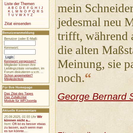
Liste der Themen
mein Schneider
A
B
C
D
E
F
G
H
I
J
K
L
M
N
O
P
Q
R
S
T
U
V
W
X
Y
Z
jedesmal neu M
Zitat einsenden
trifft, während
Benutzeranmeldung
Benutzer (oder E-Mail):
die alten Maßst
Kennwort:
Meinung, sie p
Kennwort vergessen?
Mitglieder können ihre
Lieblingszitate verwalten, im
“
Forum diskutieren u.v.m. ...
noch.
Schon angemeldet?
Mitgliederliste
Für Ihre Homepage
George Bernard 
Das Zitat des Tages
Das Zufallszitat
Module für WP/Joomla
Aktuelle Kommentare
25.09.2025, 01:55 Uhr
Wir
können nicht a...
hsm
:
Oft ist es besser etwas
zu lassen, auch wenn man
es tun könnte....