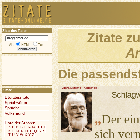
Zitat des Tages
Zitate z
Als
HTML
Text
A
Die passendst
[
Literaturzitate
-
Allgemein
]
Zitate
Schlagw
Literaturzitate
Sprichwörter
Sprüche
Volksmund
„
Der ein
Liste der Autoren
A
B
C
D
E
F
G
H
I
J
sich ver
K
L
M
N
O
P
Q
R
S
T
U
V
W
X
Y
Z