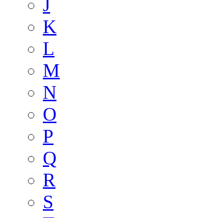
J
K
L
M
N
O
P
Q
R
S