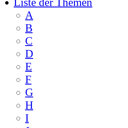
Liste der Themen
A
B
C
D
E
F
G
H
I