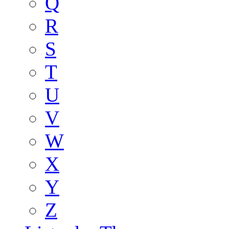
Q
R
S
T
U
V
W
X
Y
Z