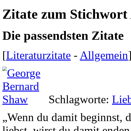
Zitate zum Stichwort
Die passendsten Zitate
[
Literaturzitate
-
Allgemein
Schlagworte:
Lie
„
Wenn du damit beginnst, d
liebst, wirst du damit enden