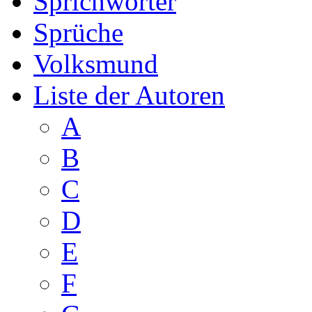
Sprichwörter
Sprüche
Volksmund
Liste der Autoren
A
B
C
D
E
F