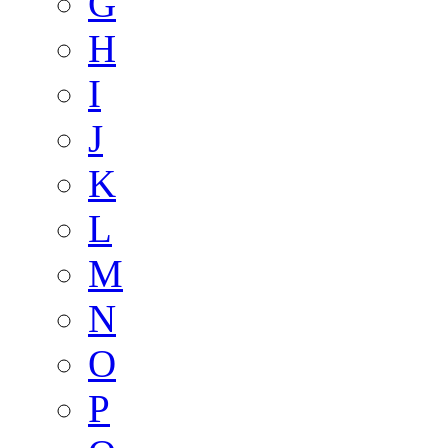
G
H
I
J
K
L
M
N
O
P