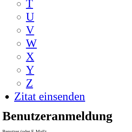
T
U
V
W
X
Y
Z
Zitat einsenden
Benutzeranmeldung
Benutzer (oder E-Mail):