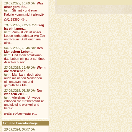
19.09.2025, 16:09 Uhr
Was
einer gern ißt...
hsm
:
Stimmt - und eine
Kalorie kommt nicht allein.☕
&#1 29360; 🙃...
18.09.2025, 11:50 Uhr
Ewig
ist ein lange...
hsm
:
Zum Glück ist unser
Leben nicht dehnbar wie Zeit
und Raum. Stellt euch mal
eine...
04.09.2025, 10:46 Uhr
Des
Menschen Leben...
hsm
:
Und manchmal kann
das Leben ein ganz schönes
Arschloch sein....
22.08.2025, 13:49 Uhr
Wenn
die Menschen ...
hsm
:
Man kann doch aber
auch mit netten Menschen
ein entspanntes und
gemütliches Pla...
22.08.2025, 09:30 Uhr
Nur
wer sein Ziel ...
hsm
:
Allerdings: Umwege
erhöhen die Ortskenntnisse -
und sie sind wertvoll und
bereic...
weitere Kommentare ...
Aktuelle Forenbeiträge
20.09.2024, 07:07 Uhr