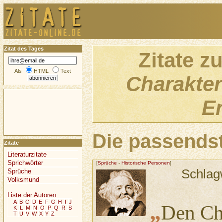
Zitat des Tages
Zitate z
Als
HTML
Text
Charakter
E
Die passendst
Zitate
Literaturzitate
Sprichwörter
[
Sprüche
-
Historische Personen
]
Schlag
Sprüche
Volksmund
Liste der Autoren
A
B
C
D
E
F
G
H
I
J
„
Den Ch
K
L
M
N
O
P
Q
R
S
T
U
V
W
X
Y
Z