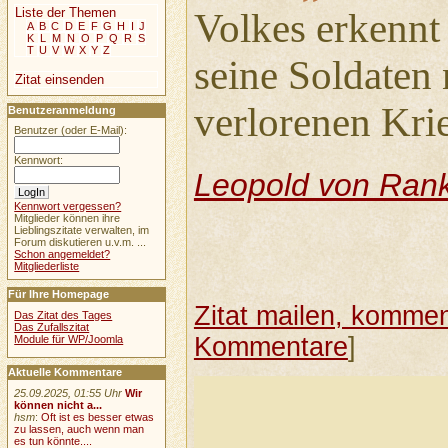
Liste der Themen
Volkes erkennt
A
B
C
D
E
F
G
H
I
J
K
L
M
N
O
P
Q
R
S
T
U
V
W
X
Y
Z
seine Soldaten
Zitat einsenden
verlorenen Kri
Benutzeranmeldung
Benutzer (oder E-Mail):
Kennwort:
Leopold von Ran
Kennwort vergessen?
Mitglieder können ihre
Lieblingszitate verwalten, im
Forum diskutieren u.v.m. ...
Schon angemeldet?
Mitgliederliste
Für Ihre Homepage
Zitat mailen, komment
Das Zitat des Tages
Das Zufallszitat
Kommentare
]
Module für WP/Joomla
Aktuelle Kommentare
25.09.2025, 01:55 Uhr
Wir
können nicht a...
hsm
:
Oft ist es besser etwas
zu lassen, auch wenn man
es tun könnte....