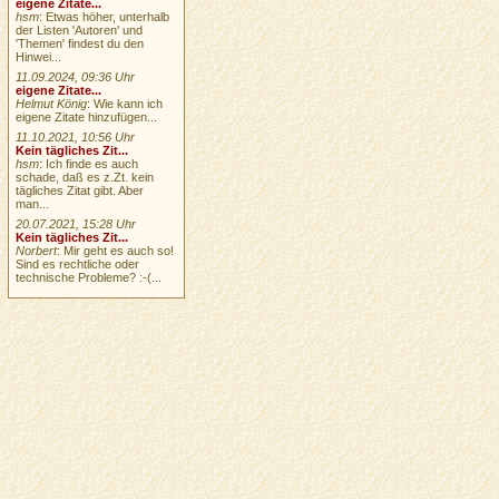
eigene Zitate...
hsm
: Etwas höher, unterhalb
der Listen 'Autoren' und
'Themen' findest du den
Hinwei...
11.09.2024, 09:36 Uhr
eigene Zitate...
Helmut König
: Wie kann ich
eigene Zitate hinzufügen...
11.10.2021, 10:56 Uhr
Kein tägliches Zit...
hsm
: Ich finde es auch
schade, daß es z.Zt. kein
tägliches Zitat gibt. Aber
man...
20.07.2021, 15:28 Uhr
Kein tägliches Zit...
Norbert
: Mir geht es auch so!
Sind es rechtliche oder
technische Probleme? :-(...