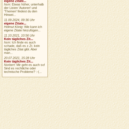
eigene Zitate...
hsm
: Etwas höher, unterhalb
der Listen 'Autoren' und
'Themen' findest du den
Hinwei...
11.09.2024, 09:36 Uhr
eigene Zitate...
Helmut König
: Wie kann ich
eigene Zitate hinzufügen...
11.10.2021, 10:56 Uhr
Kein tägliches Zit...
hsm
: Ich finde es auch
schade, daß es z.Zt. kein
tägliches Zitat gibt. Aber
man...
20.07.2021, 15:28 Uhr
Kein tägliches Zit...
Norbert
: Mir geht es auch so!
Sind es rechtliche oder
technische Probleme? :-(...