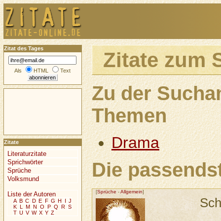
Zitat des Tages
Zitate zum 
Als
HTML
Text
Zu der Sucha
Themen
Drama
Zitate
Literaturzitate
Sprichwörter
Die passendst
Sprüche
Volksmund
[
Sprüche
-
Allgemein
]
Liste der Autoren
Sch
A
B
C
D
E
F
G
H
I
J
K
L
M
N
O
P
Q
R
S
T
U
V
W
X
Y
Z