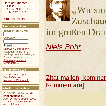
Liste der Themen
„
Wir sin
A
B
C
D
E
F
G
H
I
J
K
L
M
N
O
P
Q
R
S
T
U
V
W
X
Y
Z
Zuschaue
Zitat einsenden
Benutzeranmeldung
im großen Dram
Benutzer (oder E-Mail):
Kennwort:
Niels Bohr
Kennwort vergessen?
Mitglieder können ihre
Lieblingszitate verwalten, im
Forum diskutieren u.v.m. ...
Schon angemeldet?
Mitgliederliste
Für Ihre Homepage
Das Zitat des Tages
Zitat mailen, komment
Das Zufallszitat
Module für WP/Joomla
Kommentare
]
Aktuelle Kommentare
25.09.2025, 01:55 Uhr
Wir
können nicht a...
hsm
:
Oft ist es besser etwas
zu lassen, auch wenn man
es tun könnte....