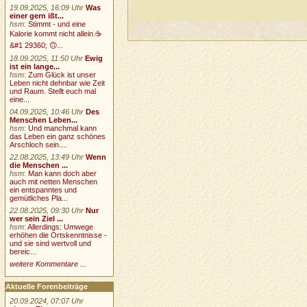
19.09.2025, 16:09 Uhr
Was
einer gern ißt...
hsm
:
Stimmt - und eine
Kalorie kommt nicht allein.☕
&#1 29360; 🙃...
18.09.2025, 11:50 Uhr
Ewig
ist ein lange...
hsm
:
Zum Glück ist unser
Leben nicht dehnbar wie Zeit
und Raum. Stellt euch mal
eine...
04.09.2025, 10:46 Uhr
Des
Menschen Leben...
hsm
:
Und manchmal kann
das Leben ein ganz schönes
Arschloch sein....
22.08.2025, 13:49 Uhr
Wenn
die Menschen ...
hsm
:
Man kann doch aber
auch mit netten Menschen
ein entspanntes und
gemütliches Pla...
22.08.2025, 09:30 Uhr
Nur
wer sein Ziel ...
hsm
:
Allerdings: Umwege
erhöhen die Ortskenntnisse -
und sie sind wertvoll und
bereic...
weitere Kommentare ...
Aktuelle Forenbeiträge
20.09.2024, 07:07 Uhr