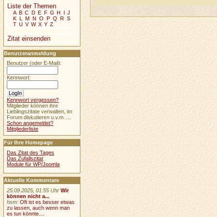
Liste der Themen
A
B
C
D
E
F
G
H
I
J
K
L
M
N
O
P
Q
R
S
T
U
V
W
X
Y
Z
Zitat einsenden
Benutzeranmeldung
Benutzer (oder E-Mail):
Kennwort:
Kennwort vergessen?
Mitglieder können ihre
Lieblingszitate verwalten, im
Forum diskutieren u.v.m. ...
Schon angemeldet?
Mitgliederliste
Für Ihre Homepage
Das Zitat des Tages
Das Zufallszitat
Module für WP/Joomla
Aktuelle Kommentare
25.09.2025, 01:55 Uhr
Wir
können nicht a...
hsm
:
Oft ist es besser etwas
zu lassen, auch wenn man
es tun könnte....