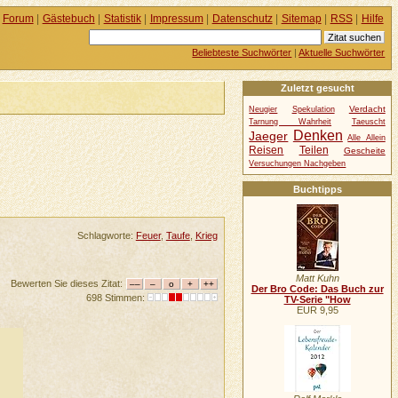
Forum
|
Gästebuch
|
Statistik
|
Impressum
|
Datenschutz
|
Sitemap
|
RSS
|
Hilfe
Beliebteste Suchwörter
|
Aktuelle Suchwörter
Zuletzt gesucht
Verdacht
Neugier
Spekulation
Tarnung Wahrheit
Taeuscht
Denken
Jaeger
Alle Allein
Reisen
Teilen
Gescheite
Versuchungen Nachgeben
Buchtipps
Schlagworte:
Feuer
,
Taufe
,
Krieg
Matt Kuhn
Bewerten Sie dieses Zitat:
Der Bro Code: Das Buch zur
698 Stimmen:
TV-Serie "How
EUR 9,95