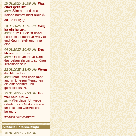
19.09.2025, 16:09 Uhr
Was
einer gern ißt...
hsm
:
Stimmt - und eine
Kalorie kommt nicht allein.☕
&#1 29360; 🙃...
18.09.2025, 11:50 Uhr
Ewig
ist ein lange...
hsm
:
Zum Glück ist unser
Leben nicht dehnbar wie Zeit
und Raum. Stellt euch mal
eine...
04.09.2025, 10:46 Uhr
Des
Menschen Leben...
hsm
:
Und manchmal kann
das Leben ein ganz schönes
Arschloch sein....
22.08.2025, 13:49 Uhr
Wenn
die Menschen ...
hsm
:
Man kann doch aber
auch mit netten Menschen
ein entspanntes und
gemütliches Pla...
22.08.2025, 09:30 Uhr
Nur
wer sein Ziel ...
hsm
:
Allerdings: Umwege
erhöhen die Ortskenntnisse -
und sie sind wertvoll und
bereic...
weitere Kommentare ...
Aktuelle Forenbeiträge
20.09.2024, 07:07 Uhr