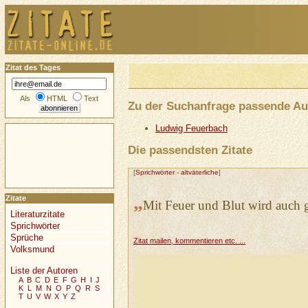
Zitat des Tages
Als
HTML
Text
Zu der Suchanfrage passende Au
Ludwig Feuerbach
Die passendsten Zitate
[
Sprichwörter
-
altväterliche
]
„
Zitate
Mit Feuer und Blut wird auch ge
Literaturzitate
Sprichwörter
Sprüche
Zitat mailen, kommentieren etc. ...
Volksmund
Liste der Autoren
A
B
C
D
E
F
G
H
I
J
K
L
M
N
O
P
Q
R
S
T
U
V
W
X
Y
Z