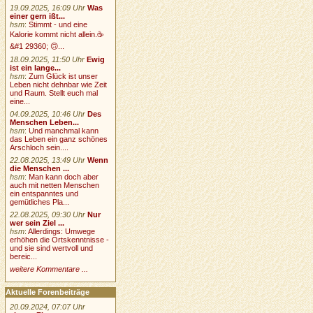
19.09.2025, 16:09 Uhr
Was
einer gern ißt...
hsm
:
Stimmt - und eine
Kalorie kommt nicht allein.☕
&#1 29360; 🙃...
18.09.2025, 11:50 Uhr
Ewig
ist ein lange...
hsm
:
Zum Glück ist unser
Leben nicht dehnbar wie Zeit
und Raum. Stellt euch mal
eine...
04.09.2025, 10:46 Uhr
Des
Menschen Leben...
hsm
:
Und manchmal kann
das Leben ein ganz schönes
Arschloch sein....
22.08.2025, 13:49 Uhr
Wenn
die Menschen ...
hsm
:
Man kann doch aber
auch mit netten Menschen
ein entspanntes und
gemütliches Pla...
22.08.2025, 09:30 Uhr
Nur
wer sein Ziel ...
hsm
:
Allerdings: Umwege
erhöhen die Ortskenntnisse -
und sie sind wertvoll und
bereic...
weitere Kommentare ...
Aktuelle Forenbeiträge
20.09.2024, 07:07 Uhr