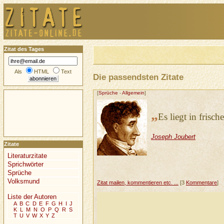
Zitat des Tages
Als
HTML
Text
Die passendsten Zitate
[
Sprüche
-
Allgemein
]
„
Es liegt in frisch
Joseph Joubert
Zitate
Literaturzitate
Sprichwörter
Sprüche
Volksmund
Zitat mailen, kommentieren etc. ...
[3
Kommentare
]
Liste der Autoren
A
B
C
D
E
F
G
H
I
J
K
L
M
N
O
P
Q
R
S
T
U
V
W
X
Y
Z