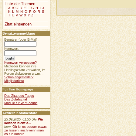
Liste der Themen
A
B
C
D
E
F
G
H
I
J
K
L
M
N
O
P
Q
R
S
T
U
V
W
X
Y
Z
Zitat einsenden
Benutzeranmeldung
Benutzer (oder E-Mail):
Kennwort:
Kennwort vergessen?
Mitglieder können ihre
Lieblingszitate verwalten, im
Forum diskutieren u.v.m. ...
Schon angemeldet?
Mitgliederliste
Für Ihre Homepage
Das Zitat des Tages
Das Zufallszitat
Module für WP/Joomla
Aktuelle Kommentare
25.09.2025, 01:55 Uhr
Wir
können nicht a...
hsm
:
Oft ist es besser etwas
zu lassen, auch wenn man
es tun könnte....