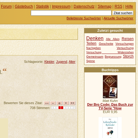
Forum
|
Gästebuch
|
Statistik
|
Impressum
|
Datenschutz
|
Sitemap
|
RSS
|
Hilfe
Beliebteste Suchwörter
|
Aktuelle Suchwörter
Zuletzt gesucht
Denken
Reisen
Alle Allein
Teilen
Gescheite
Versuchungen
Versuchung
Nachgeben
Versuchung Widerstehen
Storch
Gemeinsam
Begruessung
Spinne
Schlagworte:
Kleider
,
Jugend
,
Alter
“
Buchtipps
l.
Matt Kuhn
Bewerten Sie dieses Zitat:
Der Bro Code: Das Buch zur
708 Stimmen:
TV-Serie "How
EUR 9,95