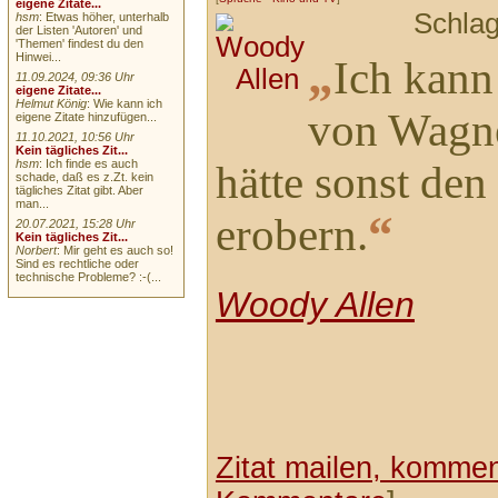
eigene Zitate...
Schla
hsm
: Etwas höher, unterhalb
der Listen 'Autoren' und
'Themen' findest du den
„
Hinwei...
Ich kann
11.09.2024, 09:36 Uhr
eigene Zitate...
Helmut König
: Wie kann ich
von Wagne
eigene Zitate hinzufügen...
11.10.2021, 10:56 Uhr
Kein tägliches Zit...
hsm
: Ich finde es auch
hätte sonst den
schade, daß es z.Zt. kein
tägliches Zitat gibt. Aber
man...
“
erobern.
20.07.2021, 15:28 Uhr
Kein tägliches Zit...
Norbert
: Mir geht es auch so!
Sind es rechtliche oder
technische Probleme? :-(...
Woody Allen
Zitat mailen, komment