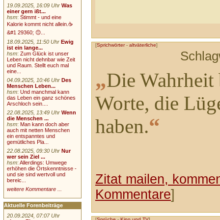
19.09.2025, 16:09 Uhr
Was
einer gern ißt...
hsm
:
Stimmt - und eine
Kalorie kommt nicht allein.☕
&#1 29360; 🙃...
18.09.2025, 11:50 Uhr
Ewig
[
Sprichwörter
-
altväterliche
]
ist ein lange...
Schlag
hsm
:
Zum Glück ist unser
Leben nicht dehnbar wie Zeit
und Raum. Stellt euch mal
„
eine...
Die Wahrheit 
04.09.2025, 10:46 Uhr
Des
Menschen Leben...
hsm
:
Und manchmal kann
Worte, die Lüg
das Leben ein ganz schönes
Arschloch sein....
22.08.2025, 13:49 Uhr
Wenn
“
die Menschen ...
haben.
hsm
:
Man kann doch aber
auch mit netten Menschen
ein entspanntes und
gemütliches Pla...
22.08.2025, 09:30 Uhr
Nur
wer sein Ziel ...
hsm
:
Allerdings: Umwege
erhöhen die Ortskenntnisse -
und sie sind wertvoll und
Zitat mailen, komment
bereic...
weitere Kommentare ...
Kommentare
]
Aktuelle Forenbeiträge
20.09.2024, 07:07 Uhr
[
Sprüche
-
Kino und TV
]