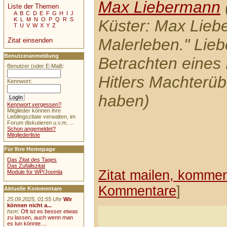
Max Liebermann
Liste der Themen
A
B
C
D
E
F
G
H
I
J
K
L
M
N
O
P
Q
R
S
Küster: Max Lieb
T
U
V
W
X
Y
Z
Malerleben." Lie
Zitat einsenden
Benutzeranmeldung
Betrachten eines 
Benutzer (oder E-Mail):
Hitlers Machterü
Kennwort:
haben)
Kennwort vergessen?
Mitglieder können ihre
Lieblingszitate verwalten, im
Forum diskutieren u.v.m. ...
Schon angemeldet?
Mitgliederliste
Für Ihre Homepage
Das Zitat des Tages
Das Zufallszitat
Zitat mailen, komment
Module für WP/Joomla
Kommentare
]
Aktuelle Kommentare
25.09.2025, 01:55 Uhr
Wir
können nicht a...
hsm
:
Oft ist es besser etwas
zu lassen, auch wenn man
es tun könnte....