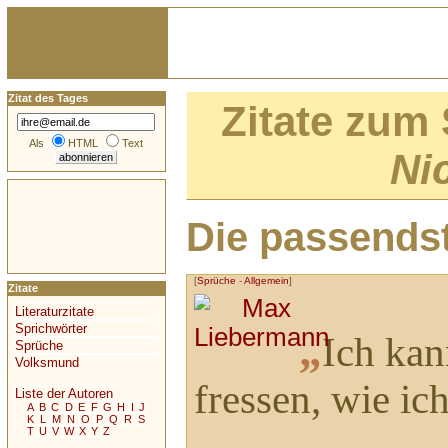
Zitat des Tages
Zitate zum
Als
HTML
Text
Nic
Die passendst
[
Sprüche
-
Allgemein
]
Zitate
Literaturzitate
Sprichwörter
„
Ich kan
Sprüche
Volksmund
fressen, wie ic
Liste der Autoren
A
B
C
D
E
F
G
H
I
J
K
L
M
N
O
P
Q
R
S
T
U
V
W
X
Y
Z