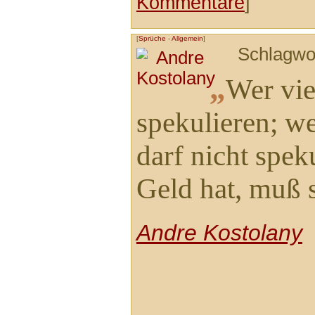
Kommentare
]
[
Sprüche
-
Allgemein
]
Schlagwo
„
Wer vie
spekulieren; w
darf nicht spek
Geld hat, muß 
Andre Kostolany