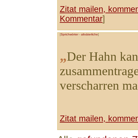
Zitat mailen, komment
Kommentar
]
[
Sprichwörter
-
altväterliche
]
„
Der Hahn kann
zusammentragen
verscharren ma
Zitat mailen, komment