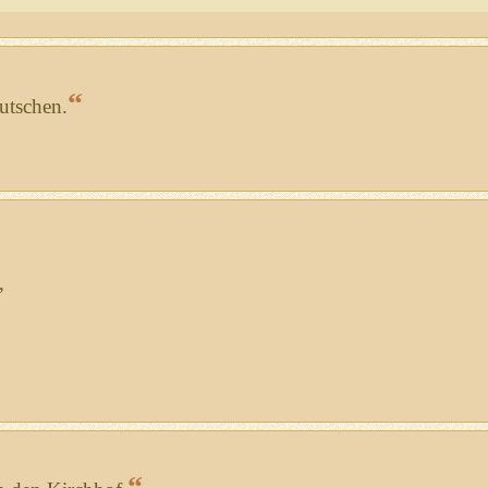
“
utschen.
,
“