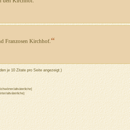
ch den Kirchhof.
“
nd Franzosen Kirchhof.
den je 10 Zitate pro Seite angezeigt.)
ichwörter/altväterliche]
rter/altväterliche]