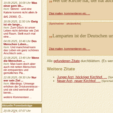
Wer die Kirche hat, der hat au
19.09.2025, 16:09 Uhr
Was
einer gern ißt...
hsm
:
Stimmt - und eine
Kalorie kommt nicht allein.☕
Zitat mailen, kommentieren etc. ...
&#1 29360; 🙃...
18.09.2025, 11:50 Uhr
Ewig
[
Sprichwörter
-
altväterliche
]
ist ein lange...
hsm
:
Zum Glück ist unser
Leben nicht dehnbar wie Zeit
„
und Raum. Stellt euch mal
Lamparten ist der Deutschen u
eine...
04.09.2025, 10:46 Uhr
Des
Menschen Leben...
hsm
:
Und manchmal kann
Zitat mailen, kommentieren etc. ...
das Leben ein ganz schönes
Arschloch sein....
22.08.2025, 13:49 Uhr
Wenn
Alle
gefundenen Zitate
durchblättern. (Es wer
die Menschen ...
hsm
:
Man kann doch aber
auch mit netten Menschen
Weitere Zitate
ein entspanntes und
gemütliches Pla...
Junger Arzt, höckriger Kirchhof. ...
[Spr
22.08.2025, 09:30 Uhr
Nur
wer sein Ziel ...
Neuer Arzt, neuer Kirchhof. ...
[Sprichwö
hsm
:
Allerdings: Umwege
erhöhen die Ortskenntnisse -
und sie sind wertvoll und
bereic...
weitere Kommentare ...
Aktuelle Forenbeiträge
20.09.2024, 07:07 Uhr