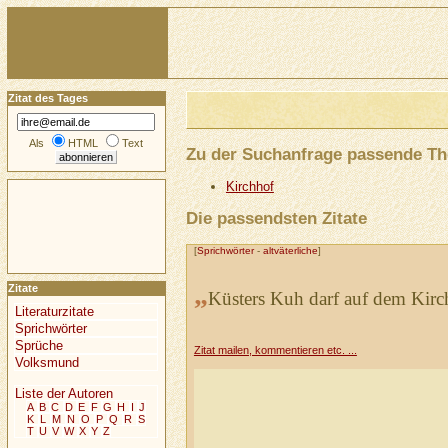
Zitat des Tages
Als
HTML
Text
Zu der Suchanfrage passende T
Kirchhof
Die passendsten Zitate
[
Sprichwörter
-
altväterliche
]
„
Zitate
Küsters Kuh darf auf dem Kirc
Literaturzitate
Sprichwörter
Sprüche
Zitat mailen, kommentieren etc. ...
Volksmund
Liste der Autoren
A
B
C
D
E
F
G
H
I
J
K
L
M
N
O
P
Q
R
S
T
U
V
W
X
Y
Z