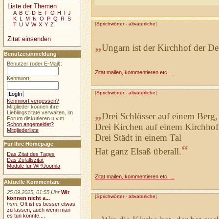
Liste der Themen
A
B
C
D
E
F
G
H
I
J
K
L
M
N
O
P
Q
R
S
[
Sprichwörter
-
altväterliche
]
T
U
V
W
X
Y
Z
Zitat einsenden
„
Ungarn ist der Kirchhof der De
Benutzeranmeldung
Benutzer (oder E-Mail):
Zitat mailen, kommentieren etc. ...
Kennwort:
[
Sprichwörter
-
altväterliche
]
Kennwort vergessen?
Mitglieder können ihre
„
Lieblingszitate verwalten, im
Drei Schlösser auf einem Berg,
Forum diskutieren u.v.m. ...
Schon angemeldet?
Drei Kirchen auf einem Kirchhof
Mitgliederliste
Drei Städt in einem Tal
Für Ihre Homepage
“
Hat ganz Elsaß überall.
Das Zitat des Tages
Das Zufallszitat
Module für WP/Joomla
Zitat mailen, kommentieren etc. ...
Aktuelle Kommentare
25.09.2025, 01:55 Uhr
Wir
[
Sprichwörter
-
altväterliche
]
können nicht a...
hsm
:
Oft ist es besser etwas
zu lassen, auch wenn man
„
es tun könnte....