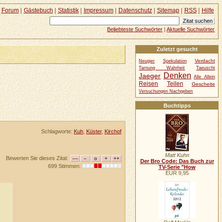
Forum
|
Gästebuch
|
Statistik
|
Impressum
|
Datenschutz
|
Sitemap
|
RSS
|
Hilfe
Beliebteste Suchwörter
|
Aktuelle Suchwörter
Zuletzt gesucht
Verdacht
Neugier
Spekulation
Tarnung Wahrheit
Taeuscht
Denken
Jaeger
Alle Allein
Reisen
Teilen
Gescheite
Versuchungen Nachgeben
Buchtipps
Schlagworte:
Kuh
,
Küster
,
Kirchof
Matt Kuhn
Bewerten Sie dieses Zitat:
Der Bro Code: Das Buch zur
699 Stimmen:
TV-Serie "How
EUR 9,95