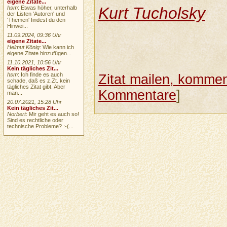
eigene Zitate...
Kurt Tucholsky
hsm
: Etwas höher, unterhalb
der Listen 'Autoren' und
'Themen' findest du den
Hinwei...
11.09.2024, 09:36 Uhr
eigene Zitate...
Helmut König
: Wie kann ich
eigene Zitate hinzufügen...
11.10.2021, 10:56 Uhr
Kein tägliches Zit...
hsm
: Ich finde es auch
Zitat mailen, komment
schade, daß es z.Zt. kein
tägliches Zitat gibt. Aber
Kommentare
]
man...
20.07.2021, 15:28 Uhr
Kein tägliches Zit...
Norbert
: Mir geht es auch so!
Sind es rechtliche oder
technische Probleme? :-(...