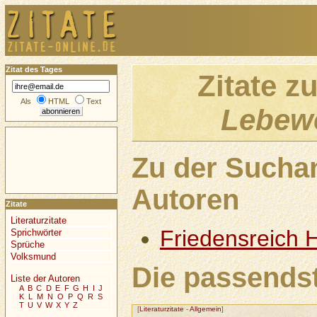
Zitat des Tages
Zitate z
Als
HTML
Text
Lebew
Zu der Sucha
Autoren
Zitate
Literaturzitate
Friedensreich 
Sprichwörter
Sprüche
Volksmund
Die passendst
Liste der Autoren
A
B
C
D
E
F
G
H
I
J
K
L
M
N
O
P
Q
R
S
T
U
V
W
X
Y
Z
[
Literaturzitate
-
Allgemein
]