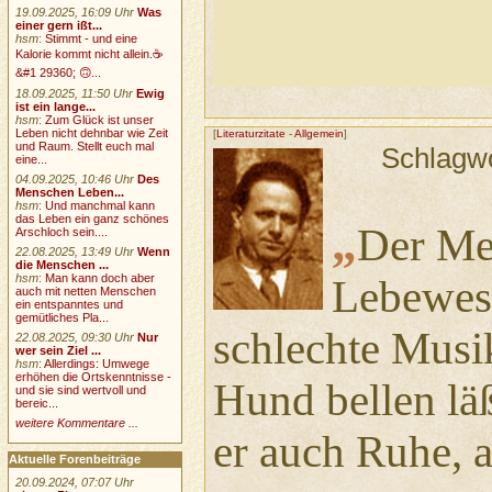
19.09.2025, 16:09 Uhr
Was
einer gern ißt...
hsm
:
Stimmt - und eine
Kalorie kommt nicht allein.☕
&#1 29360; 🙃...
18.09.2025, 11:50 Uhr
Ewig
ist ein lange...
hsm
:
Zum Glück ist unser
Leben nicht dehnbar wie Zeit
[
Literaturzitate
-
Allgemein
]
und Raum. Stellt euch mal
Schlagw
eine...
04.09.2025, 10:46 Uhr
Des
Menschen Leben...
hsm
:
Und manchmal kann
das Leben ein ganz schönes
„
Der Men
Arschloch sein....
22.08.2025, 13:49 Uhr
Wenn
die Menschen ...
hsm
:
Man kann doch aber
Lebewese
auch mit netten Menschen
ein entspanntes und
gemütliches Pla...
schlechte Musi
22.08.2025, 09:30 Uhr
Nur
wer sein Ziel ...
hsm
:
Allerdings: Umwege
erhöhen die Ortskenntnisse -
Hund bellen lä
und sie sind wertvoll und
bereic...
weitere Kommentare ...
er auch Ruhe, ab
Aktuelle Forenbeiträge
20.09.2024, 07:07 Uhr