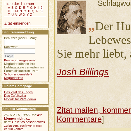
Schlagwo
Liste der Themen
A
B
C
D
E
F
G
H
I
J
K
L
M
N
O
P
Q
R
S
T
U
V
W
X
Y
Z
„
Der Hun
Zitat einsenden
Benutzeranmeldung
Lebewese
Benutzer (oder E-Mail):
Kennwort:
Sie mehr liebt, 
Kennwort vergessen?
Mitglieder können ihre
Lieblingszitate verwalten, im
Josh Billings
Forum diskutieren u.v.m. ...
Schon angemeldet?
Mitgliederliste
Für Ihre Homepage
Das Zitat des Tages
Das Zufallszitat
Module für WP/Joomla
Zitat mailen, komment
Aktuelle Kommentare
25.09.2025, 01:55 Uhr
Wir
Kommentare
]
können nicht a...
hsm
:
Oft ist es besser etwas
zu lassen, auch wenn man
es tun könnte....