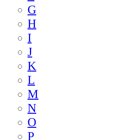
G
H
I
J
K
L
M
N
O
P