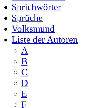
Sprichwörter
Sprüche
Volksmund
Liste der Autoren
A
B
C
D
E
F