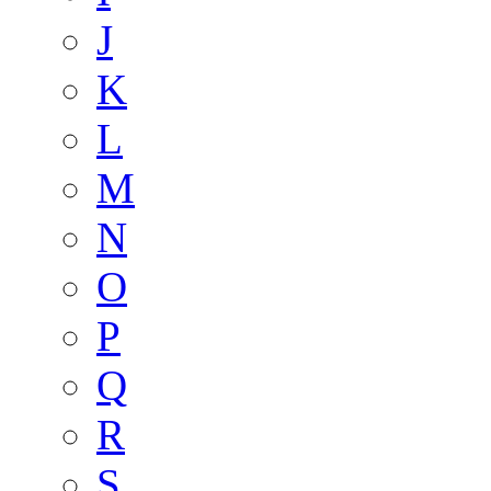
J
K
L
M
N
O
P
Q
R
S