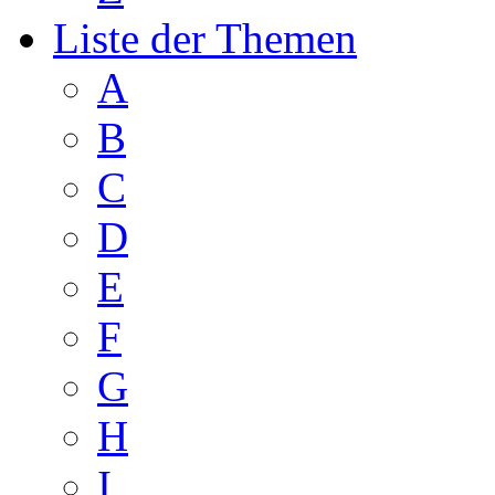
Liste der Themen
A
B
C
D
E
F
G
H
I