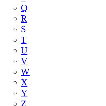
Q
R
S
T
U
V
W
X
Y
Z