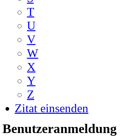
T
U
V
W
X
Y
Z
Zitat einsenden
Benutzeranmeldung