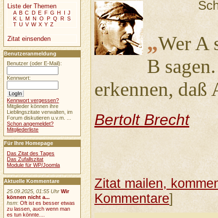
Sch
Liste der Themen
A
B
C
D
E
F
G
H
I
J
K
L
M
N
O
P
Q
R
S
T
U
V
W
X
Y
Z
„
Wer A s
Zitat einsenden
Benutzeranmeldung
B sagen.
Benutzer (oder E-Mail):
Kennwort:
erkennen, daß A
Kennwort vergessen?
Mitglieder können ihre
Lieblingszitate verwalten, im
Bertolt Brecht
Forum diskutieren u.v.m. ...
Schon angemeldet?
Mitgliederliste
Für Ihre Homepage
Das Zitat des Tages
Das Zufallszitat
Module für WP/Joomla
Zitat mailen, komment
Aktuelle Kommentare
25.09.2025, 01:55 Uhr
Wir
Kommentare
]
können nicht a...
hsm
:
Oft ist es besser etwas
zu lassen, auch wenn man
es tun könnte....