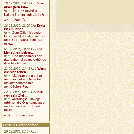
19.09.2025, 16:09 Uhr
Was
einer gern ißt...
hsm
:
Stimmt - und eine
Kalorie kommt nicht allein.☕
&#1 29360; 🙃...
18.09.2025, 11:50 Uhr
Ewig
ist ein lange...
hsm
:
Zum Glück ist unser
Leben nicht dehnbar wie Zeit
und Raum. Stellt euch mal
eine...
04.09.2025, 10:46 Uhr
Des
Menschen Leben...
hsm
:
Und manchmal kann
das Leben ein ganz schönes
Arschloch sein....
22.08.2025, 13:49 Uhr
Wenn
die Menschen ...
hsm
:
Man kann doch aber
auch mit netten Menschen
ein entspanntes und
gemütliches Pla...
22.08.2025, 09:30 Uhr
Nur
wer sein Ziel ...
hsm
:
Allerdings: Umwege
erhöhen die Ortskenntnisse -
und sie sind wertvoll und
bereic...
weitere Kommentare ...
Aktuelle Forenbeiträge
20.09.2024, 07:07 Uhr