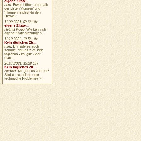
eigene Zitate...
hsm
: Etwas höher, unterhalb
der Listen 'Autoren' und
'Themen' findest du den
Hinwei...
11.09.2024, 09:36 Uhr
eigene Zitate...
Helmut König
: Wie kann ich
eigene Zitate hinzufügen...
11.10.2021, 10:56 Uhr
Kein tägliches Zit...
hsm
: Ich finde es auch
schade, daß es z.Zt. kein
tägliches Zitat gibt. Aber
man...
20.07.2021, 15:28 Uhr
Kein tägliches Zit...
Norbert
: Mir geht es auch so!
Sind es rechtliche oder
technische Probleme? :-(...