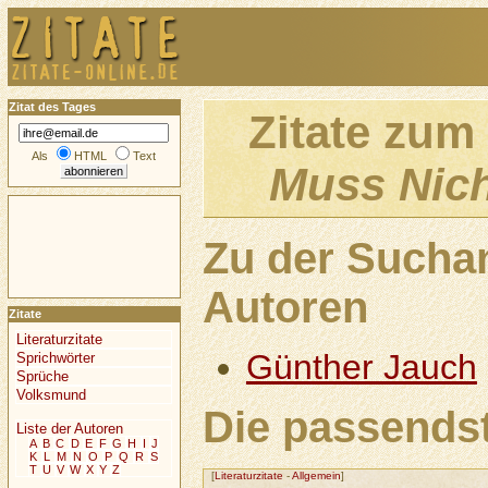
Zitat des Tages
Zitate zum
Als
HTML
Text
Muss Nic
Zu der Sucha
Autoren
Zitate
Literaturzitate
Günther Jauch
Sprichwörter
Sprüche
Volksmund
Die passendst
Liste der Autoren
A
B
C
D
E
F
G
H
I
J
K
L
M
N
O
P
Q
R
S
T
U
V
W
X
Y
Z
[
Literaturzitate
-
Allgemein
]