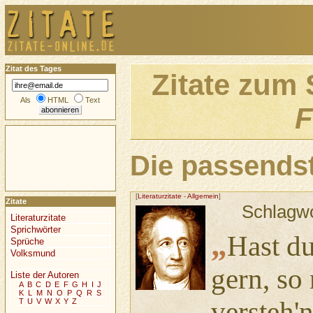
Zitat des Tages
Zitate zum
Als
HTML
Text
F
Die passendst
[
Literaturzitate
-
Allgemein
]
Zitate
Schlagw
Literaturzitate
Sprichwörter
„
Hast d
Sprüche
Volksmund
gern, so
Liste der Autoren
A
B
C
D
E
F
G
H
I
J
K
L
M
N
O
P
Q
R
S
versteh'n
T
U
V
W
X
Y
Z