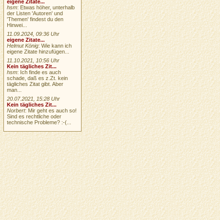
eigene Zitate...
hsm
: Etwas höher, unterhalb
der Listen 'Autoren' und
'Themen' findest du den
Hinwei...
11.09.2024, 09:36 Uhr
eigene Zitate...
Helmut König
: Wie kann ich
eigene Zitate hinzufügen...
11.10.2021, 10:56 Uhr
Kein tägliches Zit...
hsm
: Ich finde es auch
schade, daß es z.Zt. kein
tägliches Zitat gibt. Aber
man...
20.07.2021, 15:28 Uhr
Kein tägliches Zit...
Norbert
: Mir geht es auch so!
Sind es rechtliche oder
technische Probleme? :-(...