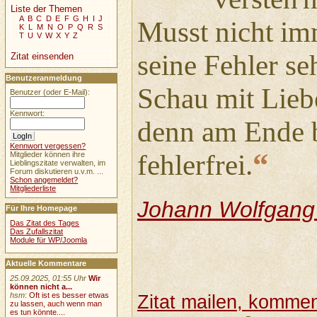
Liste der Themen
A
B
C
D
E
F
G
H
I
J
Musst nicht im
K
L
M
N
O
P
Q
R
S
T
U
V
W
X
Y
Z
seine Fehler se
Zitat einsenden
Benutzeranmeldung
Schau mit Lieb
Benutzer (oder E-Mail):
Kennwort:
denn am Ende bi
Kennwort vergessen?
“
fehlerfrei.
Mitglieder können ihre
Lieblingszitate verwalten, im
Forum diskutieren u.v.m. ...
Schon angemeldet?
Mitgliederliste
Johann Wolfgang
Für Ihre Homepage
Das Zitat des Tages
Das Zufallszitat
Module für WP/Joomla
Aktuelle Kommentare
25.09.2025, 01:55 Uhr
Wir
können nicht a...
hsm
:
Oft ist es besser etwas
Zitat mailen, komment
zu lassen, auch wenn man
es tun könnte....