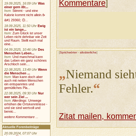
Kommentare
]
19.09.2025, 16:09 Uhr
Was
einer gern ißt...
hsm
:
Stimmt - und eine
Kalorie kommt nicht allein.☕
&#1 29360; 🙃...
18.09.2025, 11:50 Uhr
Ewig
ist ein lange...
hsm
:
Zum Glück ist unser
Leben nicht dehnbar wie Zeit
und Raum. Stellt euch mal
eine...
04.09.2025, 10:46 Uhr
Des
[
Sprichwörter
-
altväterliche
]
Menschen Leben...
hsm
:
Und manchmal kann
das Leben ein ganz schönes
Arschloch sein....
„
Niemand sieht
22.08.2025, 13:49 Uhr
Wenn
die Menschen ...
hsm
:
Man kann doch aber
auch mit netten Menschen
“
Fehler.
ein entspanntes und
gemütliches Pla...
22.08.2025, 09:30 Uhr
Nur
wer sein Ziel ...
hsm
:
Allerdings: Umwege
erhöhen die Ortskenntnisse -
und sie sind wertvoll und
bereic...
Zitat mailen, komment
weitere Kommentare ...
Aktuelle Forenbeiträge
20.09.2024, 07:07 Uhr