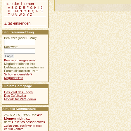
Liste der Themen
A
B
C
D
E
F
G
H
I
J
K
L
M
N
O
P
Q
R
S
T
U
V
W
X
Y
Z
Zitat einsenden
Benutzeranmeldung
Benutzer (oder E-Mail):
Kennwort:
Kennwort vergessen?
Mitglieder können ihre
Lieblingszitate verwalten, im
Forum diskutieren u.v.m. ...
Schon angemeldet?
Mitgliederliste
Für Ihre Homepage
Das Zitat des Tages
Das Zufallszitat
Module für WP/Joomla
Aktuelle Kommentare
25.09.2025, 01:55 Uhr
Wir
können nicht a...
hsm
:
Oft ist es besser etwas
zu lassen, auch wenn man
es tun könnte....