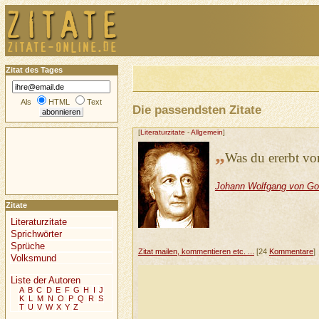
Zitat des Tages
Als
HTML
Text
Die passendsten Zitate
[
Literaturzitate
-
Allgemein
]
„
Was du ererbt von
Johann Wolfgang von Go
Zitate
Literaturzitate
Sprichwörter
Sprüche
Zitat mailen, kommentieren etc. ...
[24
Kommentare
]
Volksmund
Liste der Autoren
A
B
C
D
E
F
G
H
I
J
K
L
M
N
O
P
Q
R
S
T
U
V
W
X
Y
Z