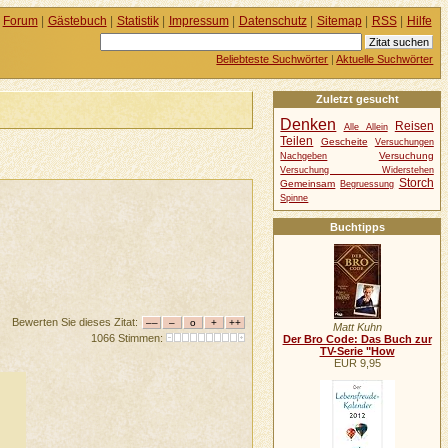
Forum
|
Gästebuch
|
Statistik
|
Impressum
|
Datenschutz
|
Sitemap
|
RSS
|
Hilfe
Beliebteste Suchwörter
|
Aktuelle Suchwörter
Zuletzt gesucht
Denken
Reisen
Alle Allein
Teilen
Gescheite
Versuchungen
Versuchung
Nachgeben
Versuchung Widerstehen
Storch
Gemeinsam
Begruessung
Spinne
Buchtipps
Bewerten Sie dieses Zitat:
Matt Kuhn
1066 Stimmen:
Der Bro Code: Das Buch zur
TV-Serie "How
EUR 9,95