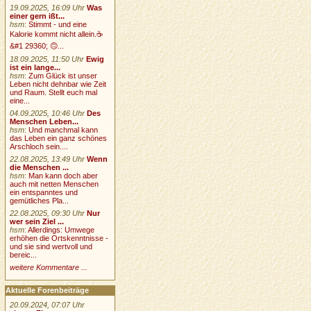
19.09.2025, 16:09 Uhr
Was
einer gern ißt...
hsm
:
Stimmt - und eine
Kalorie kommt nicht allein.☕
&#1 29360; 🙃...
18.09.2025, 11:50 Uhr
Ewig
ist ein lange...
hsm
:
Zum Glück ist unser
Leben nicht dehnbar wie Zeit
und Raum. Stellt euch mal
eine...
04.09.2025, 10:46 Uhr
Des
Menschen Leben...
hsm
:
Und manchmal kann
das Leben ein ganz schönes
Arschloch sein....
22.08.2025, 13:49 Uhr
Wenn
die Menschen ...
hsm
:
Man kann doch aber
auch mit netten Menschen
ein entspanntes und
gemütliches Pla...
22.08.2025, 09:30 Uhr
Nur
wer sein Ziel ...
hsm
:
Allerdings: Umwege
erhöhen die Ortskenntnisse -
und sie sind wertvoll und
bereic...
weitere Kommentare ...
Aktuelle Forenbeiträge
20.09.2024, 07:07 Uhr