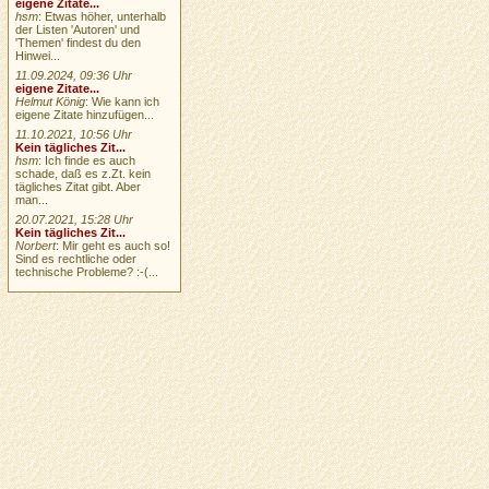
eigene Zitate...
hsm
: Etwas höher, unterhalb
der Listen 'Autoren' und
'Themen' findest du den
Hinwei...
11.09.2024, 09:36 Uhr
eigene Zitate...
Helmut König
: Wie kann ich
eigene Zitate hinzufügen...
11.10.2021, 10:56 Uhr
Kein tägliches Zit...
hsm
: Ich finde es auch
schade, daß es z.Zt. kein
tägliches Zitat gibt. Aber
man...
20.07.2021, 15:28 Uhr
Kein tägliches Zit...
Norbert
: Mir geht es auch so!
Sind es rechtliche oder
technische Probleme? :-(...