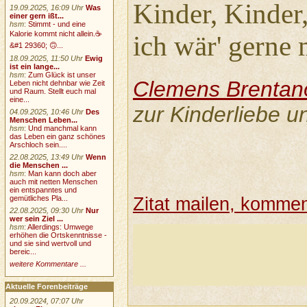
Kinder, Kinder
19.09.2025, 16:09 Uhr
Was
einer gern ißt...
hsm
:
Stimmt - und eine
Kalorie kommt nicht allein.☕
ich wär' gerne
&#1 29360; 🙃...
18.09.2025, 11:50 Uhr
Ewig
ist ein lange...
hsm
:
Zum Glück ist unser
Clemens Brentan
Leben nicht dehnbar wie Zeit
und Raum. Stellt euch mal
eine...
zur Kinderliebe u
04.09.2025, 10:46 Uhr
Des
Menschen Leben...
hsm
:
Und manchmal kann
das Leben ein ganz schönes
Arschloch sein....
22.08.2025, 13:49 Uhr
Wenn
die Menschen ...
hsm
:
Man kann doch aber
auch mit netten Menschen
ein entspanntes und
gemütliches Pla...
Zitat mailen, komment
22.08.2025, 09:30 Uhr
Nur
wer sein Ziel ...
hsm
:
Allerdings: Umwege
erhöhen die Ortskenntnisse -
und sie sind wertvoll und
bereic...
weitere Kommentare ...
Aktuelle Forenbeiträge
20.09.2024, 07:07 Uhr