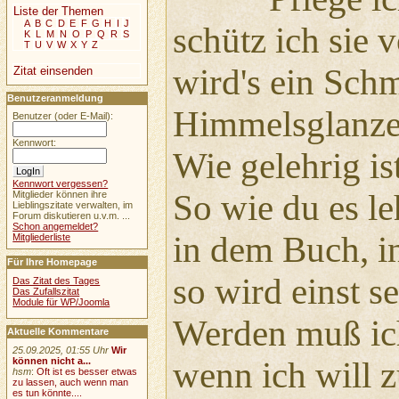
Liste der Themen
A
B
C
D
E
F
G
H
I
J
schütz ich sie
K
L
M
N
O
P
Q
R
S
T
U
V
W
X
Y
Z
wird's ein Sch
Zitat einsenden
Benutzeranmeldung
Himmelsglanze
Benutzer (oder E-Mail):
Kennwort:
Wie gelehrig is
Kennwort vergessen?
So wie du es le
Mitglieder können ihre
Lieblingszitate verwalten, im
Forum diskutieren u.v.m. ...
Schon angemeldet?
in dem Buch, i
Mitgliederliste
Für Ihre Homepage
so wird einst s
Das Zitat des Tages
Das Zufallszitat
Module für WP/Joomla
Werden muß ich
Aktuelle Kommentare
25.09.2025, 01:55 Uhr
Wir
können nicht a...
wenn ich will
hsm
:
Oft ist es besser etwas
zu lassen, auch wenn man
es tun könnte....