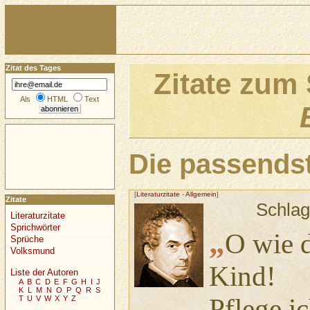
Zitat des Tages
Zitate zum
Als
HTML
Text
Die passendst
[
Literaturzitate
-
Allgemein
]
Zitate
Schlag
Literaturzitate
Sprichwörter
„
O wie d
Sprüche
Volksmund
Kind!
Liste der Autoren
A
B
C
D
E
F
G
H
I
J
K
L
M
N
O
P
Q
R
S
Pflege ic
T
U
V
W
X
Y
Z