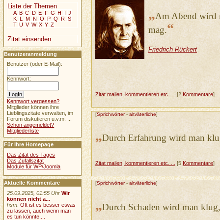
Liste der Themen
„
A
B
C
D
E
F
G
H
I
J
Am Abend wird m
K
L
M
N
O
P
Q
R
S
“
T
U
V
W
X
Y
Z
mag.
Zitat einsenden
Friedrich Rückert
Benutzeranmeldung
Benutzer (oder E-Mail):
Kennwort:
Zitat mailen, kommentieren etc. ...
[2
Kommentare
]
Kennwort vergessen?
Mitglieder können ihre
Lieblingszitate verwalten, im
[
Sprichwörter
-
altväterliche
]
Forum diskutieren u.v.m. ...
Schon angemeldet?
Mitgliederliste
„
Durch Erfahrung wird man klu
Für Ihre Homepage
Das Zitat des Tages
Das Zufallszitat
Zitat mailen, kommentieren etc. ...
[5
Kommentare
]
Module für WP/Joomla
Aktuelle Kommentare
[
Sprichwörter
-
altväterliche
]
25.09.2025, 01:55 Uhr
Wir
können nicht a...
„
Durch Schaden wird man klug, i
hsm
:
Oft ist es besser etwas
zu lassen, auch wenn man
es tun könnte....