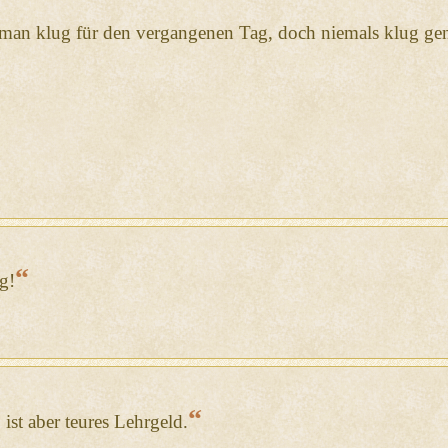
an klug für den vergangenen Tag, doch niemals klug ge
“
g!
“
st aber teures Lehrgeld.