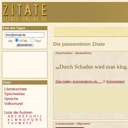
Zitat des Tages
Als
HTML
Text
Die passendsten Zitate
[
Sprichwörter
-
altväterliche
]
„
Durch Schaden wird man klug
Zitat mailen, kommentieren etc. ...
[2
Kommentare
]
Zitate
Literaturzitate
Sprichwörter
Sprüche
Volksmund
Liste der Autoren
A
B
C
D
E
F
G
H
I
J
K
L
M
N
O
P
Q
R
S
T
U
V
W
X
Y
Z
[
Literaturzitate
-
Allgemein
]