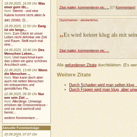
19.09.2025, 16:09 Uhr
Was
einer gern ißt...
Zitat mailen, kommentieren etc. ...
[17
Kommentare
]
hsm
:
Stimmt - und eine
Kalorie kommt nicht allein.☕
[
Sprichwörter
-
altväterliche
]
&#1 29360; 🙃...
18.09.2025, 11:50 Uhr
Ewig
ist ein lange...
„
Es wird keiner klug als mit se
hsm
:
Zum Glück ist unser
Leben nicht dehnbar wie Zeit
und Raum. Stellt euch mal
eine...
04.09.2025, 10:46 Uhr
Des
Zitat mailen, kommentieren etc. ...
Menschen Leben...
hsm
:
Und manchmal kann
das Leben ein ganz schönes
Arschloch sein....
Alle
gefundenen Zitate
durchblättern. (Es wer
22.08.2025, 13:49 Uhr
Wenn
Weitere Zitate
die Menschen ...
hsm
:
Man kann doch aber
auch mit netten Menschen
Durch Schaden wird man selten klug. .
ein entspanntes und
gemütliches Pla...
Durch Fragen wird man klug, aber unwer
22.08.2025, 09:30 Uhr
Nur
wer sein Ziel ...
hsm
:
Allerdings: Umwege
erhöhen die Ortskenntnisse -
und sie sind wertvoll und
bereic...
weitere Kommentare ...
Aktuelle Forenbeiträge
20.09.2024, 07:07 Uhr