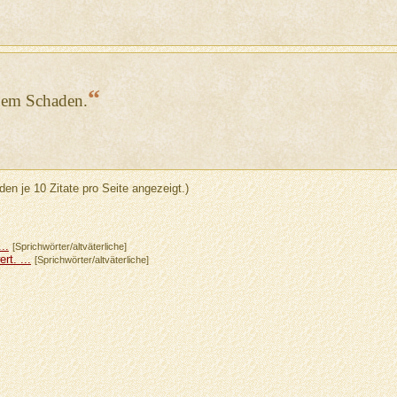
“
inem Schaden.
den je 10 Zitate pro Seite angezeigt.)
..
[Sprichwörter/altväterliche]
t. ...
[Sprichwörter/altväterliche]