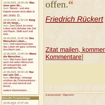
“
offen.
19.09.2025, 16:09 Uhr
Was
einer gern ißt...
hsm
:
Stimmt - und eine
Kalorie kommt nicht allein.☕
&#1 29360; 🙃...
Friedrich Rückert
18.09.2025, 11:50 Uhr
Ewig
ist ein lange...
hsm
:
Zum Glück ist unser
Leben nicht dehnbar wie Zeit
und Raum. Stellt euch mal
eine...
04.09.2025, 10:46 Uhr
Des
Menschen Leben...
hsm
:
Und manchmal kann
das Leben ein ganz schönes
Zitat mailen, komment
Arschloch sein....
22.08.2025, 13:49 Uhr
Wenn
Kommentare
]
die Menschen ...
hsm
:
Man kann doch aber
auch mit netten Menschen
ein entspanntes und
gemütliches Pla...
22.08.2025, 09:30 Uhr
Nur
wer sein Ziel ...
hsm
:
Allerdings: Umwege
erhöhen die Ortskenntnisse -
und sie sind wertvoll und
bereic...
weitere Kommentare ...
[
Literaturzitate
-
Allgemein
]
Aktuelle Forenbeiträge
20.09.2024, 07:07 Uhr