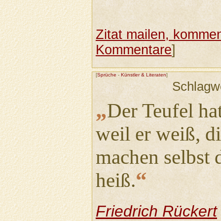
Zitat mailen, komment
Kommentare
]
[
Sprüche
-
Künstler & Literaten
]
Schlagw
„
Der Teufel hat
weil er weiß, 
machen selbst d
“
heiß.
Friedrich Rückert