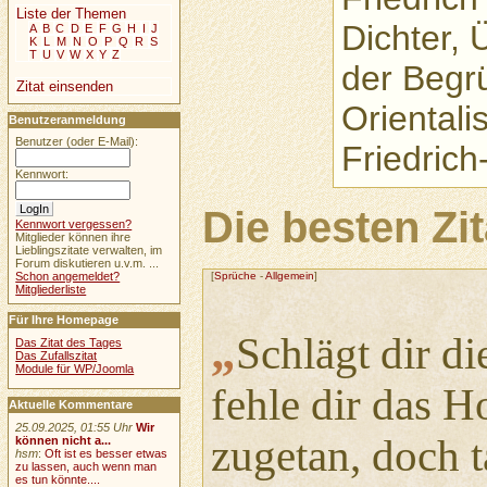
Liste der Themen
Dichter, 
A
B
C
D
E
F
G
H
I
J
K
L
M
N
O
P
Q
R
S
T
U
V
W
X
Y
Z
der Begr
Zitat einsenden
Oriental
Benutzeranmeldung
Benutzer (oder E-Mail):
Friedrich
Kennwort:
Die besten Zi
Kennwort vergessen?
Mitglieder können ihre
Lieblingszitate verwalten, im
Forum diskutieren u.v.m. ...
[
Sprüche
-
Allgemein
]
Schon angemeldet?
Mitgliederliste
Für Ihre Homepage
„
Schlägt dir di
Das Zitat des Tages
Das Zufallszitat
Module für WP/Joomla
fehle dir das H
Aktuelle Kommentare
25.09.2025, 01:55 Uhr
Wir
zugetan, doch 
können nicht a...
hsm
:
Oft ist es besser etwas
zu lassen, auch wenn man
es tun könnte....