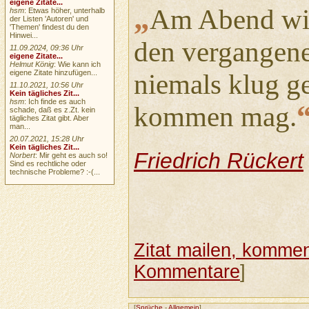
eigene Zitate...
„
Am Abend wir
hsm
: Etwas höher, unterhalb
der Listen 'Autoren' und
'Themen' findest du den
Hinwei...
den vergangene
11.09.2024, 09:36 Uhr
eigene Zitate...
Helmut König
: Wie kann ich
eigene Zitate hinzufügen...
niemals klug ge
11.10.2021, 10:56 Uhr
Kein tägliches Zit...
hsm
: Ich finde es auch
kommen mag.
schade, daß es z.Zt. kein
tägliches Zitat gibt. Aber
man...
20.07.2021, 15:28 Uhr
Kein tägliches Zit...
Friedrich Rückert
Norbert
: Mir geht es auch so!
Sind es rechtliche oder
technische Probleme? :-(...
Zitat mailen, komment
Kommentare
]
[
Sprüche
-
Allgemein
]