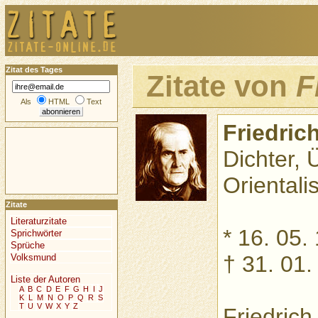
Zitat des Tages
Zitate von
F
Als
HTML
Text
Friedric
Dichter, 
Orientalis
Zitate
Literaturzitate
* 16. 05.
Sprichwörter
Sprüche
† 31. 01.
Volksmund
Liste der Autoren
A
B
C
D
E
F
G
H
I
J
K
L
M
N
O
P
Q
R
S
T
U
V
W
X
Y
Z
Friedrich