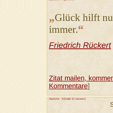
„
Glück hilft n
“
immer.
Friedrich Rückert
Zitat mailen, komment
Kommentare
]
[
Sprüche
-
Künstler & Literaten
]