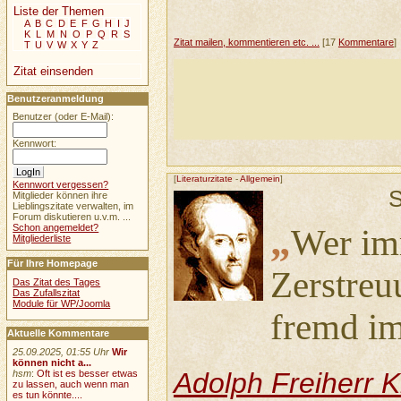
Liste der Themen
A
B
C
D
E
F
G
H
I
J
K
L
M
N
O
P
Q
R
S
Zitat mailen, kommentieren etc. ...
[17
Kommentare
]
T
U
V
W
X
Y
Z
Zitat einsenden
Benutzeranmeldung
Benutzer (oder E-Mail):
Kennwort:
[
Literaturzitate
-
Allgemein
]
Kennwort vergessen?
S
Mitglieder können ihre
Lieblingszitate verwalten, im
Forum diskutieren u.v.m. ...
„
Schon angemeldet?
Wer im
Mitgliederliste
Für Ihre Homepage
Zerstreu
Das Zitat des Tages
Das Zufallszitat
Module für WP/Joomla
fremd im
Aktuelle Kommentare
25.09.2025, 01:55 Uhr
Wir
können nicht a...
Adolph Freiherr 
hsm
:
Oft ist es besser etwas
zu lassen, auch wenn man
es tun könnte....