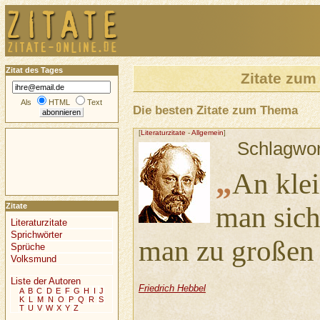
Zitat des Tages
Zitate zu
Als
HTML
Text
Die besten Zitate zum Thema
[
Literaturzitate
-
Allgemein
]
Schlagwo
„
An kle
man sich
Zitate
Literaturzitate
Sprichwörter
man zu großen 
Sprüche
Volksmund
Liste der Autoren
Friedrich Hebbel
A
B
C
D
E
F
G
H
I
J
K
L
M
N
O
P
Q
R
S
T
U
V
W
X
Y
Z