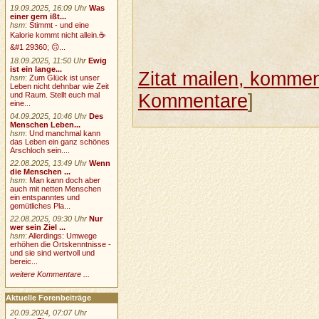
19.09.2025, 16:09 Uhr
Was
einer gern ißt...
hsm
:
Stimmt - und eine
Kalorie kommt nicht allein.☕
&#1 29360; 🙃...
18.09.2025, 11:50 Uhr
Ewig
ist ein lange...
Zitat mailen, komment
hsm
:
Zum Glück ist unser
Leben nicht dehnbar wie Zeit
und Raum. Stellt euch mal
Kommentare
]
eine...
04.09.2025, 10:46 Uhr
Des
Menschen Leben...
hsm
:
Und manchmal kann
das Leben ein ganz schönes
Arschloch sein....
22.08.2025, 13:49 Uhr
Wenn
die Menschen ...
hsm
:
Man kann doch aber
auch mit netten Menschen
ein entspanntes und
gemütliches Pla...
22.08.2025, 09:30 Uhr
Nur
wer sein Ziel ...
hsm
:
Allerdings: Umwege
erhöhen die Ortskenntnisse -
und sie sind wertvoll und
bereic...
weitere Kommentare ...
Aktuelle Forenbeiträge
20.09.2024, 07:07 Uhr