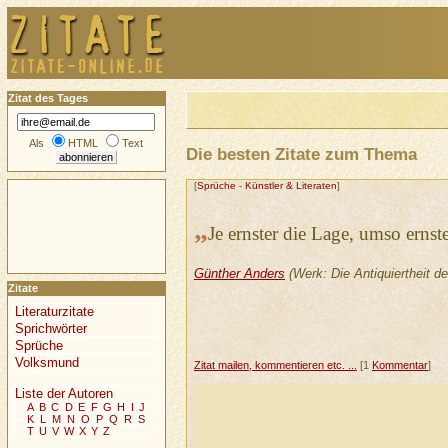
Zitat des Tages
Als
HTML
Text
Die besten Zitate zum Thema
[
Sprüche
-
Künstler & Literaten
]
„
Je ernster die Lage, umso erns
Günther Anders
(Werk: Die Antiquiertheit 
Zitate
Literaturzitate
Sprichwörter
Sprüche
Volksmund
Zitat mailen, kommentieren etc. ...
[1
Kommentar
]
Liste der Autoren
A
B
C
D
E
F
G
H
I
J
K
L
M
N
O
P
Q
R
S
T
U
V
W
X
Y
Z