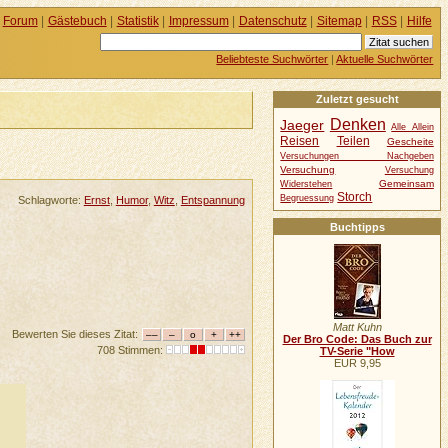
Forum
|
Gästebuch
|
Statistik
|
Impressum
|
Datenschutz
|
Sitemap
|
RSS
|
Hilfe
Beliebteste Suchwörter
|
Aktuelle Suchwörter
Zuletzt gesucht
Denken
Jaeger
Alle Allein
Reisen
Teilen
Gescheite
Versuchungen Nachgeben
Versuchung
Versuchung
Gemeinsam
Widerstehen
Storch
Begruessung
Schlagworte:
Ernst
,
Humor
,
Witz
,
Entspannung
Buchtipps
Matt Kuhn
Bewerten Sie dieses Zitat:
Der Bro Code: Das Buch zur
708 Stimmen:
TV-Serie "How
EUR 9,95