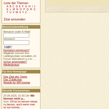
Liste der Themen
A
B
C
D
E
F
G
H
I
J
K
L
M
N
O
P
Q
R
S
T
U
V
W
X
Y
Z
Zitat einsenden
Benutzeranmeldung
Benutzer (oder E-Mail):
Kennwort:
Kennwort vergessen?
Mitglieder können ihre
Lieblingszitate verwalten, im
Forum diskutieren u.v.m. ...
Schon angemeldet?
Mitgliederliste
Für Ihre Homepage
Das Zitat des Tages
Das Zufallszitat
Module für WP/Joomla
Aktuelle Kommentare
25.09.2025, 01:55 Uhr
Wir
können nicht a...
hsm
:
Oft ist es besser etwas
zu lassen, auch wenn man
es tun könnte....