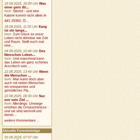
19.09.2025, 16:09 Uhr
Was
einer gern ißt...
hsm
:
Stimmt - und eine
Kalorie kommt nicht allein.☕
&#1 29360; 🙃...
18.09.2025, 11:50 Uhr
Ewig
ist ein lange...
hsm
:
Zum Glück ist unser
Leben nicht dehnbar wie Zeit
und Raum. Stellt euch mal
eine...
04.09.2025, 10:46 Uhr
Des
Menschen Leben...
hsm
:
Und manchmal kann
das Leben ein ganz schönes
Arschloch sein....
22.08.2025, 13:49 Uhr
Wenn
die Menschen ...
hsm
:
Man kann doch aber
auch mit netten Menschen
ein entspanntes und
gemütliches Pla...
22.08.2025, 09:30 Uhr
Nur
wer sein Ziel ...
hsm
:
Allerdings: Umwege
erhöhen die Ortskenntnisse -
und sie sind wertvoll und
bereic...
weitere Kommentare ...
Aktuelle Forenbeiträge
20.09.2024, 07:07 Uhr