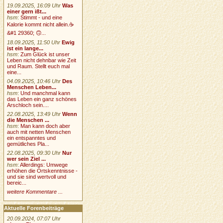
19.09.2025, 16:09 Uhr
Was
einer gern ißt...
hsm
:
Stimmt - und eine
Kalorie kommt nicht allein.☕
&#1 29360; 🙃...
18.09.2025, 11:50 Uhr
Ewig
ist ein lange...
hsm
:
Zum Glück ist unser
Leben nicht dehnbar wie Zeit
und Raum. Stellt euch mal
eine...
04.09.2025, 10:46 Uhr
Des
Menschen Leben...
hsm
:
Und manchmal kann
das Leben ein ganz schönes
Arschloch sein....
22.08.2025, 13:49 Uhr
Wenn
die Menschen ...
hsm
:
Man kann doch aber
auch mit netten Menschen
ein entspanntes und
gemütliches Pla...
22.08.2025, 09:30 Uhr
Nur
wer sein Ziel ...
hsm
:
Allerdings: Umwege
erhöhen die Ortskenntnisse -
und sie sind wertvoll und
bereic...
weitere Kommentare ...
Aktuelle Forenbeiträge
20.09.2024, 07:07 Uhr