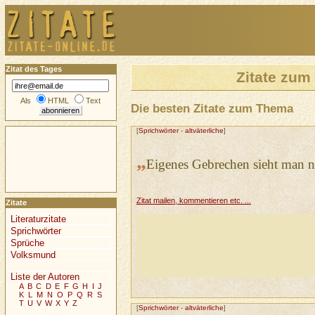
Zitat des Tages
Zitate zu
Als
HTML
Text
Die besten Zitate zum Thema
[
Sprichwörter
-
altväterliche
]
„
Eigenes Gebrechen sieht man n
Zitat mailen, kommentieren etc. ...
Zitate
Literaturzitate
Sprichwörter
Sprüche
Volksmund
Liste der Autoren
A
B
C
D
E
F
G
H
I
J
K
L
M
N
O
P
Q
R
S
T
U
V
W
X
Y
Z
[
Sprichwörter
-
altväterliche
]