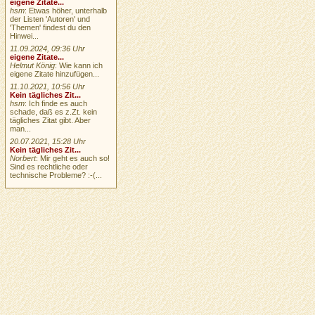
eigene Zitate...
hsm
: Etwas höher, unterhalb
der Listen 'Autoren' und
'Themen' findest du den
Hinwei...
11.09.2024, 09:36 Uhr
eigene Zitate...
Helmut König
: Wie kann ich
eigene Zitate hinzufügen...
11.10.2021, 10:56 Uhr
Kein tägliches Zit...
hsm
: Ich finde es auch
schade, daß es z.Zt. kein
tägliches Zitat gibt. Aber
man...
20.07.2021, 15:28 Uhr
Kein tägliches Zit...
Norbert
: Mir geht es auch so!
Sind es rechtliche oder
technische Probleme? :-(...