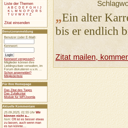
Schlagwo
Liste der Themen
A
B
C
D
E
F
G
H
I
J
K
L
M
N
O
P
Q
R
S
„
Ein alter Karr
T
U
V
W
X
Y
Z
Zitat einsenden
bis er endlich b
Benutzeranmeldung
Benutzer (oder E-Mail):
Kennwort:
Zitat mailen, komment
Kennwort vergessen?
Mitglieder können ihre
Lieblingszitate verwalten, im
Forum diskutieren u.v.m. ...
Schon angemeldet?
Mitgliederliste
Für Ihre Homepage
Das Zitat des Tages
Das Zufallszitat
Module für WP/Joomla
Aktuelle Kommentare
25.09.2025, 01:55 Uhr
Wir
können nicht a...
hsm
:
Oft ist es besser etwas
zu lassen, auch wenn man
es tun könnte....