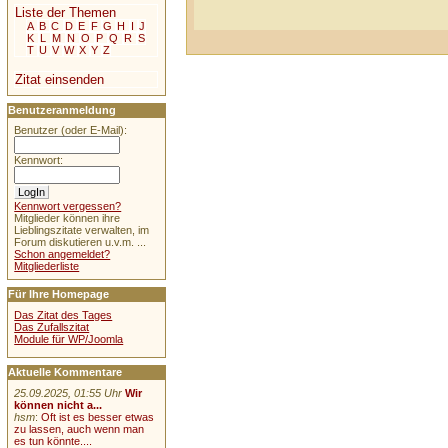
Liste der Themen
A
B
C
D
E
F
G
H
I
J
K
L
M
N
O
P
Q
R
S
T
U
V
W
X
Y
Z
Zitat einsenden
Benutzeranmeldung
Benutzer (oder E-Mail):
Kennwort:
Kennwort vergessen?
Mitglieder können ihre
Lieblingszitate verwalten, im
Forum diskutieren u.v.m. ...
Schon angemeldet?
Mitgliederliste
Für Ihre Homepage
Das Zitat des Tages
Das Zufallszitat
Module für WP/Joomla
Aktuelle Kommentare
25.09.2025, 01:55 Uhr
Wir
können nicht a...
hsm
:
Oft ist es besser etwas
zu lassen, auch wenn man
es tun könnte....