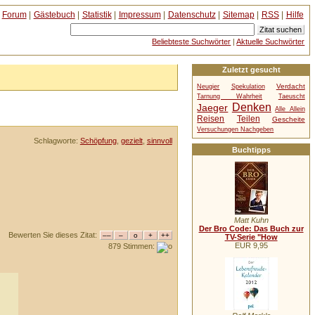
Forum
|
Gästebuch
|
Statistik
|
Impressum
|
Datenschutz
|
Sitemap
|
RSS
|
Hilfe
Beliebteste Suchwörter
|
Aktuelle Suchwörter
Zuletzt gesucht
Verdacht
Neugier
Spekulation
Tarnung Wahrheit
Taeuscht
Denken
Jaeger
Alle Allein
Reisen
Teilen
Gescheite
Versuchungen Nachgeben
Schlagworte:
Schöpfung
,
gezielt
,
sinnvoll
Buchtipps
Matt Kuhn
Der Bro Code: Das Buch zur
Bewerten Sie dieses Zitat:
TV-Serie "How
EUR 9,95
879 Stimmen: