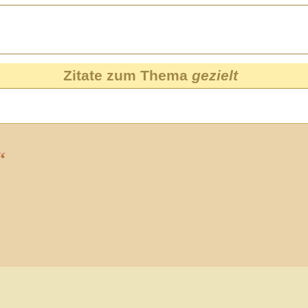
Zitate zum Thema
gezielt
“