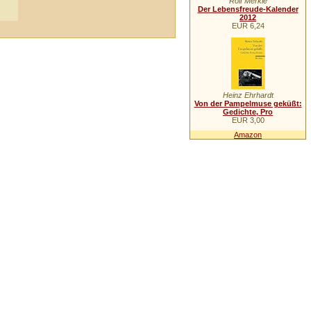
Rolf Merkle
Der Lebensfreude-Kalender
2012
EUR 6,24
Heinz Ehrhardt
Von der Pampelmuse geküßt:
Gedichte, Pro
EUR 3,00
Amazon