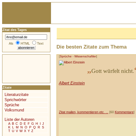
Zitat des Tages
Als
HTML
Text
Die besten Zitate zum Thema
[
Sprüche
-
Wissenschaftler
]
„
Gott würfelt nicht.
Albert Einstein
Zitate
Literaturzitate
Sprichwörter
Sprüche
Volksmund
Zitat mailen, kommentieren etc. ...
[60
Kommentare
]
Liste der Autoren
A
B
C
D
E
F
G
H
I
J
K
L
M
N
O
P
Q
R
S
T
U
V
W
X
Y
Z