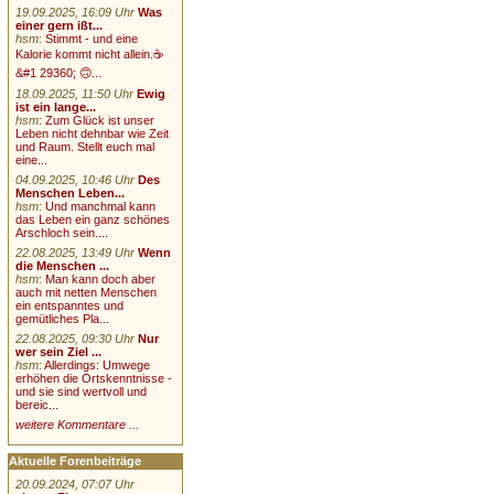
19.09.2025, 16:09 Uhr
Was
einer gern ißt...
hsm
:
Stimmt - und eine
Kalorie kommt nicht allein.☕
&#1 29360; 🙃...
18.09.2025, 11:50 Uhr
Ewig
ist ein lange...
hsm
:
Zum Glück ist unser
Leben nicht dehnbar wie Zeit
und Raum. Stellt euch mal
eine...
04.09.2025, 10:46 Uhr
Des
Menschen Leben...
hsm
:
Und manchmal kann
das Leben ein ganz schönes
Arschloch sein....
22.08.2025, 13:49 Uhr
Wenn
die Menschen ...
hsm
:
Man kann doch aber
auch mit netten Menschen
ein entspanntes und
gemütliches Pla...
22.08.2025, 09:30 Uhr
Nur
wer sein Ziel ...
hsm
:
Allerdings: Umwege
erhöhen die Ortskenntnisse -
und sie sind wertvoll und
bereic...
weitere Kommentare ...
Aktuelle Forenbeiträge
20.09.2024, 07:07 Uhr