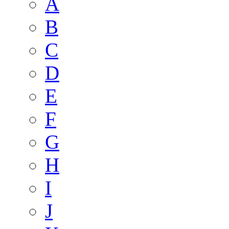
A
B
C
D
E
F
G
H
I
J