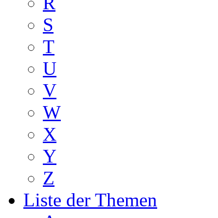
R
S
T
U
V
W
X
Y
Z
Liste der Themen