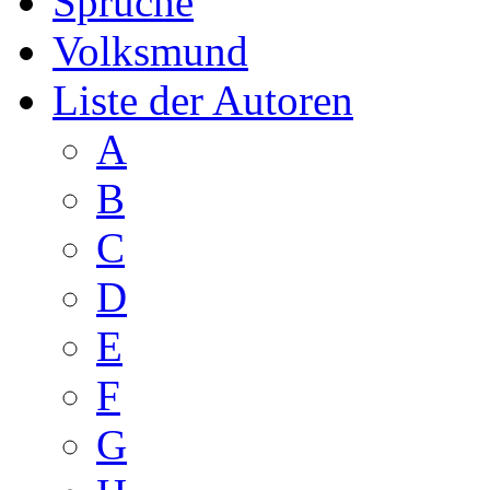
Sprüche
Volksmund
Liste der Autoren
A
B
C
D
E
F
G