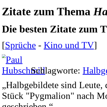
Zitate zum Thema
Ha
Die besten Zitate zum
[
Sprüche
-
Kino und TV
]
Schlagworte:
Halbge
„
Halbgebildete sind Leute, 
Stück "Pygmalion" nach Mo
geschrieben.
“