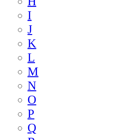
H
I
J
K
L
M
N
O
P
Q