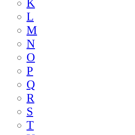
K
L
M
N
O
P
Q
R
S
T