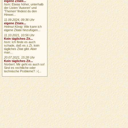
eigene Zitate...
hsm
: Etwas höher, unterhalb
der Listen 'Autoren' und
'Themen' findest du den
Hinwei...
11.09.2024, 09:36 Uhr
eigene Zitate...
Helmut König
: Wie kann ich
eigene Zitate hinzufügen...
11.10.2021, 10:56 Uhr
Kein tägliches Zit...
hsm
: Ich finde es auch
schade, daß es z.Zt. kein
tägliches Zitat gibt. Aber
man...
20.07.2021, 15:28 Uhr
Kein tägliches Zit...
Norbert
: Mir geht es auch so!
Sind es rechtliche oder
technische Probleme? :-(...