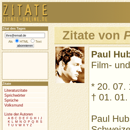
Zitat des Tages
Zitate von
Als
HTML
Text
Paul Hu
Film- un
* 20. 07.
Zitate
Literaturzitate
† 01. 01.
Sprichwörter
Sprüche
Volksmund
Liste der Autoren
Paul Hub
A
B
C
D
E
F
G
H
I
J
K
L
M
N
O
P
Q
R
S
T
U
V
W
X
Y
Z
Schweize