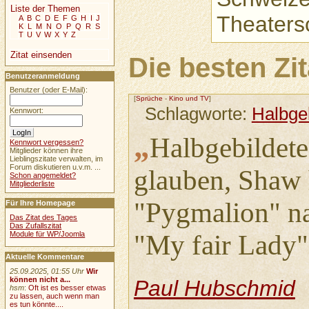
Liste der Themen
Theaters
A
B
C
D
E
F
G
H
I
J
K
L
M
N
O
P
Q
R
S
T
U
V
W
X
Y
Z
Zitat einsenden
Die besten Zi
Benutzeranmeldung
Benutzer (oder E-Mail):
[
Sprüche
-
Kino und TV
]
Schlagworte:
Halbge
Kennwort:
„
Halbgebildete
Kennwort vergessen?
Mitglieder können ihre
Lieblingszitate verwalten, im
Forum diskutieren u.v.m. ...
glauben, Shaw 
Schon angemeldet?
Mitgliederliste
"Pygmalion" n
Für Ihre Homepage
Das Zitat des Tages
Das Zufallszitat
Module für WP/Joomla
"My fair Lady"
Aktuelle Kommentare
25.09.2025, 01:55 Uhr
Wir
können nicht a...
Paul Hubschmid
hsm
:
Oft ist es besser etwas
zu lassen, auch wenn man
es tun könnte....