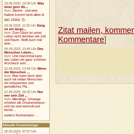
19.09.2025, 16:09 Uhr
Was
einer gern ißt...
hsm
:
Stimmt - und eine
Kalorie kommt nicht allein.☕
&#1 29360; 🙃...
18.09.2025, 11:50 Uhr
Ewig
Zitat mailen, komment
ist ein lange...
hsm
:
Zum Glück ist unser
Leben nicht dehnbar wie Zeit
Kommentare
]
und Raum. Stellt euch mal
eine...
04.09.2025, 10:46 Uhr
Des
Menschen Leben...
hsm
:
Und manchmal kann
das Leben ein ganz schönes
Arschloch sein....
22.08.2025, 13:49 Uhr
Wenn
die Menschen ...
hsm
:
Man kann doch aber
auch mit netten Menschen
ein entspanntes und
gemütliches Pla...
22.08.2025, 09:30 Uhr
Nur
wer sein Ziel ...
hsm
:
Allerdings: Umwege
erhöhen die Ortskenntnisse -
und sie sind wertvoll und
bereic...
weitere Kommentare ...
Aktuelle Forenbeiträge
20.09.2024, 07:07 Uhr