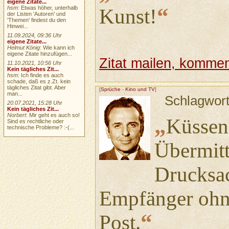
eigene Zitate...
“
hsm
: Etwas höher, unterhalb
Kunst!
der Listen 'Autoren' und
'Themen' findest du den
Hinwei...
11.09.2024, 09:36 Uhr
eigene Zitate...
Helmut König
: Wie kann ich
eigene Zitate hinzufügen...
Zitat mailen, komment
11.10.2021, 10:56 Uhr
Kein tägliches Zit...
hsm
: Ich finde es auch
schade, daß es z.Zt. kein
tägliches Zitat gibt. Aber
[
Sprüche
-
Kino und TV
]
man...
Schlagwor
20.07.2021, 15:28 Uhr
Kein tägliches Zit...
Norbert
: Mir geht es auch so!
„
Küssen,
Sind es rechtliche oder
technische Probleme? :-(...
Übermitt
Drucksa
Empfänger ohn
“
Post.