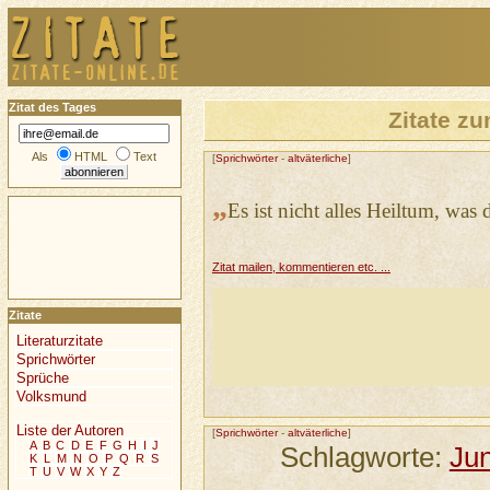
Zitat des Tages
Zitate 
Als
HTML
Text
[
Sprichwörter
-
altväterliche
]
„
Es ist nicht alles Heiltum, was
Zitat mailen, kommentieren etc. ...
Zitate
Literaturzitate
Sprichwörter
Sprüche
Volksmund
Liste der Autoren
[
Sprichwörter
-
altväterliche
]
A
B
C
D
E
F
G
H
I
J
Schlagworte:
Jun
K
L
M
N
O
P
Q
R
S
T
U
V
W
X
Y
Z