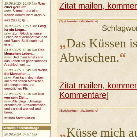
Zitat mailen, komment
19.09.2025, 16:09 Uhr
Was
einer gern ißt...
hsm
:
Stimmt - und eine
Kalorie kommt nicht allein.☕
&#1 29360; 🙃...
[
Sprichwörter
-
altväterliche
]
Schlagwo
18.09.2025, 11:50 Uhr
Ewig
ist ein lange...
hsm
:
Zum Glück ist unser
Leben nicht dehnbar wie Zeit
„
Das Küssen is
und Raum. Stellt euch mal
eine...
04.09.2025, 10:46 Uhr
Des
“
Abwischen.
Menschen Leben...
hsm
:
Und manchmal kann
das Leben ein ganz schönes
Arschloch sein....
22.08.2025, 13:49 Uhr
Wenn
die Menschen ...
hsm
:
Man kann doch aber
auch mit netten Menschen
Zitat mailen, komment
ein entspanntes und
gemütliches Pla...
Kommentare
]
22.08.2025, 09:30 Uhr
Nur
wer sein Ziel ...
hsm
:
Allerdings: Umwege
erhöhen die Ortskenntnisse -
und sie sind wertvoll und
[
Sprichwörter
-
altväterliche
]
bereic...
weitere Kommentare ...
„
Küsse mich au
Aktuelle Forenbeiträge
20.09.2024, 07:07 Uhr