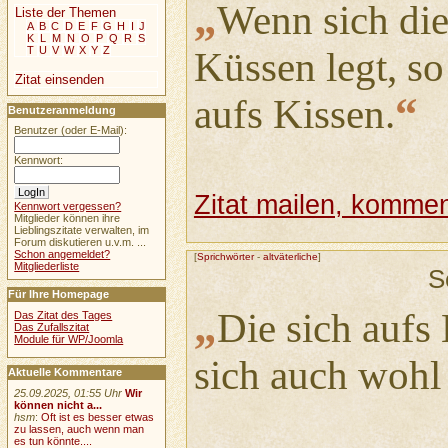
„
Wenn sich die
Liste der Themen
A
B
C
D
E
F
G
H
I
J
K
L
M
N
O
P
Q
R
S
T
U
V
W
X
Y
Z
Küssen legt, so
Zitat einsenden
“
aufs Kissen.
Benutzeranmeldung
Benutzer (oder E-Mail):
Kennwort:
Zitat mailen, komment
Kennwort vergessen?
Mitglieder können ihre
Lieblingszitate verwalten, im
Forum diskutieren u.v.m. ...
Schon angemeldet?
[
Sprichwörter
-
altväterliche
]
Mitgliederliste
S
Für Ihre Homepage
„
Die sich aufs 
Das Zitat des Tages
Das Zufallszitat
Module für WP/Joomla
sich auch wohl
Aktuelle Kommentare
25.09.2025, 01:55 Uhr
Wir
können nicht a...
hsm
:
Oft ist es besser etwas
zu lassen, auch wenn man
es tun könnte....