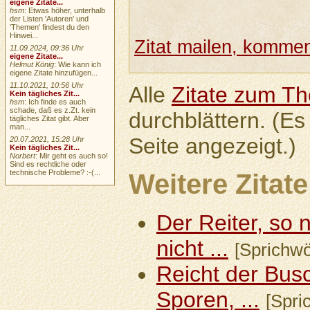
eigene Zitate...
hsm
: Etwas höher, unterhalb
der Listen 'Autoren' und
'Themen' findest du den
Hinwei...
Zitat mailen, komment
11.09.2024, 09:36 Uhr
eigene Zitate...
Helmut König
: Wie kann ich
eigene Zitate hinzufügen...
11.10.2021, 10:56 Uhr
Alle
Zitate zum T
Kein tägliches Zit...
hsm
: Ich finde es auch
schade, daß es z.Zt. kein
durchblättern. (Es
tägliches Zitat gibt. Aber
man...
Seite angezeigt.)
20.07.2021, 15:28 Uhr
Kein tägliches Zit...
Norbert
: Mir geht es auch so!
Sind es rechtliche oder
technische Probleme? :-(...
Weitere Zitate
Der Reiter, so n
nicht ...
[Sprichwör
Reicht der Bus
Sporen, ...
[Spri