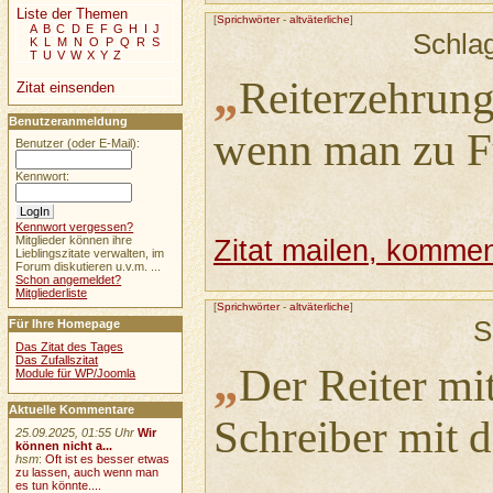
Liste der Themen
[
Sprichwörter
-
altväterliche
]
A
B
C
D
E
F
G
H
I
J
Schla
K
L
M
N
O
P
Q
R
S
T
U
V
W
X
Y
Z
„
Reiterzehrung
Zitat einsenden
Benutzeranmeldung
wenn man zu F
Benutzer (oder E-Mail):
Kennwort:
Kennwort vergessen?
Mitglieder können ihre
Zitat mailen, komment
Lieblingszitate verwalten, im
Forum diskutieren u.v.m. ...
Schon angemeldet?
Mitgliederliste
[
Sprichwörter
-
altväterliche
]
S
Für Ihre Homepage
Das Zitat des Tages
Das Zufallszitat
„
Der Reiter mi
Module für WP/Joomla
Aktuelle Kommentare
Schreiber mit d
25.09.2025, 01:55 Uhr
Wir
können nicht a...
hsm
:
Oft ist es besser etwas
zu lassen, auch wenn man
es tun könnte....