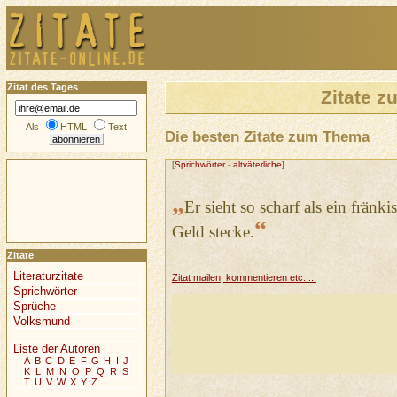
Zitat des Tages
Zitate 
Als
HTML
Text
Die besten Zitate zum Thema
[
Sprichwörter
-
altväterliche
]
„
Er sieht so scharf als ein fränk
“
Geld stecke.
Zitate
Literaturzitate
Zitat mailen, kommentieren etc. ...
Sprichwörter
Sprüche
Volksmund
Liste der Autoren
A
B
C
D
E
F
G
H
I
J
K
L
M
N
O
P
Q
R
S
T
U
V
W
X
Y
Z