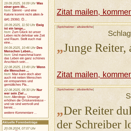
19.09.2025, 16:09 Uhr
Was
einer gern ißt...
Zitat mailen, komment
hsm
:
Stimmt - und eine
Kalorie kommt nicht allein.☕
&#1 29360; 🙃...
18.09.2025, 11:50 Uhr
Ewig
[
Sprichwörter
-
altväterliche
]
ist ein lange...
Schlag
hsm
:
Zum Glück ist unser
Leben nicht dehnbar wie Zeit
und Raum. Stellt euch mal
„
eine...
Junge Reiter, a
04.09.2025, 10:46 Uhr
Des
Menschen Leben...
hsm
:
Und manchmal kann
das Leben ein ganz schönes
Arschloch sein....
22.08.2025, 13:49 Uhr
Wenn
die Menschen ...
Zitat mailen, komment
hsm
:
Man kann doch aber
auch mit netten Menschen
ein entspanntes und
gemütliches Pla...
[
Sprichwörter
-
altväterliche
]
22.08.2025, 09:30 Uhr
Nur
wer sein Ziel ...
S
hsm
:
Allerdings: Umwege
erhöhen die Ortskenntnisse -
und sie sind wertvoll und
„
Der Reiter du
bereic...
weitere Kommentare ...
der Schreiber l
Aktuelle Forenbeiträge
20.09.2024, 07:07 Uhr