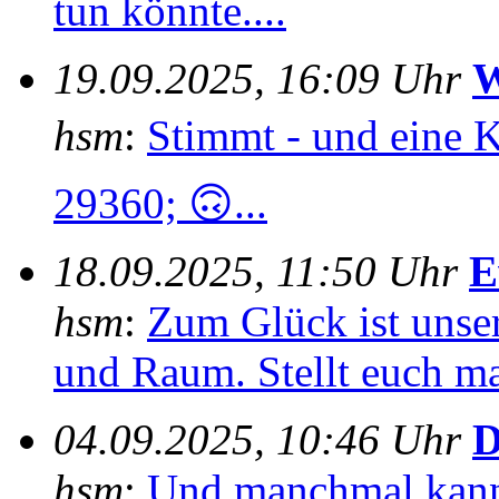
tun könnte....
19.09.2025, 16:09 Uhr
W
hsm
:
Stimmt - und eine 
29360; 🙃...
18.09.2025, 11:50 Uhr
E
hsm
:
Zum Glück ist unser
und Raum. Stellt euch mal
04.09.2025, 10:46 Uhr
D
hsm
:
Und manchmal kann