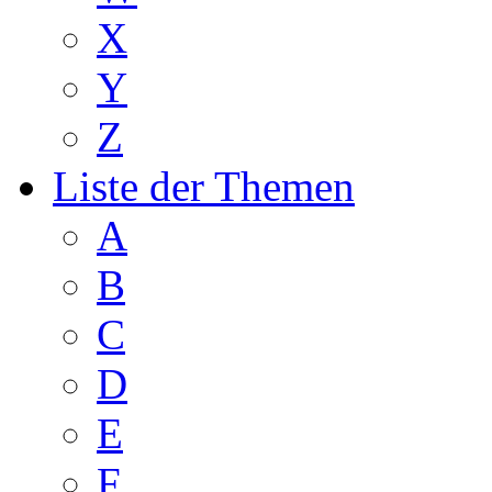
X
Y
Z
Liste der Themen
A
B
C
D
E
F