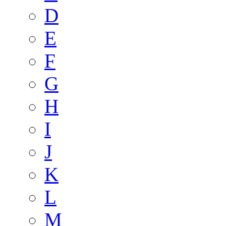
D
E
F
G
H
I
J
K
L
M