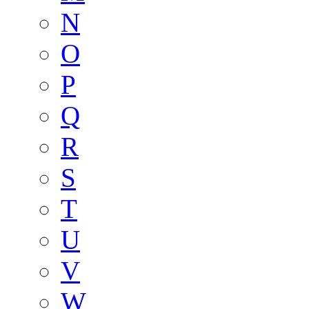
N
O
P
Q
R
S
T
U
V
W