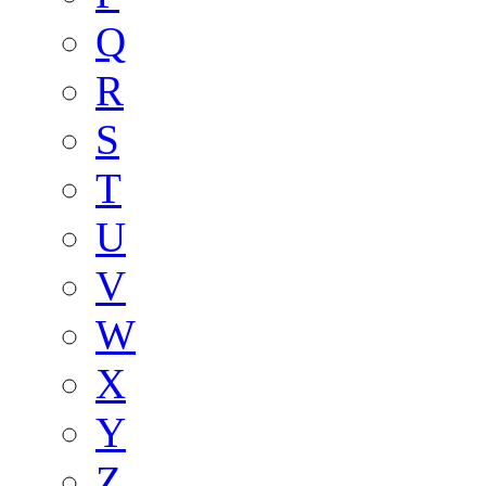
Q
R
S
T
U
V
W
X
Y
Z