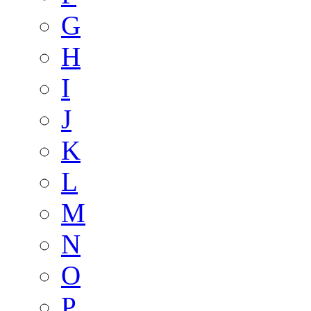
G
H
I
J
K
L
M
N
O
P