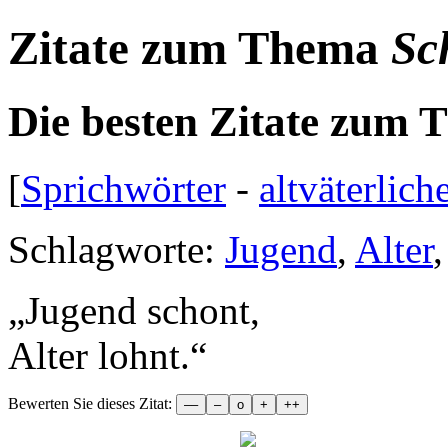
Zitate zum Thema
Sc
Die besten Zitate zum
[
Sprichwörter
-
altväterlich
Schlagworte:
Jugend
,
Alter
„
Jugend schont,
Alter lohnt.
“
Bewerten Sie dieses Zitat: