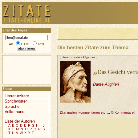
Zitat des Tages
Als
HTML
Text
Die besten Zitate zum Thema
[
Literaturzitate
-
Allgemein
]
„
Das Gesicht verr
Dante Alighieri
Zitate
Literaturzitate
Sprichwörter
Sprüche
Volksmund
Zitat mailen, kommentieren etc. ...
[3
Kommentare
]
Liste der Autoren
A
B
C
D
E
F
G
H
I
J
K
L
M
N
O
P
Q
R
S
T
U
V
W
X
Y
Z