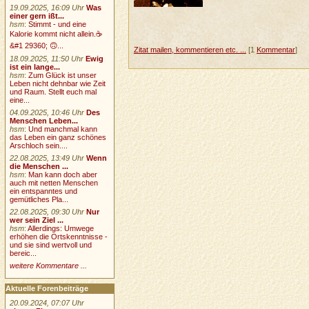
19.09.2025, 16:09 Uhr
Was
einer gern ißt...
hsm
:
Stimmt - und eine
Kalorie kommt nicht allein.☕
&#1 29360; 🙃...
Zitat mailen, kommentieren etc. ...
[1
Kommentar
]
18.09.2025, 11:50 Uhr
Ewig
ist ein lange...
hsm
:
Zum Glück ist unser
Leben nicht dehnbar wie Zeit
und Raum. Stellt euch mal
eine...
04.09.2025, 10:46 Uhr
Des
Menschen Leben...
hsm
:
Und manchmal kann
das Leben ein ganz schönes
Arschloch sein....
22.08.2025, 13:49 Uhr
Wenn
die Menschen ...
hsm
:
Man kann doch aber
auch mit netten Menschen
ein entspanntes und
gemütliches Pla...
22.08.2025, 09:30 Uhr
Nur
wer sein Ziel ...
hsm
:
Allerdings: Umwege
erhöhen die Ortskenntnisse -
und sie sind wertvoll und
bereic...
weitere Kommentare ...
Aktuelle Forenbeiträge
20.09.2024, 07:07 Uhr