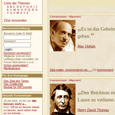
Liste der Themen
A
B
C
D
E
F
G
H
I
J
K
L
M
N
O
P
Q
R
S
T
U
V
W
X
Y
Z
[
Literaturzitate
-
Allgemein
]
Zitat einsenden
„
Es ist das Gehei
Benutzeranmeldung
“
Benutzer (oder E-Mail):
geben.
Kennwort:
Max Ophüls
Kennwort vergessen?
Mitglieder können ihre
Lieblingszitate verwalten, im
Forum diskutieren u.v.m. ...
Schon angemeldet?
Mitgliederliste
Zitat mailen, kommentieren etc. ...
[10
Kommentare
]
Für Ihre Homepage
[
Literaturzitate
-
Allgemein
]
Das Zitat des Tages
Das Zufallszitat
Module für WP/Joomla
„
Den Reichtum ein
Aktuelle Kommentare
Laune zu verlieren
25.09.2025, 01:55 Uhr
Wir
können nicht a...
hsm
:
Oft ist es besser etwas
Henry David Thoreau
zu lassen, auch wenn man
es tun könnte....