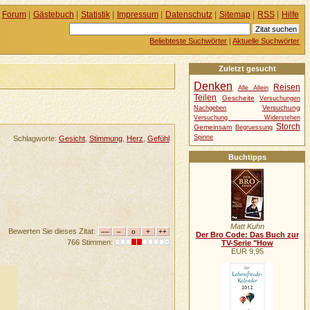
Forum
|
Gästebuch
|
Statistik
|
Impressum
|
Datenschutz
|
Sitemap
|
RSS
|
Hilfe
Beliebteste Suchwörter
|
Aktuelle Suchwörter
Zuletzt gesucht
Denken
Reisen
Alle Allein
Teilen
Gescheite
Versuchungen
Versuchung
Nachgeben
Versuchung Widerstehen
Storch
Gemeinsam
Begruessung
Spinne
Schlagworte:
Gesicht
,
Stimmung
,
Herz
,
Gefühl
Buchtipps
Matt Kuhn
Bewerten Sie dieses Zitat:
Der Bro Code: Das Buch zur
766 Stimmen:
TV-Serie "How
EUR 9,95