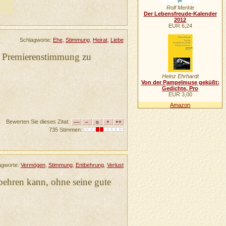
Rolf Merkle
Der Lebensfreude-Kalender
2012
EUR 6,24
Schlagworte:
Ehe
,
Stimmung
,
Heirat
,
Liebe
er Premierenstimmung zu
Heinz Ehrhardt
Von der Pampelmuse geküßt:
Gedichte, Pro
EUR 3,00
Amazon
Bewerten Sie dieses Zitat:
735 Stimmen:
agworte:
Vermögen
,
Stimmung
,
Entbehrung
,
Verlust
ehren kann, ohne seine gute