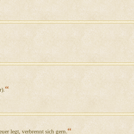
“
r).
“
uer legt, verbrennt sich gern.