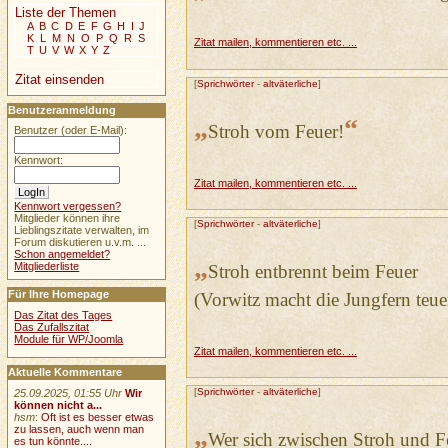
Liste der Themen
A
B
C
D
E
F
G
H
I
J
K
L
M
N
O
P
Q
R
S
Zitat mailen, kommentieren etc. ...
T
U
V
W
X
Y
Z
Zitat einsenden
[
Sprichwörter
-
altväterliche
]
Benutzeranmeldung
„
“
Stroh vom Feuer!
Benutzer (oder E-Mail):
Kennwort:
Zitat mailen, kommentieren etc. ...
Kennwort vergessen?
Mitglieder können ihre
[
Sprichwörter
-
altväterliche
]
Lieblingszitate verwalten, im
Forum diskutieren u.v.m. ...
Schon angemeldet?
„
Mitgliederliste
Stroh entbrennt beim Feuer
Für Ihre Homepage
(Vorwitz macht die Jungfern teue
Das Zitat des Tages
Das Zufallszitat
Module für WP/Joomla
Zitat mailen, kommentieren etc. ...
Aktuelle Kommentare
[
Sprichwörter
-
altväterliche
]
25.09.2025, 01:55 Uhr
Wir
können nicht a...
hsm
:
Oft ist es besser etwas
„
zu lassen, auch wenn man
Wer sich zwischen Stroh und Fe
es tun könnte....