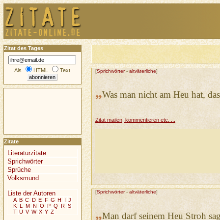
Zitat des Tages
Als
HTML
Text
[
Sprichwörter
-
altväterliche
]
„
Was man nicht am Heu hat, das
Zitat mailen, kommentieren etc. ...
Zitate
Literaturzitate
Sprichwörter
Sprüche
Volksmund
[
Sprichwörter
-
altväterliche
]
Liste der Autoren
A
B
C
D
E
F
G
H
I
J
K
L
M
N
O
P
Q
R
S
„
T
U
V
W
X
Y
Z
Man darf seinem Heu Stroh sa