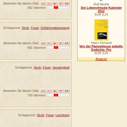
Bewerten Sie dieses Zitat:
Rolf Merkle
Der Lebensfreude-Kalender
692 Stimmen:
2012
EUR 6,24
Schlagworte:
Stroh
,
Feuer
,
Gefahrenabwendung
Heinz Ehrhardt
Bewerten Sie dieses Zitat:
Von der Pampelmuse geküßt:
691 Stimmen:
Gedichte, Pro
EUR 3,00
Amazon
Schlagworte:
Stroh
,
Feuer
,
Vorwitzigkeit
Bewerten Sie dieses Zitat:
700 Stimmen:
Schlagworte:
Stroh
,
Feuer
,
Leichtsinn