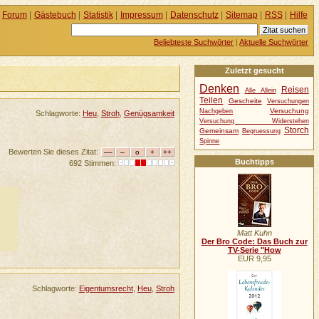
Forum
|
Gästebuch
|
Statistik
|
Impressum
|
Datenschutz
|
Sitemap
|
RSS
|
Hilfe
Beliebteste Suchwörter
|
Aktuelle Suchwörter
Zuletzt gesucht
Denken
Reisen
Alle Allein
Teilen
Gescheite
Versuchungen
Versuchung
Nachgeben
Schlagworte:
Heu
,
Stroh
,
Genügsamkeit
Versuchung Widerstehen
Storch
Gemeinsam
Begruessung
Spinne
Bewerten Sie dieses Zitat:
Buchtipps
692 Stimmen:
Matt Kuhn
Der Bro Code: Das Buch zur
TV-Serie "How
EUR 9,95
Schlagworte:
Eigentumsrecht
,
Heu
,
Stroh