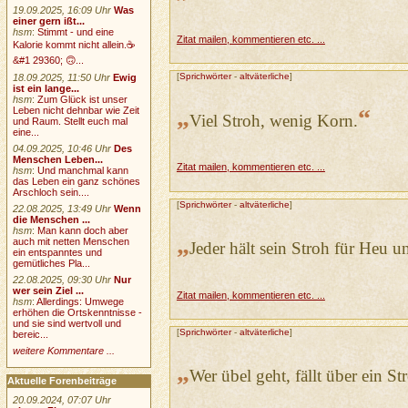
19.09.2025, 16:09 Uhr
Was
einer gern ißt...
hsm
:
Stimmt - und eine
Zitat mailen, kommentieren etc. ...
Kalorie kommt nicht allein.☕
&#1 29360; 🙃...
[
Sprichwörter
-
altväterliche
]
18.09.2025, 11:50 Uhr
Ewig
ist ein lange...
hsm
:
Zum Glück ist unser
„
“
Leben nicht dehnbar wie Zeit
Viel Stroh, wenig Korn.
und Raum. Stellt euch mal
eine...
04.09.2025, 10:46 Uhr
Des
Menschen Leben...
Zitat mailen, kommentieren etc. ...
hsm
:
Und manchmal kann
das Leben ein ganz schönes
Arschloch sein....
[
Sprichwörter
-
altväterliche
]
22.08.2025, 13:49 Uhr
Wenn
die Menschen ...
hsm
:
Man kann doch aber
„
auch mit netten Menschen
Jeder hält sein Stroh für Heu u
ein entspanntes und
gemütliches Pla...
22.08.2025, 09:30 Uhr
Nur
wer sein Ziel ...
Zitat mailen, kommentieren etc. ...
hsm
:
Allerdings: Umwege
erhöhen die Ortskenntnisse -
und sie sind wertvoll und
[
Sprichwörter
-
altväterliche
]
bereic...
weitere Kommentare ...
„
Wer übel geht, fällt über ein St
Aktuelle Forenbeiträge
20.09.2024, 07:07 Uhr