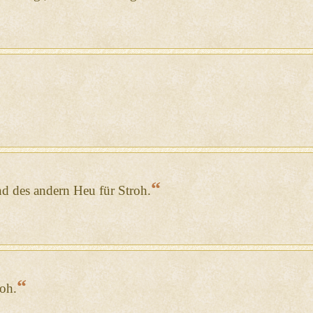
“
nd des andern Heu für Stroh.
“
roh.