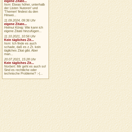
eigene Zitate...
hsm
: Etwas höher, unterhalb
der Listen 'Autoren' und
'Themen' findest du den
Hinwei...
11.09.2024, 09:36 Uhr
eigene Zitate...
Helmut König
: Wie kann ich
eigene Zitate hinzufügen...
11.10.2021, 10:56 Uhr
Kein tägliches Zit...
hsm
: Ich finde es auch
schade, daß es z.Zt. kein
tägliches Zitat gibt. Aber
man...
20.07.2021, 15:28 Uhr
Kein tägliches Zit...
Norbert
: Mir geht es auch so!
Sind es rechtliche oder
technische Probleme? :-(...