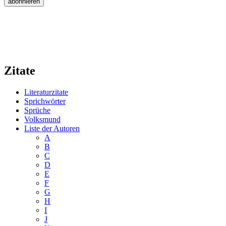
Zitate
Literaturzitate
Sprichwörter
Sprüche
Volksmund
Liste der Autoren
A
B
C
D
E
F
G
H
I
J