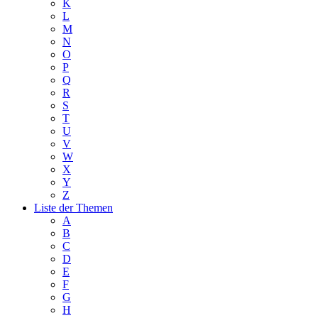
K
L
M
N
O
P
Q
R
S
T
U
V
W
X
Y
Z
Liste der Themen
A
B
C
D
E
F
G
H