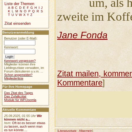
um, als 
Liste der Themen
A
B
C
D
E
F
G
H
I
J
K
L
M
N
O
P
Q
R
S
zweite im Koff
T
U
V
W
X
Y
Z
Zitat einsenden
Jane Fonda
Benutzeranmeldung
Benutzer (oder E-Mail):
Kennwort:
Kennwort vergessen?
Mitglieder können ihre
Lieblingszitate verwalten, im
Zitat mailen, komment
Forum diskutieren u.v.m. ...
Schon angemeldet?
Mitgliederliste
Kommentare
]
Für Ihre Homepage
Das Zitat des Tages
Das Zufallszitat
Module für WP/Joomla
Aktuelle Kommentare
25.09.2025, 01:55 Uhr
Wir
können nicht a...
hsm
:
Oft ist es besser etwas
zu lassen, auch wenn man
es tun könnte....
[
Literaturzitate
-
Allgemein
]