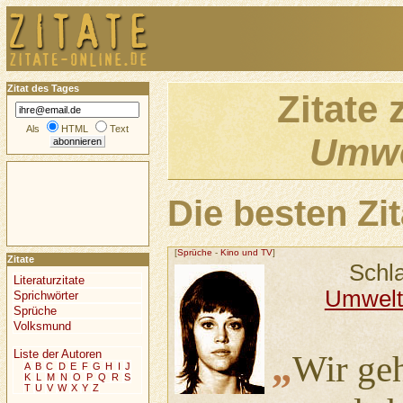
Zitat des Tages
Zitate
Als
HTML
Text
Umwe
Die besten Z
[
Sprüche
-
Kino und TV
]
Zitate
Schl
Literaturzitate
Umwelt
Sprichwörter
Sprüche
Volksmund
„
Liste der Autoren
Wir geh
A
B
C
D
E
F
G
H
I
J
K
L
M
N
O
P
Q
R
S
T
U
V
W
X
Y
Z