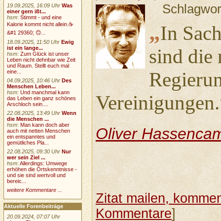
Schlagwor
19.09.2025, 16:09 Uhr
Was
einer gern ißt...
hsm
:
Stimmt - und eine
„
Kalorie kommt nicht allein.☕
In Sac
&#1 29360; 🙃...
18.09.2025, 11:50 Uhr
Ewig
ist ein lange...
sind die
hsm
:
Zum Glück ist unser
Leben nicht dehnbar wie Zeit
und Raum. Stellt euch mal
eine...
Regierun
04.09.2025, 10:46 Uhr
Des
Menschen Leben...
hsm
:
Und manchmal kann
Vereinigungen.
das Leben ein ganz schönes
Arschloch sein....
22.08.2025, 13:49 Uhr
Wenn
die Menschen ...
hsm
:
Man kann doch aber
Oliver Hassenca
auch mit netten Menschen
ein entspanntes und
gemütliches Pla...
22.08.2025, 09:30 Uhr
Nur
wer sein Ziel ...
hsm
:
Allerdings: Umwege
erhöhen die Ortskenntnisse -
und sie sind wertvoll und
bereic...
weitere Kommentare ...
Zitat mailen, komment
Aktuelle Forenbeiträge
Kommentare
]
20.09.2024, 07:07 Uhr