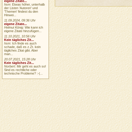
eigene Zitate...
hsm
: Etwas höher, unterhalb
der Listen 'Autoren' und
'Themen' findest du den
Hinwei...
11.09.2024, 09:36 Uhr
eigene Zitate...
Helmut König
: Wie kann ich
eigene Zitate hinzufügen...
11.10.2021, 10:56 Uhr
Kein tägliches Zit...
hsm
: Ich finde es auch
schade, daß es z.Zt. kein
tägliches Zitat gibt. Aber
man...
20.07.2021, 15:28 Uhr
Kein tägliches Zit...
Norbert
: Mir geht es auch so!
Sind es rechtliche oder
technische Probleme? :-(...