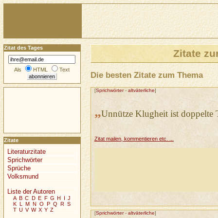
Zitat des Tages
Zitate 
Als
HTML
Text
Die besten Zitate zum Thema
[
Sprichwörter
-
altväterliche
]
„
Unnütze Klugheit ist doppelte 
Zitat mailen, kommentieren etc. ...
Zitate
Literaturzitate
Sprichwörter
Sprüche
Volksmund
Liste der Autoren
A
B
C
D
E
F
G
H
I
J
K
L
M
N
O
P
Q
R
S
T
U
V
W
X
Y
Z
[
Sprichwörter
-
altväterliche
]