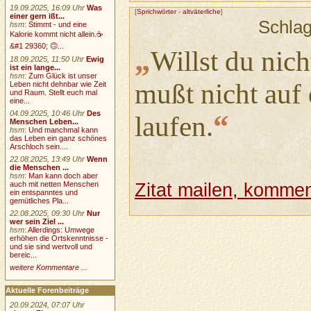
19.09.2025, 16:09 Uhr
Was
[
Sprichwörter
-
altväterliche
]
einer gern ißt...
Schla
hsm
:
Stimmt - und eine
Kalorie kommt nicht allein.☕
&#1 29360; 🙃...
„
Willst du nic
18.09.2025, 11:50 Uhr
Ewig
ist ein lange...
hsm
:
Zum Glück ist unser
mußt nicht auf
Leben nicht dehnbar wie Zeit
und Raum. Stellt euch mal
eine...
“
04.09.2025, 10:46 Uhr
Des
laufen.
Menschen Leben...
hsm
:
Und manchmal kann
das Leben ein ganz schönes
Arschloch sein....
22.08.2025, 13:49 Uhr
Wenn
die Menschen ...
hsm
:
Man kann doch aber
auch mit netten Menschen
Zitat mailen, komment
ein entspanntes und
gemütliches Pla...
22.08.2025, 09:30 Uhr
Nur
wer sein Ziel ...
hsm
:
Allerdings: Umwege
erhöhen die Ortskenntnisse -
und sie sind wertvoll und
bereic...
weitere Kommentare ...
Aktuelle Forenbeiträge
20.09.2024, 07:07 Uhr