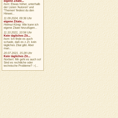
eigene Zitate...
hsm
: Etwas höher, unterhalb
der Listen 'Autoren' und
'Themen' findest du den
Hinwei...
11.09.2024, 09:36 Uhr
eigene Zitate...
Helmut König
: Wie kann ich
eigene Zitate hinzufügen...
11.10.2021, 10:56 Uhr
Kein tägliches Zit...
hsm
: Ich finde es auch
schade, daß es z.Zt. kein
tägliches Zitat gibt. Aber
man...
20.07.2021, 15:28 Uhr
Kein tägliches Zit...
Norbert
: Mir geht es auch so!
Sind es rechtliche oder
technische Probleme? :-(...