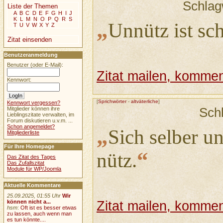
Schlag
Liste der Themen
A
B
C
D
E
F
G
H
I
J
K
L
M
N
O
P
Q
R
S
„
Unnütz ist sch
T
U
V
W
X
Y
Z
Zitat einsenden
Benutzeranmeldung
Benutzer (oder E-Mail):
Zitat mailen, komment
Kennwort:
[
Sprichwörter
-
altväterliche
]
Kennwort vergessen?
Sch
Mitglieder können ihre
Lieblingszitate verwalten, im
Forum diskutieren u.v.m. ...
Schon angemeldet?
„
Sich selber u
Mitgliederliste
Für Ihre Homepage
“
nütz.
Das Zitat des Tages
Das Zufallszitat
Module für WP/Joomla
Aktuelle Kommentare
25.09.2025, 01:55 Uhr
Wir
Zitat mailen, komment
können nicht a...
hsm
:
Oft ist es besser etwas
zu lassen, auch wenn man
es tun könnte....