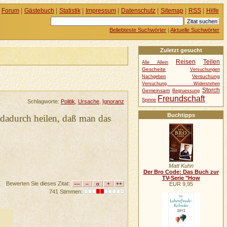
Forum
|
Gästebuch
|
Statistik
|
Impressum
|
Datenschutz
|
Sitemap
|
RSS
|
Hilfe
Beliebteste Suchwörter
|
Aktuelle Suchwörter
Zuletzt gesucht
Reisen
Teilen
Alle Allein
Gescheite
Versuchungen
Versuchung
Nachgeben
Versuchung Widerstehen
Storch
Gemeinsam
Begruessung
Freundschaft
Spinne
Schlagworte:
Politik
,
Ursache
,
Ignoranz
Buchtipps
t dadurch heilen, daß man das
Matt Kuhn
Der Bro Code: Das Buch zur
TV-Serie "How
Bewerten Sie dieses Zitat:
EUR 9,95
741 Stimmen: