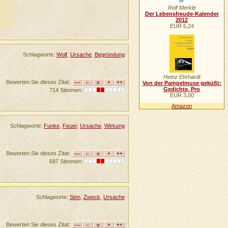
Rolf Merkle
Der Lebensfreude-Kalender
2012
EUR 6,24
Schlagworte:
Wolf
,
Ursache
,
Begründung
Heinz Ehrhardt
Bewerten Sie dieses Zitat:
Von der Pampelmuse geküßt:
Gedichte, Pro
714 Stimmen:
EUR 3,00
Amazon
Schlagworte:
Funke
,
Feuer
,
Ursache
,
Wirkung
Bewerten Sie dieses Zitat:
697 Stimmen:
Schlagworte:
Sinn
,
Zweck
,
Ursache
Bewerten Sie dieses Zitat: