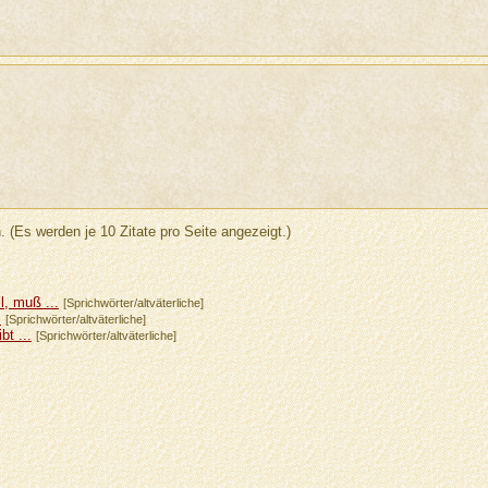
. (Es werden je 10 Zitate pro Seite angezeigt.)
, muß ...
[Sprichwörter/altväterliche]
.
[Sprichwörter/altväterliche]
bt ...
[Sprichwörter/altväterliche]