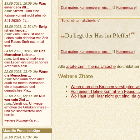
19.09.2025, 16:09 Uhr
Was
einer gern ißt...
Zitat mailen, kommentieren etc. ...
[2
Kommentare
]
hsm
:
Stimmt - und eine
Kalorie kommt nicht allein.☕
[
Sprichwörter
-
altväterliche
]
&#1 29360; 🙃...
18.09.2025, 11:50 Uhr
Ewig
ist ein lange...
„
“
Da liegt der Has im Pfeffer!
hsm
:
Zum Glück ist unser
Leben nicht dehnbar wie Zeit
und Raum. Stellt euch mal
eine...
04.09.2025, 10:46 Uhr
Des
Zitat mailen, kommentieren etc. ...
[1
Kommentar
]
Menschen Leben...
hsm
:
Und manchmal kann
das Leben ein ganz schönes
Arschloch sein....
Alle
Zitate zum Thema Ursache
durchblättern
22.08.2025, 13:49 Uhr
Wenn
Weitere Zitate
die Menschen ...
hsm
:
Man kann doch aber
auch mit netten Menschen
Wenn man den Brunnen verstopfen will
ein entspanntes und
gemütliches Pla...
Von einem Halme kommt ein Feuer. ..
Wo Haut und Haar nicht gut sind, da gi
22.08.2025, 09:30 Uhr
Nur
wer sein Ziel ...
hsm
:
Allerdings: Umwege
erhöhen die Ortskenntnisse -
und sie sind wertvoll und
bereic...
weitere Kommentare ...
Aktuelle Forenbeiträge
20.09.2024, 07:07 Uhr