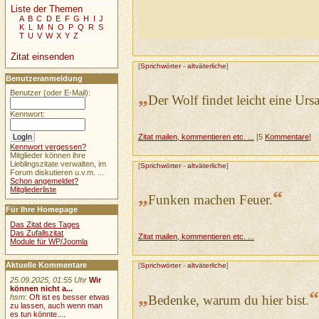
Liste der Themen
A
B
C
D
E
F
G
H
I
J
K
L
M
N
O
P
Q
R
S
T
U
V
W
X
Y
Z
Zitat einsenden
[
Sprichwörter
-
altväterliche
]
Benutzeranmeldung
„
Benutzer (oder E-Mail):
Der Wolf findet leicht eine Urs
Kennwort:
Zitat mailen, kommentieren etc. ...
[5
Kommentare
]
Kennwort vergessen?
Mitglieder können ihre
Lieblingszitate verwalten, im
[
Sprichwörter
-
altväterliche
]
Forum diskutieren u.v.m. ...
Schon angemeldet?
Mitgliederliste
„
“
Funken machen Feuer.
Für Ihre Homepage
Das Zitat des Tages
Das Zufallszitat
Zitat mailen, kommentieren etc. ...
Module für WP/Joomla
Aktuelle Kommentare
[
Sprichwörter
-
altväterliche
]
25.09.2025, 01:55 Uhr
Wir
können nicht a...
„
“
Bedenke, warum du hier bist.
hsm
:
Oft ist es besser etwas
zu lassen, auch wenn man
es tun könnte....