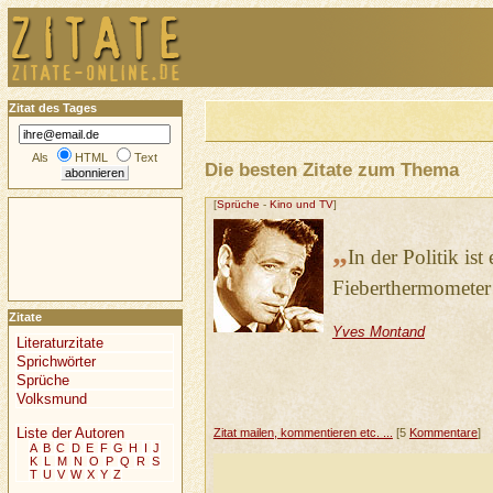
Zitat des Tages
Als
HTML
Text
Die besten Zitate zum Thema
[
Sprüche
-
Kino und TV
]
„
In der Politik is
Fieberthermometer 
Zitate
Yves Montand
Literaturzitate
Sprichwörter
Sprüche
Volksmund
Liste der Autoren
Zitat mailen, kommentieren etc. ...
[5
Kommentare
]
A
B
C
D
E
F
G
H
I
J
K
L
M
N
O
P
Q
R
S
T
U
V
W
X
Y
Z