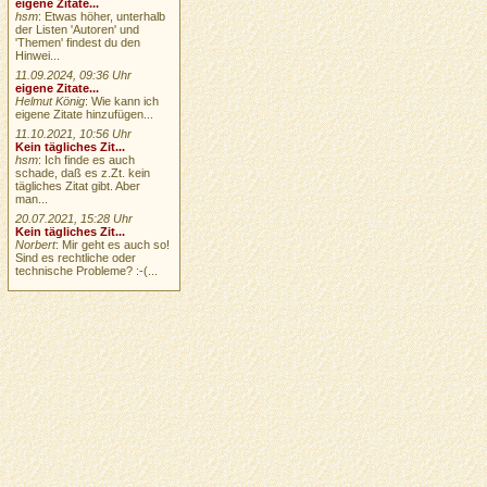
eigene Zitate...
hsm
: Etwas höher, unterhalb
der Listen 'Autoren' und
'Themen' findest du den
Hinwei...
11.09.2024, 09:36 Uhr
eigene Zitate...
Helmut König
: Wie kann ich
eigene Zitate hinzufügen...
11.10.2021, 10:56 Uhr
Kein tägliches Zit...
hsm
: Ich finde es auch
schade, daß es z.Zt. kein
tägliches Zitat gibt. Aber
man...
20.07.2021, 15:28 Uhr
Kein tägliches Zit...
Norbert
: Mir geht es auch so!
Sind es rechtliche oder
technische Probleme? :-(...