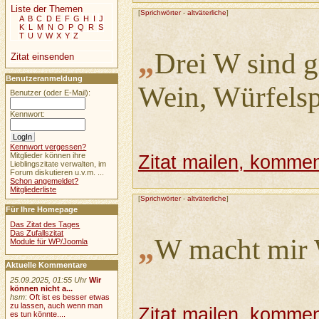
Liste der Themen
[
Sprichwörter
-
altväterliche
]
A
B
C
D
E
F
G
H
I
J
K
L
M
N
O
P
Q
R
S
T
U
V
W
X
Y
Z
„
Drei W sind g
Zitat einsenden
Benutzeranmeldung
Wein, Würfelsp
Benutzer (oder E-Mail):
Kennwort:
Kennwort vergessen?
Mitglieder können ihre
Zitat mailen, komment
Lieblingszitate verwalten, im
Forum diskutieren u.v.m. ...
Schon angemeldet?
Mitgliederliste
[
Sprichwörter
-
altväterliche
]
Für Ihre Homepage
Das Zitat des Tages
Das Zufallszitat
„
W macht mir
Module für WP/Joomla
Aktuelle Kommentare
25.09.2025, 01:55 Uhr
Wir
können nicht a...
hsm
:
Oft ist es besser etwas
zu lassen, auch wenn man
Zitat mailen, komment
es tun könnte....