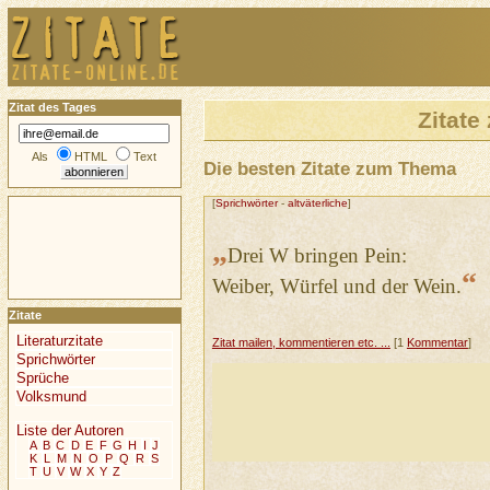
Zitat des Tages
Zitat
Als
HTML
Text
Die besten Zitate zum Thema
[
Sprichwörter
-
altväterliche
]
„
Drei W bringen Pein:
“
Weiber, Würfel und der Wein.
Zitate
Literaturzitate
Zitat mailen, kommentieren etc. ...
[1
Kommentar
]
Sprichwörter
Sprüche
Volksmund
Liste der Autoren
A
B
C
D
E
F
G
H
I
J
K
L
M
N
O
P
Q
R
S
T
U
V
W
X
Y
Z