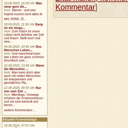
19.09.2025, 16:09 Uhr
Was
Kommentar
]
einer gern ißt...
hsm
:
Stimmt - und eine
Kalorie kommt nicht allein.☕
&#1 29360; 🙃...
18.09.2025, 11:50 Uhr
Ewig
ist ein lange...
hsm
:
Zum Glück ist unser
Leben nicht dehnbar wie Zeit
und Raum. Stellt euch mal
eine...
04.09.2025, 10:46 Uhr
Des
Menschen Leben...
hsm
:
Und manchmal kann
das Leben ein ganz schönes
Arschloch sein....
22.08.2025, 13:49 Uhr
Wenn
die Menschen ...
hsm
:
Man kann doch aber
auch mit netten Menschen
ein entspanntes und
gemütliches Pla...
22.08.2025, 09:30 Uhr
Nur
wer sein Ziel ...
hsm
:
Allerdings: Umwege
erhöhen die Ortskenntnisse -
und sie sind wertvoll und
bereic...
weitere Kommentare ...
Aktuelle Forenbeiträge
20.09.2024, 07:07 Uhr