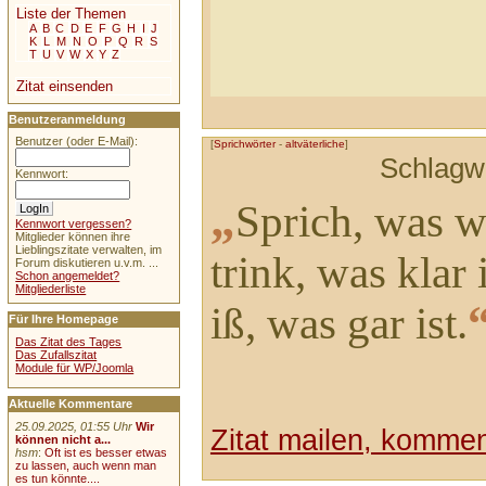
Liste der Themen
A
B
C
D
E
F
G
H
I
J
K
L
M
N
O
P
Q
R
S
T
U
V
W
X
Y
Z
Zitat einsenden
Benutzeranmeldung
Benutzer (oder E-Mail):
[
Sprichwörter
-
altväterliche
]
Schlagw
Kennwort:
„
Sprich, was wa
Kennwort vergessen?
Mitglieder können ihre
Lieblingszitate verwalten, im
trink, was klar i
Forum diskutieren u.v.m. ...
Schon angemeldet?
Mitgliederliste
iß, was gar ist.
Für Ihre Homepage
Das Zitat des Tages
Das Zufallszitat
Module für WP/Joomla
Aktuelle Kommentare
25.09.2025, 01:55 Uhr
Wir
Zitat mailen, komment
können nicht a...
hsm
:
Oft ist es besser etwas
zu lassen, auch wenn man
es tun könnte....