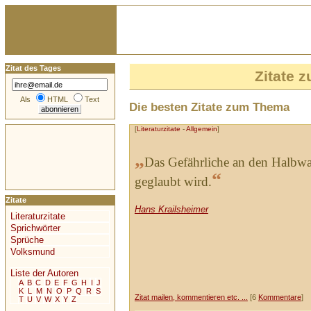
Zitat des Tages
Zitate
Als
HTML
Text
Die besten Zitate zum Thema
[
Literaturzitate
-
Allgemein
]
„
Das Gefährliche an den Halbwah
“
geglaubt wird.
Zitate
Hans Krailsheimer
Literaturzitate
Sprichwörter
Sprüche
Volksmund
Liste der Autoren
A
B
C
D
E
F
G
H
I
J
K
L
M
N
O
P
Q
R
S
Zitat mailen, kommentieren etc. ...
[6
Kommentare
]
T
U
V
W
X
Y
Z