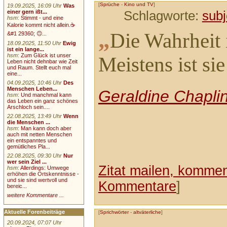
[
Sprüche
-
Kino und TV
]
19.09.2025, 16:09 Uhr
Was
einer gern ißt...
Schlagworte:
subj
hsm
:
Stimmt - und eine
Kalorie kommt nicht allein.☕
„
Die Wahrheit i
&#1 29360; 🙃...
18.09.2025, 11:50 Uhr
Ewig
ist ein lange...
hsm
:
Zum Glück ist unser
Meistens ist sie
Leben nicht dehnbar wie Zeit
und Raum. Stellt euch mal
eine...
04.09.2025, 10:46 Uhr
Des
Menschen Leben...
Geraldine Chapli
hsm
:
Und manchmal kann
das Leben ein ganz schönes
Arschloch sein....
22.08.2025, 13:49 Uhr
Wenn
die Menschen ...
hsm
:
Man kann doch aber
auch mit netten Menschen
ein entspanntes und
gemütliches Pla...
22.08.2025, 09:30 Uhr
Nur
wer sein Ziel ...
Zitat mailen, komment
hsm
:
Allerdings: Umwege
erhöhen die Ortskenntnisse -
und sie sind wertvoll und
Kommentare
]
bereic...
weitere Kommentare ...
Aktuelle Forenbeiträge
[
Sprichwörter
-
altväterliche
]
20.09.2024, 07:07 Uhr