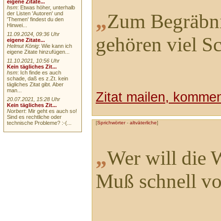
eigene Zitate...
hsm
: Etwas höher, unterhalb
„
Zum Begräbni
der Listen 'Autoren' und
'Themen' findest du den
Hinwei...
11.09.2024, 09:36 Uhr
gehören viel S
eigene Zitate...
Helmut König
: Wie kann ich
eigene Zitate hinzufügen...
11.10.2021, 10:56 Uhr
Kein tägliches Zit...
hsm
: Ich finde es auch
schade, daß es z.Zt. kein
tägliches Zitat gibt. Aber
man...
Zitat mailen, komment
20.07.2021, 15:28 Uhr
Kein tägliches Zit...
Norbert
: Mir geht es auch so!
Sind es rechtliche oder
[
Sprichwörter
-
altväterliche
]
technische Probleme? :-(...
„
Wer will die 
Muß schnell vo