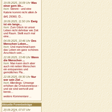
19.09.2025, 16:09 Uhr
Was
einer gern ißt...
hsm
:
Stimmt - und eine
Kalorie kommt nicht allein.☕
&#1 29360; 🙃...
18.09.2025, 11:50 Uhr
Ewig
ist ein lange...
hsm
:
Zum Glück ist unser
Leben nicht dehnbar wie Zeit
und Raum. Stellt euch mal
eine...
04.09.2025, 10:46 Uhr
Des
Menschen Leben...
hsm
:
Und manchmal kann
das Leben ein ganz schönes
Arschloch sein....
22.08.2025, 13:49 Uhr
Wenn
die Menschen ...
hsm
:
Man kann doch aber
auch mit netten Menschen
ein entspanntes und
gemütliches Pla...
22.08.2025, 09:30 Uhr
Nur
wer sein Ziel ...
hsm
:
Allerdings: Umwege
erhöhen die Ortskenntnisse -
und sie sind wertvoll und
bereic...
weitere Kommentare ...
Aktuelle Forenbeiträge
20.09.2024, 07:07 Uhr