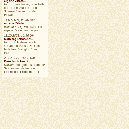
eigene Zitate...
hsm
: Etwas höher, unterhalb
der Listen 'Autoren' und
'Themen' findest du den
Hinwei...
11.09.2024, 09:36 Uhr
eigene Zitate...
Helmut König
: Wie kann ich
eigene Zitate hinzufügen...
11.10.2021, 10:56 Uhr
Kein tägliches Zit...
hsm
: Ich finde es auch
schade, daß es z.Zt. kein
tägliches Zitat gibt. Aber
man...
20.07.2021, 15:28 Uhr
Kein tägliches Zit...
Norbert
: Mir geht es auch so!
Sind es rechtliche oder
technische Probleme? :-(...