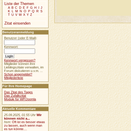
Liste der Themen
A
B
C
D
E
F
G
H
I
J
K
L
M
N
O
P
Q
R
S
T
U
V
W
X
Y
Z
Zitat einsenden
Benutzeranmeldung
Benutzer (oder E-Mail):
Kennwort:
Kennwort vergessen?
Mitglieder können ihre
Lieblingszitate verwalten, im
Forum diskutieren u.v.m. ...
Schon angemeldet?
Mitgliederliste
Für Ihre Homepage
Das Zitat des Tages
Das Zufallszitat
Module für WP/Joomla
Aktuelle Kommentare
25.09.2025, 01:55 Uhr
Wir
können nicht a...
hsm
:
Oft ist es besser etwas
zu lassen, auch wenn man
es tun könnte....