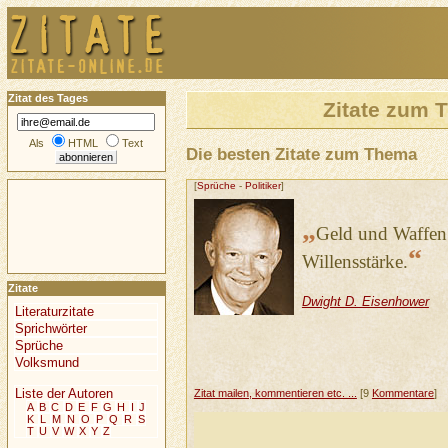
Zitat des Tages
Zitate zum
Als
HTML
Text
Die besten Zitate zum Thema
[
Sprüche
-
Politiker
]
„
Geld und Waffen 
“
Willensstärke.
Zitate
Dwight D. Eisenhower
Literaturzitate
Sprichwörter
Sprüche
Volksmund
Liste der Autoren
Zitat mailen, kommentieren etc. ...
[9
Kommentare
]
A
B
C
D
E
F
G
H
I
J
K
L
M
N
O
P
Q
R
S
T
U
V
W
X
Y
Z