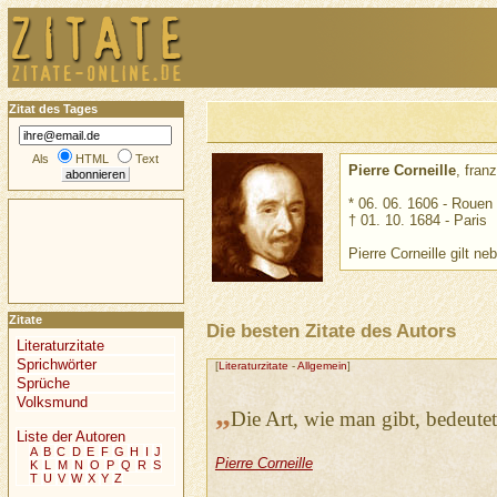
Zitat des Tages
Als
HTML
Text
Pierre Corneille
, fran
* 06. 06. 1606 - Rouen
† 01. 10. 1684 - Paris
Pierre Corneille gilt 
Zitate
Die besten Zitate des Autors
Literaturzitate
Sprichwörter
[
Literaturzitate
-
Allgemein
]
Sprüche
Volksmund
„
Die Art, wie man gibt, bedeutet
Liste der Autoren
A
B
C
D
E
F
G
H
I
J
Pierre Corneille
K
L
M
N
O
P
Q
R
S
T
U
V
W
X
Y
Z