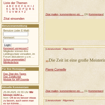
Liste der Themen
A
B
C
D
E
F
G
H
I
J
K
L
M
N
O
P
Q
R
S
T
U
V
W
X
Y
Z
Zitat mailen, kommentieren etc. ...
[26
Kommentare
]
Zitat einsenden
Benutzeranmeldung
Benutzer (oder E-Mail):
Kennwort:
Kennwort vergessen?
[
Literaturzitate
-
Allgemein
]
Mitglieder können ihre
Lieblingszitate verwalten, im
Forum diskutieren u.v.m. ...
„
Die Zeit ist eine große Meisteri
Schon angemeldet?
Mitgliederliste
Für Ihre Homepage
Pierre Corneille
Das Zitat des Tages
Das Zufallszitat
Module für WP/Joomla
Aktuelle Kommentare
Zitat mailen, kommentieren etc. ...
[11
Kommentare
]
25.09.2025, 01:55 Uhr
Wir
können nicht a...
hsm
:
Oft ist es besser etwas
zu lassen, auch wenn man
[
Literaturzitate
-
Allgemein
]
es tun könnte....