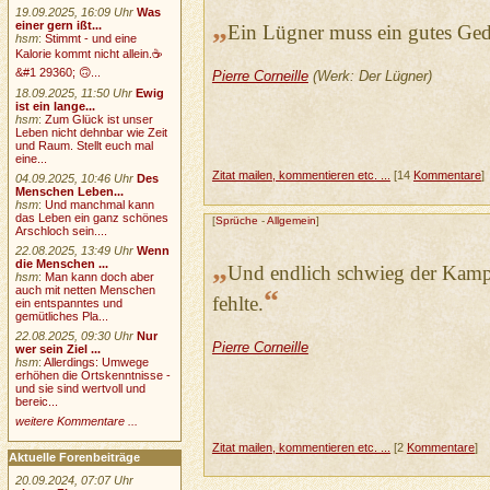
19.09.2025, 16:09 Uhr
Was
„
einer gern ißt...
Ein Lügner muss ein gutes Ged
hsm
:
Stimmt - und eine
Kalorie kommt nicht allein.☕
&#1 29360; 🙃...
Pierre Corneille
(Werk: Der Lügner)
18.09.2025, 11:50 Uhr
Ewig
ist ein lange...
hsm
:
Zum Glück ist unser
Leben nicht dehnbar wie Zeit
und Raum. Stellt euch mal
eine...
Zitat mailen, kommentieren etc. ...
[14
Kommentare
]
04.09.2025, 10:46 Uhr
Des
Menschen Leben...
hsm
:
Und manchmal kann
das Leben ein ganz schönes
[
Sprüche
-
Allgemein
]
Arschloch sein....
22.08.2025, 13:49 Uhr
Wenn
„
die Menschen ...
Und endlich schwieg der Kamp
hsm
:
Man kann doch aber
auch mit netten Menschen
“
fehlte.
ein entspanntes und
gemütliches Pla...
22.08.2025, 09:30 Uhr
Nur
Pierre Corneille
wer sein Ziel ...
hsm
:
Allerdings: Umwege
erhöhen die Ortskenntnisse -
und sie sind wertvoll und
bereic...
weitere Kommentare ...
Zitat mailen, kommentieren etc. ...
[2
Kommentare
]
Aktuelle Forenbeiträge
20.09.2024, 07:07 Uhr