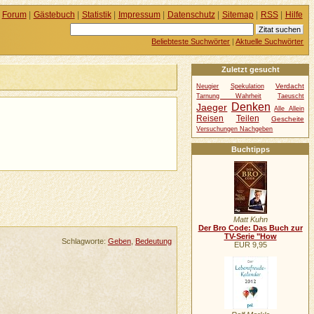
Forum
|
Gästebuch
|
Statistik
|
Impressum
|
Datenschutz
|
Sitemap
|
RSS
|
Hilfe
Beliebteste Suchwörter
|
Aktuelle Suchwörter
Zuletzt gesucht
Verdacht
Neugier
Spekulation
Tarnung Wahrheit
Taeuscht
Denken
Jaeger
Alle Allein
Reisen
Teilen
Gescheite
Versuchungen Nachgeben
Buchtipps
Matt Kuhn
Der Bro Code: Das Buch zur
TV-Serie "How
Schlagworte:
Geben
,
Bedeutung
EUR 9,95