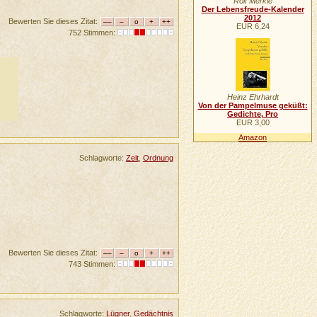
Rolf Merkle
Der Lebensfreude-Kalender
2012
Bewerten Sie dieses Zitat:
EUR 6,24
752 Stimmen:
Heinz Ehrhardt
Von der Pampelmuse geküßt:
Gedichte, Pro
EUR 3,00
Amazon
Schlagworte:
Zeit
,
Ordnung
Bewerten Sie dieses Zitat:
743 Stimmen:
Schlagworte:
Lügner
,
Gedächtnis