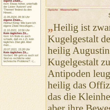
eigene Zitate...
hsm
: Etwas höher, unterhalb
der Listen 'Autoren' und
'Themen' findest du den
[
Sprüche
-
Wissenschaftler
]
Hinwei...
11.09.2024, 09:36 Uhr
eigene Zitate...
„
Helmut König
: Wie kann ich
Heilig ist zwa
eigene Zitate hinzufügen...
11.10.2021, 10:56 Uhr
Kein tägliches Zit...
Kugelgestalt de
hsm
: Ich finde es auch
schade, daß es z.Zt. kein
tägliches Zitat gibt. Aber
man...
heilig Augustin
20.07.2021, 15:28 Uhr
Kein tägliches Zit...
Norbert
: Mir geht es auch so!
Kugelgestalt zu
Sind es rechtliche oder
technische Probleme? :-(...
Antipoden leug
heilig das Offi
das die Kleinhe
aber ihre Bewe