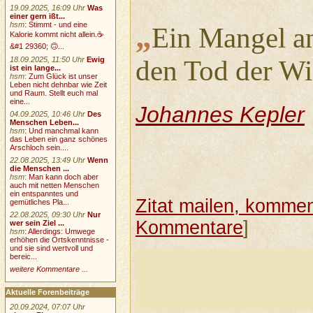
19.09.2025, 16:09 Uhr
Was
einer gern ißt...
„
hsm
:
Stimmt - und eine
Ein Mangel an
Kalorie kommt nicht allein.☕
&#1 29360; 🙃...
den Tod der Wi
18.09.2025, 11:50 Uhr
Ewig
ist ein lange...
hsm
:
Zum Glück ist unser
Leben nicht dehnbar wie Zeit
und Raum. Stellt euch mal
eine...
Johannes Kepler
04.09.2025, 10:46 Uhr
Des
Menschen Leben...
hsm
:
Und manchmal kann
das Leben ein ganz schönes
Arschloch sein....
22.08.2025, 13:49 Uhr
Wenn
die Menschen ...
hsm
:
Man kann doch aber
auch mit netten Menschen
ein entspanntes und
Zitat mailen, komment
gemütliches Pla...
22.08.2025, 09:30 Uhr
Nur
Kommentare
]
wer sein Ziel ...
hsm
:
Allerdings: Umwege
erhöhen die Ortskenntnisse -
und sie sind wertvoll und
bereic...
weitere Kommentare ...
Aktuelle Forenbeiträge
20.09.2024, 07:07 Uhr