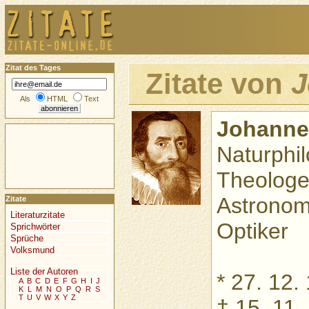
Zitat des Tages
Zitate von
J
Als
HTML
Text
Johanne
Naturphi
Theologe
Astronom
Zitate
Literaturzitate
Optiker
Sprichwörter
Sprüche
Volksmund
Liste der Autoren
* 27. 12.
A
B
C
D
E
F
G
H
I
J
K
L
M
N
O
P
Q
R
S
T
U
V
W
X
Y
Z
† 15. 11