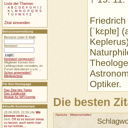
Liste der Themen
A
B
C
D
E
F
G
H
I
J
K
L
M
N
O
P
Q
R
S
T
U
V
W
X
Y
Z
Friedric
Zitat einsenden
[ˈkɛplɐ] 
Benutzeranmeldung
Benutzer (oder E-Mail):
Keplerus)
Kennwort:
Naturphi
Kennwort vergessen?
Theologe
Mitglieder können ihre
Lieblingszitate verwalten, im
Forum diskutieren u.v.m. ...
Astronom
Schon angemeldet?
Mitgliederliste
Optiker.
Für Ihre Homepage
Das Zitat des Tages
Das Zufallszitat
Module für WP/Joomla
Die besten Zi
Aktuelle Kommentare
25.09.2025, 01:55 Uhr
Wir
[
Sprüche
-
Wissenschaftler
]
können nicht a...
Schlagwo
hsm
:
Oft ist es besser etwas
zu lassen, auch wenn man
es tun könnte....