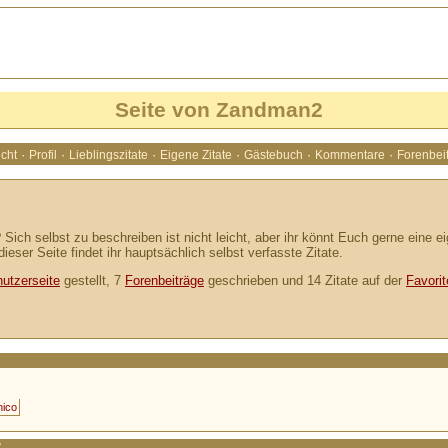
Seite von Zandman2
·
·
·
·
·
·
cht
Profil
Lieblingszitate
Eigene Zitate
Gästebuch
Kommentare
Forenbei
 Sich selbst zu beschreiben ist nicht leicht, aber ihr könnt Euch gerne eine 
dieser Seite findet ihr hauptsächlich selbst verfasste Zitate.
utzerseite
gestellt, 7
Forenbeiträge
geschrieben und 14 Zitate auf der
Favorit
nico
2