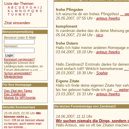
Liste der Themen
A
B
C
D
E
F
G
H
I
J
frohe Pfingsten
K
L
M
N
O
P
Q
R
S
Ich wünsche dir ein frohes Pfingstfest
... we
T
U
V
W
X
Y
Z
25.05.2007, 07:55 Uhr
-
anteus freerks
Zitat einsenden
kompliment
hi zandman danke das du deine Meinung geä
Benutzeranmeldung
05.04.2007, 23:44 Uhr
-
nico
Benutzer (oder E-Mail):
frohe Ostern
Kennwort:
Hallo Ich habe meiner anderen Homepage erw
03.04.2007, 18:19 Uhr
-
anteus freerks
Kennwort vergessen?
Mitglieder können ihre
Hallo Zandman2! Erstmals danke für deinen l
Lieblingszitate verwalten, im
sind einfach toll!! Wirklich bemerkenswe
...
Forum diskutieren u.v.m. ...
28.03.2007, 18:39 Uhr
-
Sophie
Schon angemeldet?
Mitgliederliste
Eigene Zitate
Für Ihre Homepage
Hallo ich finde deine eigenen Zitate hier se
bis her gelesen habe finde ich gut.
... weiter
Das Zitat des Tages
23.03.2007, 16:33 Uhr
-
anteus freerks
Das Zufallszitat
Module für WP/Joomla
Die letzten Forenbeiträge von Zandman2
Aktuelle Kommentare
25.09.2025, 01:55 Uhr
Wir
14.06.2007, 11:11 Uhr
können nicht a...
hsm
:
Oft ist es besser etwas
Wir suchen niemals die Dinge, sondern d
zu lassen, auch wenn man
Hallo Anteus, wie so oft bei Zitaten machen
es tun könnte....