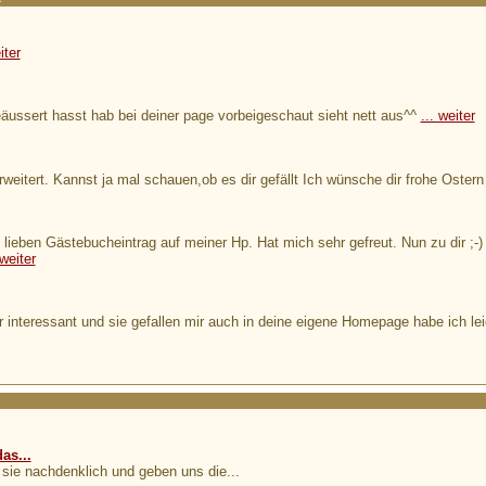
iter
ussert hasst hab bei deiner page vorbeigeschaut sieht nett aus^^
... weiter
eitert. Kannst ja mal schauen,ob es dir gefällt Ich wünsche dir frohe Oster
ieben Gästebucheintrag auf meiner Hp. Hat mich sehr gefreut. Nun zu dir ;-) 
 weiter
hr interessant und sie gefallen mir auch in deine eigene Homepage habe ich le
as...
 sie nachdenklich und geben uns die...