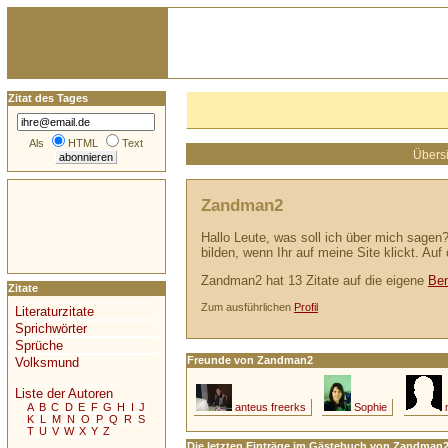
Zitat des Tages
Als
HTML
Text
Übersi
Zandman2
Hallo Leute, was soll ich über mich sagen?
bilden, wenn Ihr auf meine Site klickt. Auf 
Zandman2 hat 13 Zitate auf die eigene
Ben
Zitate
Zum ausführlichen
Profil
Literaturzitate
Sprichwörter
Sprüche
Freunde von Zandman2
Volksmund
Liste der Autoren
anteus freerks
Sophie
A
B
C
D
E
F
G
H
I
J
K
L
M
N
O
P
Q
R
S
T
U
V
W
X
Y
Z
Die letzten Einträge im Gästebuch von Zandman