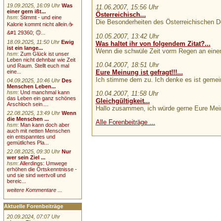
19.09.2025, 16:09 Uhr
Was
11.06.2007, 15:56 Uhr
einer gern ißt...
Österreichisch...
hsm
:
Stimmt - und eine
Die Besonderheiten des Österreichischen De
Kalorie kommt nicht allein.☕
&#1 29360; 🙃...
10.05.2007, 13:42 Uhr
18.09.2025, 11:50 Uhr
Ewig
Was haltet ihr von folgendem Zitat?...
ist ein lange...
Wenn die schwüle Zeit vorm Regen an eine
hsm
:
Zum Glück ist unser
Leben nicht dehnbar wie Zeit
10.04.2007, 18:51 Uhr
und Raum. Stellt euch mal
eine...
Eure Meinung ist gefragt!!!...
Ich stimme dem zu. Ich denke es ist gemei
04.09.2025, 10:46 Uhr
Des
Menschen Leben...
hsm
:
Und manchmal kann
10.04.2007, 11:58 Uhr
das Leben ein ganz schönes
Gleichgültigkeit...
Arschloch sein....
Hallo zusammen, ich würde gerne Eure Mein
22.08.2025, 13:49 Uhr
Wenn
die Menschen ...
Alle Forenbeiträge ...
hsm
:
Man kann doch aber
auch mit netten Menschen
ein entspanntes und
gemütliches Pla...
22.08.2025, 09:30 Uhr
Nur
wer sein Ziel ...
hsm
:
Allerdings: Umwege
erhöhen die Ortskenntnisse -
und sie sind wertvoll und
bereic...
weitere Kommentare ...
Aktuelle Forenbeiträge
20.09.2024, 07:07 Uhr