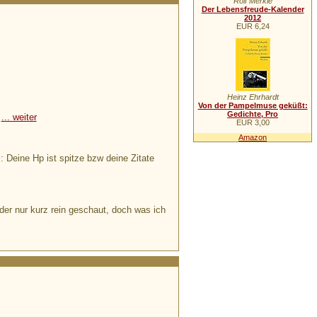
Rolf Merkle
Der Lebensfreude-Kalender
2012
EUR 6,24
Heinz Ehrhardt
Von der Pampelmuse geküßt:
Gedichte, Pro
n
... weiter
EUR 3,00
Amazon
: Deine Hp ist spitze bzw deine Zitate
ider nur kurz rein geschaut, doch was ich