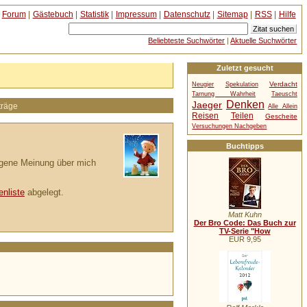
Forum
|
Gästebuch
|
Statistik
|
Impressum
|
Datenschutz
|
Sitemap
|
RSS
|
Hilfe
Beliebteste Suchwörter
|
Aktuelle Suchwörter
Zuletzt gesucht
Verdacht
Neugier
Spekulation
Tarnung Wahrheit
Taeuscht
Denken
Jaeger
träge
Alle Allein
Reisen
Teilen
Gescheite
Versuchungen Nachgeben
Buchtipps
eigene Meinung über mich
enliste
abgelegt.
Matt Kuhn
Der Bro Code: Das Buch zur
TV-Serie "How
EUR 9,95