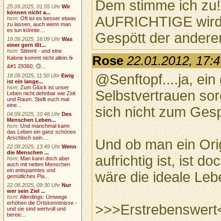
Dem stimme ich zu!.
25.09.2025, 01:55 Uhr
Wir
können nicht a...
AUFRICHTIGE wird 
hsm
:
Oft ist es besser etwas
zu lassen, auch wenn man
es tun könnte....
Gespött der anderen
19.09.2025, 16:09 Uhr
Was
einer gern ißt...
hsm
:
Stimmt - und eine
Rose
22.01.2012, 17:
Kalorie kommt nicht allein.☕
&#1 29360; 🙃...
@Senftopf....ja, ei
18.09.2025, 11:50 Uhr
Ewig
ist ein lange...
hsm
:
Zum Glück ist unser
Selbstvertrauen sor
Leben nicht dehnbar wie Zeit
und Raum. Stellt euch mal
eine...
sich nicht zum Ge
04.09.2025, 10:46 Uhr
Des
Menschen Leben...
hsm
:
Und manchmal kann
das Leben ein ganz schönes
Arschloch sein....
Und ob man ein Orig
22.08.2025, 13:49 Uhr
Wenn
die Menschen ...
aufrichtig ist, ist 
hsm
:
Man kann doch aber
auch mit netten Menschen
ein entspanntes und
wäre die ideale Leb
gemütliches Pla...
22.08.2025, 09:30 Uhr
Nur
wer sein Ziel ...
hsm
:
Allerdings: Umwege
erhöhen die Ortskenntnisse -
>>>Erstrebenswert
und sie sind wertvoll und
bereic...