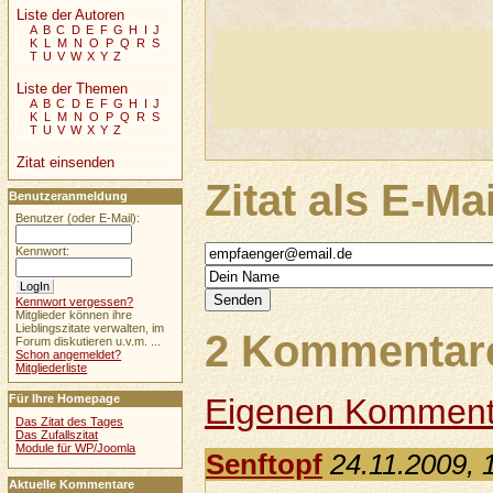
Liste der Autoren
A
B
C
D
E
F
G
H
I
J
K
L
M
N
O
P
Q
R
S
T
U
V
W
X
Y
Z
Liste der Themen
A
B
C
D
E
F
G
H
I
J
K
L
M
N
O
P
Q
R
S
T
U
V
W
X
Y
Z
Zitat einsenden
Zitat als E-Ma
Benutzeranmeldung
Benutzer (oder E-Mail):
Kennwort:
Kennwort vergessen?
Mitglieder können ihre
Lieblingszitate verwalten, im
2 Kommentare
Forum diskutieren u.v.m. ...
Schon angemeldet?
Mitgliederliste
Für Ihre Homepage
Eigenen Komment
Das Zitat des Tages
Das Zufallszitat
Module für WP/Joomla
Senftopf
24.11.2009, 
Aktuelle Kommentare