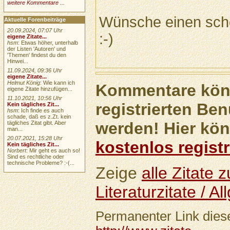
weitere Kommentare ...
Wünsche einen sch
Aktuelle Forenbeiträge
20.09.2024, 07:07 Uhr
:-)
eigene Zitate...
hsm
: Etwas höher, unterhalb
der Listen 'Autoren' und
'Themen' findest du den
Hinwei...
11.09.2024, 09:36 Uhr
eigene Zitate...
Helmut König
: Wie kann ich
Kommentare könn
eigene Zitate hinzufügen...
11.10.2021, 10:56 Uhr
registrierten Ben
Kein tägliches Zit...
hsm
: Ich finde es auch
schade, daß es z.Zt. kein
werden! Hier kön
tägliches Zitat gibt. Aber
man...
20.07.2021, 15:28 Uhr
kostenlos registr
Kein tägliches Zit...
Norbert
: Mir geht es auch so!
Sind es rechtliche oder
technische Probleme? :-(...
Zeige
alle Zitate
Literaturzitate / A
Permanenter Link diese