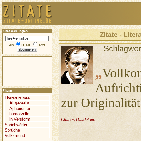
Zitat des Tages
Zitate - Liter
Als
HTML
Text
Schlagwor
„
Vollk
Aufricht
Zitate
Literaturzitate
zur Originalität
Allgemein
Aphorismen
humorvolle
in Versform
Charles Baudelaire
Sprichwörter
Sprüche
Volksmund