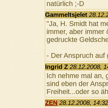
natürlich ;-D
Gammeltsjelet
28.12.
"Ja, H. Smidt hat me
immer, aber immer ö
gedruckte Geldsche
- Der Anspruch auf 
Ingrid Z
28.12.2008, 1
Ich nehme mal an, 
sind eben der Ansp
Freiheit...oder so äh
ZEN
28.12.2008, 14:3