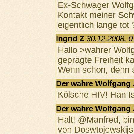
Ex-Schwager Wolfg
Kontakt meiner Schw
eigentlich lange tot 
Ingrid Z
30.12.2008, 0
Hallo >wahrer Wolfg
geprägte Freiheit k
Wenn schon, denn s
Der wahre Wolfgang
Kölsche HIV! Han I
Der wahre Wolfgang
Halt! @Manfred, bin
von Doswtojewskijs