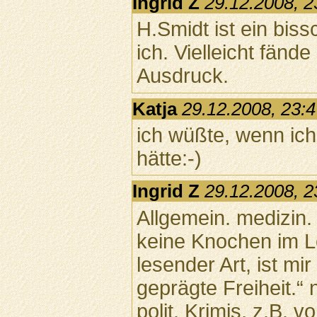
Ingrid Z
29.12.2008, 2
H.Smidt ist ein bis
ich. Vielleicht fänd
Ausdruck.
Katja
29.12.2008, 23:
ich wüßte, wenn ic
hätte:-)
Ingrid Z
29.12.2008, 2
Allgemein. medizin.
keine Knochen im Lei
lesender Art, ist mir
geprägte Freiheit.“ 
polit. Krimis, z.B. 