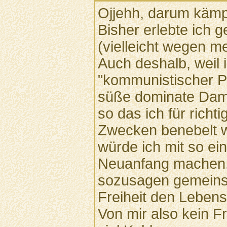
Ojjehh, darum kämpf
Bisher erlebte ich g
(vielleicht wegen m
Auch deshalb, weil i
"kommunistischer Pl
süße dominate Dame
so das ich für richti
Zwecken benebelt w
würde ich mit so ei
Neuanfang machen. 
sozusagen gemeinsa
Freiheit den Leben
Von mir also kein F