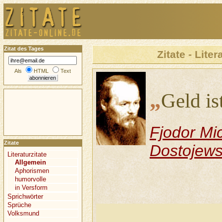
Zitat des Tages
Zitate - Liter
Als
HTML
Text
„
Geld is
Fjodor Mi
Zitate
Dostojews
Literaturzitate
Allgemein
Aphorismen
humorvolle
in Versform
Sprichwörter
Sprüche
Volksmund