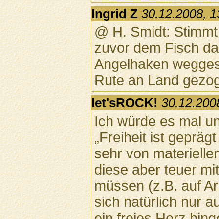
Ingrid Z
30.12.2008, 1
@ H. Smidt: Stimmt!
zuvor dem Fisch da
Angelhaken weggesc
Rute an Land gezo
let'sROCK!
30.12.200
Ich würde es mal u
„Freiheit ist gepräg
sehr von materielle
diese aber teuer mit
müssen (z.B. auf Ar
sich natürlich nur a
ein freies Herz hin