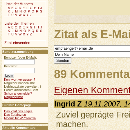
Liste der Autoren
A
B
C
D
E
F
G
H
I
J
K
L
M
N
O
P
Q
R
S
T
U
V
W
X
Y
Z
Liste der Themen
A
B
C
D
E
F
G
H
I
J
Zitat als E-Ma
K
L
M
N
O
P
Q
R
S
T
U
V
W
X
Y
Z
Zitat einsenden
Benutzeranmeldung
Benutzer (oder E-Mail):
Kennwort:
89 Kommentar
Kennwort vergessen?
Mitglieder können ihre
Eigenen Komment
Lieblingszitate verwalten, im
Forum diskutieren u.v.m. ...
Schon angemeldet?
Mitgliederliste
Ingrid Z
19.11.2007, 1
Für Ihre Homepage
Das Zitat des Tages
Zuviel geprägte Fre
Das Zufallszitat
Module für WP/Joomla
machen.
Aktuelle Kommentare