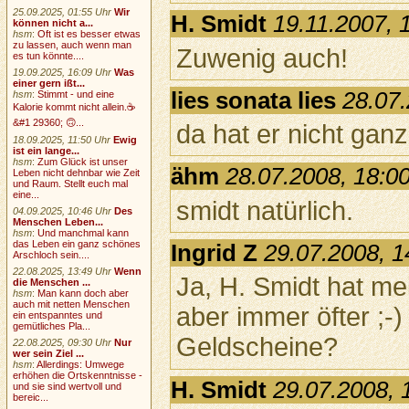
25.09.2025, 01:55 Uhr
Wir
H. Smidt
19.11.2007, 
können nicht a...
hsm
:
Oft ist es besser etwas
zu lassen, auch wenn man
Zuwenig auch!
es tun könnte....
19.09.2025, 16:09 Uhr
Was
einer gern ißt...
lies sonata lies
28.07.
hsm
:
Stimmt - und eine
Kalorie kommt nicht allein.☕
&#1 29360; 🙃...
da hat er nicht gan
18.09.2025, 11:50 Uhr
Ewig
ist ein lange...
hsm
:
Zum Glück ist unser
ähm
28.07.2008, 18:0
Leben nicht dehnbar wie Zeit
und Raum. Stellt euch mal
eine...
smidt natürlich.
04.09.2025, 10:46 Uhr
Des
Menschen Leben...
hsm
:
Und manchmal kann
das Leben ein ganz schönes
Ingrid Z
29.07.2008, 1
Arschloch sein....
22.08.2025, 13:49 Uhr
Wenn
Ja, H. Smidt hat mei
die Menschen ...
hsm
:
Man kann doch aber
auch mit netten Menschen
aber immer öfter ;-
ein entspanntes und
gemütliches Pla...
Geldscheine?
22.08.2025, 09:30 Uhr
Nur
wer sein Ziel ...
hsm
:
Allerdings: Umwege
erhöhen die Ortskenntnisse -
H. Smidt
29.07.2008, 
und sie sind wertvoll und
bereic...