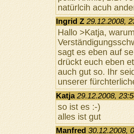
natürlcih acuh ande
Ingrid Z
29.12.2008, 2
Hallo >Katja, warum
Verständigungsschw
sagt es eben auf se
drückt euch eben et
auch gut so. Ihr sei
unserer fürchterlich
Katja
29.12.2008, 23:
so ist es :-)
alles ist gut
Manfred
30.12.2008, 