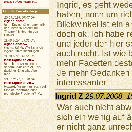
weitere Kommentare ...
Ingrid, es geht wed
Aktuelle Forenbeiträge
haben, noch um rich
20.09.2024, 07:07 Uhr
eigene Zitate...
Blickwinkel ist ein 
hsm
: Etwas höher, unterhalb
der Listen 'Autoren' und
doch ok. Ich habe r
'Themen' findest du den
Hinwei...
11.09.2024, 09:36 Uhr
und jeder der hier 
eigene Zitate...
Helmut König
: Wie kann ich
auch recht. Ist wie 
eigene Zitate hinzufügen...
11.10.2021, 10:56 Uhr
Kein tägliches Zit...
mehr Facetten dest
hsm
: Ich finde es auch
schade, daß es z.Zt. kein
Je mehr Gedanken 
tägliches Zitat gibt. Aber
man...
20.07.2021, 15:28 Uhr
interessanter.
Kein tägliches Zit...
Norbert
: Mir geht es auch so!
Sind es rechtliche oder
technische Probleme? :-(...
Ingrid Z
29.07.2008, 1
War auch nicht abw
sich ein wenig auf
er nicht ganz unrec