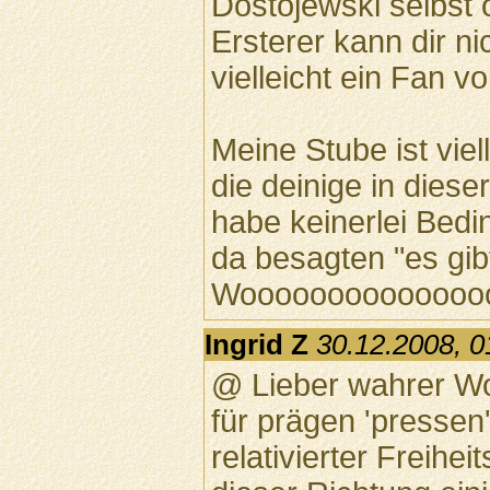
Dostojewski selbst
Ersterer kann dir n
vielleicht ein Fan v
Meine Stube ist viel
die deinige in diese
habe keinerlei Bed
da besagten "es gib
Woooooooooooooo
Ingrid Z
30.12.2008, 0
@ Lieber wahrer W
für prägen 'pressen'
relativierter Freiheit