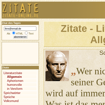
Zitat des Tages
Zitate - L
Als
HTML
Text
Al
S
„
Wer nic
Zitate
Literaturzitate
Allgemein
seiner G
Aphorismen
humorvolle
in Versform
wird auf immer
Sprichwörter
Sprüche
Was ist das me
Volksmund