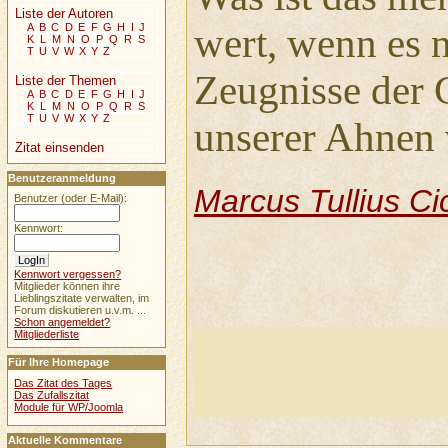
Liste der Autoren
A
B
C
D
E
F
G
H
I
J
wert, wenn es n
K
L
M
N
O
P
Q
R
S
T
U
V
W
X
Y
Z
Zeugnisse der 
Liste der Themen
A
B
C
D
E
F
G
H
I
J
K
L
M
N
O
P
Q
R
S
T
U
V
W
X
Y
Z
unserer Ahnen
Zitat einsenden
Benutzeranmeldung
Marcus Tullius Ci
Benutzer (oder E-Mail):
Kennwort:
Kennwort vergessen?
Mitglieder können ihre
Lieblingszitate verwalten, im
Forum diskutieren u.v.m. ...
Schon angemeldet?
Mitgliederliste
Für Ihre Homepage
Das Zitat des Tages
Das Zufallszitat
Module für WP/Joomla
Aktuelle Kommentare