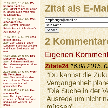
25.09.2025, 01:55 Uhr
Wir
Zitat als E-Ma
können nicht a...
hsm
:
Oft ist es besser etwas
zu lassen, auch wenn man
es tun könnte....
19.09.2025, 16:09 Uhr
Was
einer gern ißt...
hsm
:
Stimmt - und eine
Kalorie kommt nicht allein.☕
&#1 29360; 🙃...
18.09.2025, 11:50 Uhr
Ewig
2 Kommentare
ist ein lange...
hsm
:
Zum Glück ist unser
Leben nicht dehnbar wie Zeit
und Raum. Stellt euch mal
eine...
Eigenen Komment
04.09.2025, 10:46 Uhr
Des
Menschen Leben...
hsm
:
Und manchmal kann
Zitate24
16.08.2015, 0
das Leben ein ganz schönes
Arschloch sein....
22.08.2025, 13:49 Uhr
Wenn
"Du kannst die Zuku
die Menschen ...
hsm
:
Man kann doch aber
auch mit netten Menschen
Vergangenheit plan
ein entspanntes und
gemütliches Pla...
"Die Suche in der V
22.08.2025, 09:30 Uhr
Nur
wer sein Ziel ...
hsm
:
Allerdings: Umwege
Ausrede um nicht n
erhöhen die Ortskenntnisse -
und sie sind wertvoll und
müssen"
bereic...