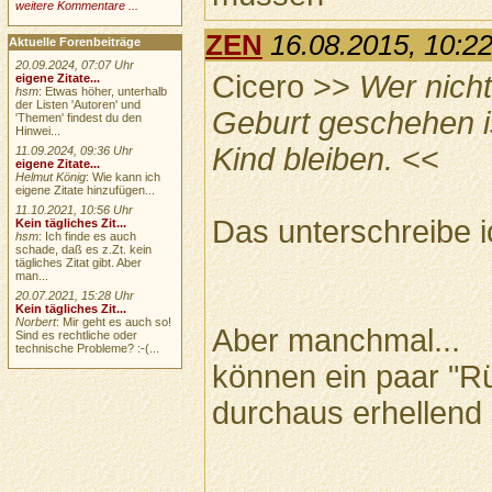
weitere Kommentare ...
ZEN
16.08.2015, 10:2
Aktuelle Forenbeiträge
20.09.2024, 07:07 Uhr
Cicero >>
Wer nicht
eigene Zitate...
hsm
: Etwas höher, unterhalb
der Listen 'Autoren' und
Geburt geschehen is
'Themen' findest du den
Hinwei...
Kind bleiben.
<<
11.09.2024, 09:36 Uhr
eigene Zitate...
Helmut König
: Wie kann ich
eigene Zitate hinzufügen...
11.10.2021, 10:56 Uhr
Das unterschreibe ic
Kein tägliches Zit...
hsm
: Ich finde es auch
schade, daß es z.Zt. kein
tägliches Zitat gibt. Aber
man...
20.07.2021, 15:28 Uhr
Kein tägliches Zit...
Norbert
: Mir geht es auch so!
Aber manchmal...
Sind es rechtliche oder
technische Probleme? :-(...
können ein paar "R
durchaus erhellend 