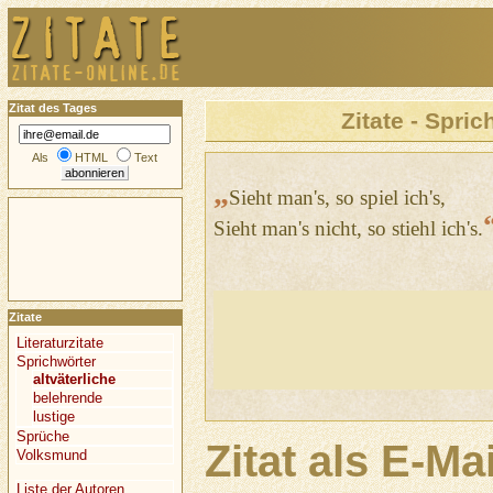
Zitat des Tages
Zitate - Spric
Als
HTML
Text
„
Sieht man's, so spiel ich's,
Sieht man's nicht, so stiehl ich's.
Zitate
Literaturzitate
Sprichwörter
altväterliche
belehrende
lustige
Sprüche
Zitat als E-Ma
Volksmund
Liste der Autoren