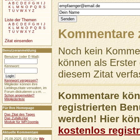
A
B
C
D
E
F
G
H
I
J
K
L
M
N
O
P
Q
R
S
T
U
V
W
X
Y
Z
Liste der Themen
A
B
C
D
E
F
G
H
I
J
K
L
M
N
O
P
Q
R
S
Kommentare z
T
U
V
W
X
Y
Z
Zitat einsenden
Noch kein Kommen
Benutzeranmeldung
Benutzer (oder E-Mail):
können als Erste
Kennwort:
diesem Zitat verfa
Kennwort vergessen?
Mitglieder können ihre
Lieblingszitate verwalten, im
Forum diskutieren u.v.m. ...
Kommentare könn
Schon angemeldet?
Mitgliederliste
registrierten Ben
Für Ihre Homepage
Das Zitat des Tages
werden! Hier kön
Das Zufallszitat
Module für WP/Joomla
kostenlos registr
Aktuelle Kommentare
25.09.2025, 01:55 Uhr
Wir