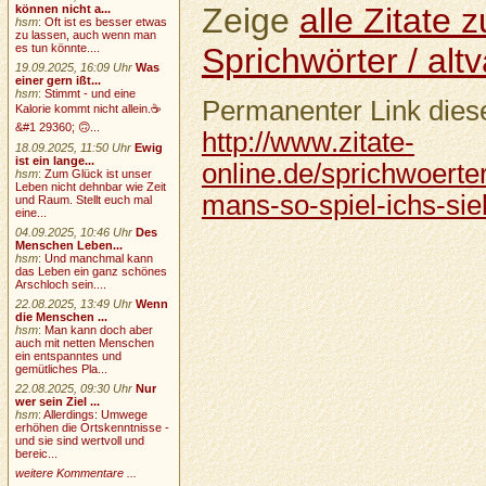
Zeige
alle Zitate
können nicht a...
hsm
:
Oft ist es besser etwas
zu lassen, auch wenn man
Sprichwörter / altv
es tun könnte....
19.09.2025, 16:09 Uhr
Was
einer gern ißt...
hsm
:
Stimmt - und eine
Permanenter Link diese
Kalorie kommt nicht allein.☕
&#1 29360; 🙃...
http://www.zitate-
18.09.2025, 11:50 Uhr
Ewig
ist ein lange...
online.de/sprichwoerter
hsm
:
Zum Glück ist unser
Leben nicht dehnbar wie Zeit
mans-so-spiel-ichs-si
und Raum. Stellt euch mal
eine...
04.09.2025, 10:46 Uhr
Des
Menschen Leben...
hsm
:
Und manchmal kann
das Leben ein ganz schönes
Arschloch sein....
22.08.2025, 13:49 Uhr
Wenn
die Menschen ...
hsm
:
Man kann doch aber
auch mit netten Menschen
ein entspanntes und
gemütliches Pla...
22.08.2025, 09:30 Uhr
Nur
wer sein Ziel ...
hsm
:
Allerdings: Umwege
erhöhen die Ortskenntnisse -
und sie sind wertvoll und
bereic...
weitere Kommentare ...