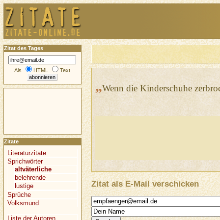
Zitat des Tages
Als
HTML
Text
„
Wenn die Kinderschuhe zerbroch
Zitate
Literaturzitate
Sprichwörter
altväterliche
belehrende
Zitat als E-Mail verschicken
lustige
Sprüche
Volksmund
Liste der Autoren