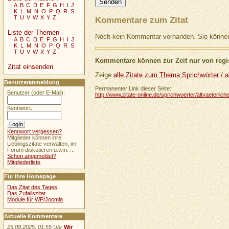
A
B
C
D
E
F
G
H
I
J
K
L
M
N
O
P
Q
R
S
T
U
V
W
X
Y
Z
Kommentare zum Zitat
Liste der Themen
Noch kein Kommentar vorhanden. Sie können 
A
B
C
D
E
F
G
H
I
J
K
L
M
N
O
P
Q
R
S
T
U
V
W
X
Y
Z
Kommentare können zur Zeit nur von regis
Zitat einsenden
Zeige
alle Zitate zum Thema Sprichwörter / al
Benutzeranmeldung
Permanenter Link dieser Seite:
Benutzer (oder E-Mail):
http://www.zitate-online.de/sprichwoerter/altvaeterli
Kennwort:
Kennwort vergessen?
Mitglieder können ihre
Lieblingszitate verwalten, im
Forum diskutieren u.v.m. ...
Schon angemeldet?
Mitgliederliste
Für Ihre Homepage
Das Zitat des Tages
Das Zufallszitat
Module für WP/Joomla
Aktuelle Kommentare
25.09.2025, 01:55 Uhr
Wir