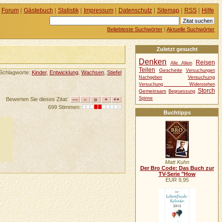
Forum
|
Gästebuch
|
Statistik
|
Impressum
|
Datenschutz
|
Sitemap
|
RSS
|
Hilfe
Beliebteste Suchwörter
|
Aktuelle Suchwörter
Zuletzt gesucht
Denken
Reisen
Alle Allein
Teilen
Gescheite
Versuchungen
Schlagworte:
Kinder
,
Entwicklung
,
Wachsen
,
Stiefel
Versuchung
Nachgeben
Versuchung Widerstehen
Storch
Gemeinsam
Begruessung
Spinne
Bewerten Sie dieses Zitat:
699 Stimmen:
Buchtipps
Matt Kuhn
Der Bro Code: Das Buch zur
TV-Serie "How
EUR 9,95