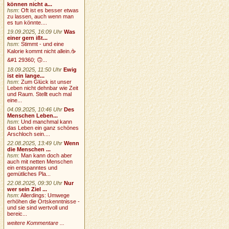
können nicht a...
hsm
:
Oft ist es besser etwas
zu lassen, auch wenn man
es tun könnte....
19.09.2025, 16:09 Uhr
Was
einer gern ißt...
hsm
:
Stimmt - und eine
Kalorie kommt nicht allein.☕
&#1 29360; 🙃...
18.09.2025, 11:50 Uhr
Ewig
ist ein lange...
hsm
:
Zum Glück ist unser
Leben nicht dehnbar wie Zeit
und Raum. Stellt euch mal
eine...
04.09.2025, 10:46 Uhr
Des
Menschen Leben...
hsm
:
Und manchmal kann
das Leben ein ganz schönes
Arschloch sein....
22.08.2025, 13:49 Uhr
Wenn
die Menschen ...
hsm
:
Man kann doch aber
auch mit netten Menschen
ein entspanntes und
gemütliches Pla...
22.08.2025, 09:30 Uhr
Nur
wer sein Ziel ...
hsm
:
Allerdings: Umwege
erhöhen die Ortskenntnisse -
und sie sind wertvoll und
bereic...
weitere Kommentare ...