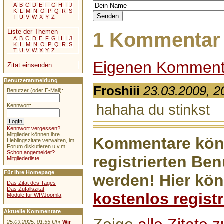
A
B
C
D
E
F
G
H
I
J
K
L
M
N
O
P
Q
R
S
T
U
V
W
X
Y
Z
Liste der Themen
1 Kommentar 
A
B
C
D
E
F
G
H
I
J
K
L
M
N
O
P
Q
R
S
T
U
V
W
X
Y
Z
Eigenen Komment
Zitat einsenden
Benutzeranmeldung
Froshiii
23.03.2009, 2
Benutzer (oder E-Mail):
hahaha du stinkst
Kennwort:
Kennwort vergessen?
Mitglieder können ihre
Kommentare könn
Lieblingszitate verwalten, im
Forum diskutieren u.v.m. ...
Schon angemeldet?
registrierten Ben
Mitgliederliste
Für Ihre Homepage
werden! Hier kön
Das Zitat des Tages
Das Zufallszitat
kostenlos registr
Module für WP/Joomla
Aktuelle Kommentare
25.09.2025, 01:55 Uhr
Wir