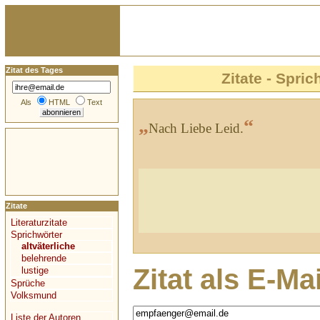
Zitat des Tages
Zitate - Spric
Als
HTML
Text
„
“
Nach Liebe Leid.
Zitate
Literaturzitate
Sprichwörter
altväterliche
belehrende
Zitat als E-Ma
lustige
Sprüche
Volksmund
Liste der Autoren