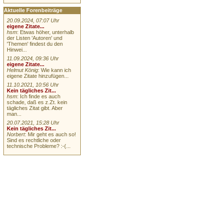
Aktuelle Forenbeiträge
20.09.2024, 07:07 Uhr
eigene Zitate...
hsm
: Etwas höher, unterhalb
der Listen 'Autoren' und
'Themen' findest du den
Hinwei...
11.09.2024, 09:36 Uhr
eigene Zitate...
Helmut König
: Wie kann ich
eigene Zitate hinzufügen...
11.10.2021, 10:56 Uhr
Kein tägliches Zit...
hsm
: Ich finde es auch
schade, daß es z.Zt. kein
tägliches Zitat gibt. Aber
man...
20.07.2021, 15:28 Uhr
Kein tägliches Zit...
Norbert
: Mir geht es auch so!
Sind es rechtliche oder
technische Probleme? :-(...