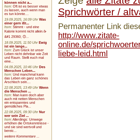
Zeige
alle Zitate
können nicht a...
hsm
:
Oft ist es besser etwas
Sprichwörter / altv
zu lassen, auch wenn man
es tun könnte....
19.09.2025, 16:09 Uhr
Was
einer gern ißt...
Permanenter Link diese
hsm
:
Stimmt - und eine
Kalorie kommt nicht allein.☕
http://www.zitate-
&#1 29360; 🙃...
online.de/sprichwoerter
18.09.2025, 11:50 Uhr
Ewig
ist ein lange...
hsm
:
Zum Glück ist unser
liebe-leid.html
Leben nicht dehnbar wie Zeit
und Raum. Stellt euch mal
eine...
04.09.2025, 10:46 Uhr
Des
Menschen Leben...
hsm
:
Und manchmal kann
das Leben ein ganz schönes
Arschloch sein....
22.08.2025, 13:49 Uhr
Wenn
die Menschen ...
hsm
:
Man kann doch aber
auch mit netten Menschen
ein entspanntes und
gemütliches Pla...
22.08.2025, 09:30 Uhr
Nur
wer sein Ziel ...
hsm
:
Allerdings: Umwege
erhöhen die Ortskenntnisse -
und sie sind wertvoll und
bereic...
weitere Kommentare ...