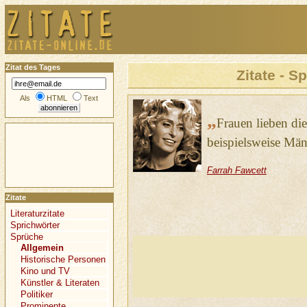
Zitat des Tages
Zitate - S
Als
HTML
Text
„
Frauen lieben di
beispielsweise Män
Farrah Fawcett
Zitate
Literaturzitate
Sprichwörter
Sprüche
Allgemein
Historische Personen
Kino und TV
Künstler & Literaten
Politiker
Prominente