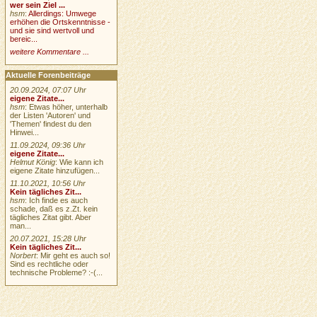
wer sein Ziel ...
hsm
:
Allerdings: Umwege
erhöhen die Ortskenntnisse -
und sie sind wertvoll und
bereic...
weitere Kommentare ...
Aktuelle Forenbeiträge
20.09.2024, 07:07 Uhr
eigene Zitate...
hsm
: Etwas höher, unterhalb
der Listen 'Autoren' und
'Themen' findest du den
Hinwei...
11.09.2024, 09:36 Uhr
eigene Zitate...
Helmut König
: Wie kann ich
eigene Zitate hinzufügen...
11.10.2021, 10:56 Uhr
Kein tägliches Zit...
hsm
: Ich finde es auch
schade, daß es z.Zt. kein
tägliches Zitat gibt. Aber
man...
20.07.2021, 15:28 Uhr
Kein tägliches Zit...
Norbert
: Mir geht es auch so!
Sind es rechtliche oder
technische Probleme? :-(...