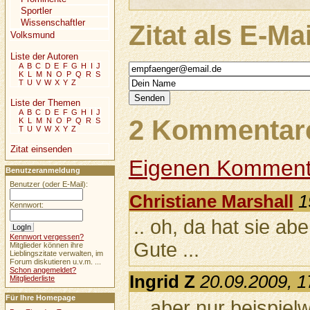
Sportler
Wissenschaftler
Zitat als E-Ma
Volksmund
Liste der Autoren
A
B
C
D
E
F
G
H
I
J
K
L
M
N
O
P
Q
R
S
T
U
V
W
X
Y
Z
Liste der Themen
A
B
C
D
E
F
G
H
I
J
2 Kommentare
K
L
M
N
O
P
Q
R
S
T
U
V
W
X
Y
Z
Zitat einsenden
Eigenen Komment
Benutzeranmeldung
Benutzer (oder E-Mail):
Christiane Marshall
1
Kennwort:
.. oh, da hat sie ab
Kennwort vergessen?
Gute ...
Mitglieder können ihre
Lieblingszitate verwalten, im
Forum diskutieren u.v.m. ...
Schon angemeldet?
Ingrid Z
20.09.2009, 1
Mitgliederliste
Für Ihre Homepage
...aber nur beispiel