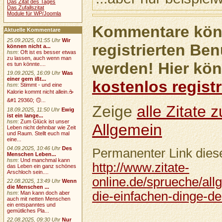
Das Zitat des Tages
Das Zufallszitat
Module für WP/Joomla
Kommentare könn
Aktuelle Kommentare
25.09.2025, 01:55 Uhr
Wir
registrierten Ben
können nicht a...
hsm
:
Oft ist es besser etwas
zu lassen, auch wenn man
werden! Hier kön
es tun könnte....
19.09.2025, 16:09 Uhr
Was
einer gern ißt...
kostenlos registr
hsm
:
Stimmt - und eine
Kalorie kommt nicht allein.☕
&#1 29360; 🙃...
Zeige
alle Zitate
18.09.2025, 11:50 Uhr
Ewig
ist ein lange...
hsm
:
Zum Glück ist unser
Allgemein
Leben nicht dehnbar wie Zeit
und Raum. Stellt euch mal
eine...
04.09.2025, 10:46 Uhr
Des
Permanenter Link diese
Menschen Leben...
hsm
:
Und manchmal kann
http://www.zitate-
das Leben ein ganz schönes
Arschloch sein....
online.de/sprueche/all
22.08.2025, 13:49 Uhr
Wenn
die Menschen ...
die-einfachen-dinge-de
hsm
:
Man kann doch aber
auch mit netten Menschen
ein entspanntes und
gemütliches Pla...
22.08.2025, 09:30 Uhr
Nur